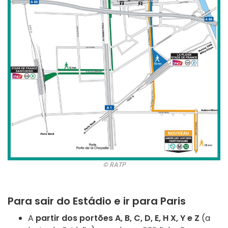
© RATP
Para sair do Estádio e ir para Paris
A
partir dos portões A, B, C, D, E, H X, Y e Z
(a