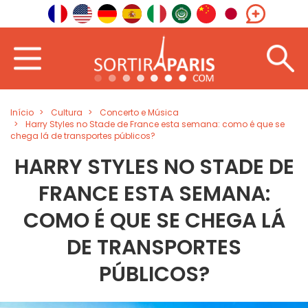
Início
Cultura
Concerto e Música
Harry Styles no Stade de France esta semana: como é que se
chega lá de transportes públicos?
HARRY STYLES NO STADE DE
FRANCE ESTA SEMANA:
COMO É QUE SE CHEGA LÁ
DE TRANSPORTES
PÚBLICOS?