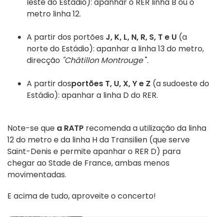
leste do Estádio): apanhar o RER linha B ou o
metro linha 12.
A partir dos portões
J, K, L, N, R, S, T e U
(a
norte do Estádio): apanhar a linha 13 do metro,
direcção
"Châtillon Montrouge
".
A partir dos
portões T, U, X, Y e Z
(a sudoeste do
Estádio): apanhar a linha D do RER.
Note-se que
a RATP
recomenda a utilização da linha
12 do metro e da linha H da Transilien (que serve
Saint-Denis e permite apanhar o RER D) para
chegar ao Stade de France, ambas menos
movimentadas.
E acima de tudo, aproveite o concerto!