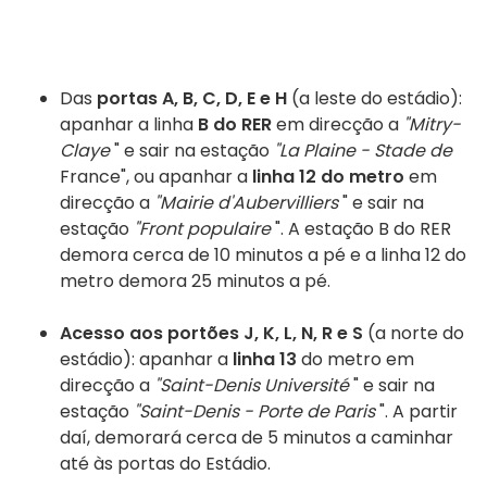
Das
portas A, B, C, D, E e H
(a leste do estádio):
apanhar a linha
B do RER
em direcção a
"Mitry-
Claye
" e sair na estação
"La Plaine - Stade de
France", ou apanhar a
linha 12 do metro
em
direcção a
"Mairie d'Aubervilliers
" e sair na
estação
"Front populaire
". A estação B do RER
demora cerca de 10 minutos a pé e a linha 12 do
metro demora 25 minutos a pé.
Acesso aos portões J, K, L, N, R e S
(a norte do
estádio): apanhar a
linha 13
do metro em
direcção a
"Saint-Denis Université
" e sair na
estação
"Saint-Denis - Porte de Paris
". A partir
daí, demorará cerca de 5 minutos a caminhar
até às portas do Estádio.