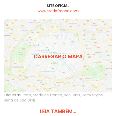
SITE OFICIAL
www.stadefrance.com
CARREGAR O MAPA
Etiquetas :
ratp
,
stade de france
,
São Dinis
,
Harry Styles
,
Sena de São Dinis
LEIA TAMBÉM...