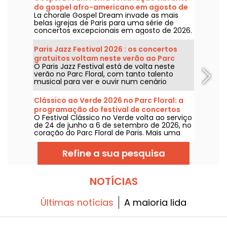
do gospel afro-americano em agosto de
La chorale Gospel Dream invade as mais
2026 em Paris
belas igrejas de Paris para uma série de
concertos excepcionais em agosto de 2026.
Uma experiência musical única que celebra
a esperança, a união e a resiliência através
Paris Jazz Festival 2026 : os concertos
dos cantos autênticos da Igreja Afro-
gratuitos voltam neste verão ao Parc
Americana.
O Paris Jazz Festival está de volta neste
Floral, a programação
verão no Parc Floral, com tanto talento
musical para ver e ouvir num cenário
bucolico. Aqui está a programação dos
concertos gratuitos para descobrir de 24 de
Clássico ao Verde 2026 no Parc Floral: a
junho a 6 de setembro de 2026!
programação do festival de concertos
O Festival Clássico no Verde volta ao serviço
gratuitos
de 24 de junho a 6 de setembro de 2026, no
coração do Parc Floral de Paris. Mais uma
vez, Classique au Vert convida os
melómanos e os leigos a entrarem no ritmo
Refine a sua pesquisa
certo e a aproveitarem bons momentos ao
lado de artistas consagrados e em
ascensão.
NOTÍCIAS
Últimas notícias
A maioria lida