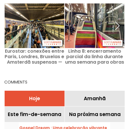
Eurostar: conexões entre
Linha 8: encerramento
Paris, Londres, Bruxelas e
parcial da linha durante
e
Amsterdã suspensas —
uma semana para obras
retorno gradual dos
no verão de 2026
serviços
COMMENTS
Hoje
Amanhã
Este fim-de-semana
Na próxima semana
Gospel Dream : Uma celebração vibrante