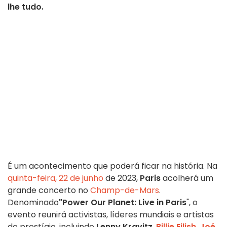
lhe tudo.
É um acontecimento que poderá ficar na história. Na
quinta-feira, 22 de junho
de 2023,
Paris
acolherá um
grande concerto no
Champ-de-Mars
.
Denominado
"Power Our Planet: Live in Paris
", o
evento reunirá activistas, líderes mundiais e artistas
de prestígio, incluindo
Lenny Kravitz
,
Billie Eilish
,
Joé