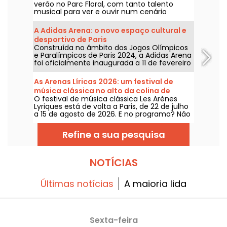
verão no Parc Floral, com tanto talento
musical para ver e ouvir num cenário
bucolico. Aqui está a programação dos
concertos gratuitos para descobrir de 24 de
A Adidas Arena: o novo espaço cultural e
junho a 6 de setembro de 2026!
desportivo de Paris
Construída no âmbito dos Jogos Olímpicos
e Paralímpicos de Paris 2024, a Adidas Arena
foi oficialmente inaugurada a 11 de fevereiro
de 2024. Saiba mais sobre este novo e
enorme recinto cultural e desportivo no
As Arenas Líricas 2026: um festival de
norte da capital.
música clássica no alto da colina de
O festival de música clássica Les Arènes
Montmartre
Lyriques está de volta a Paris, de 22 de julho
a 15 de agosto de 2026. E no programa? Não
menos que 16 concertos realizados nas
Arènes de Montmartre, um cenário idílico
Refine a sua pesquisa
para ouvir os grandes clássicos.
NOTÍCIAS
Últimas notícias
A maioria lida
Sexta-feira