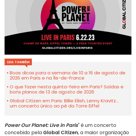
LEIA TAMBÉM
Boas dicas para a semana de 10 a 16 de agosto de
2026 em Paris e na Île-de-France
O que fazer nesta quinta-feira em Paris? Saídas e
bons planos de 13 de agosto de 2026
Global Citizen em Paris: Billie Eilish, Lenny Kravitz...
um concerto único ao pé da Torre Eiffel
Power Our Planet: Live in Paris
" é um concerto
concebido pela
Global Citizen
, a maior organização