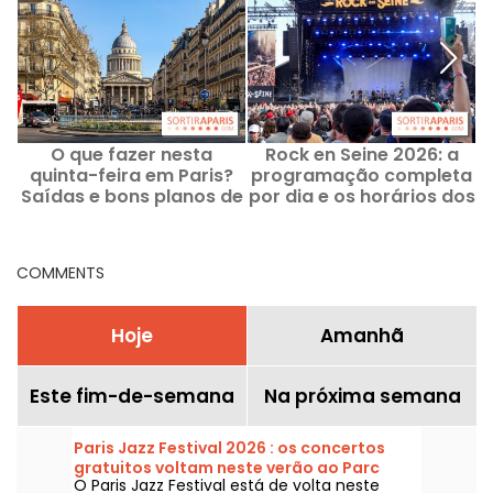
O que fazer nesta
Rock en Seine 2026: a
quinta-feira em Paris?
programação completa
Saídas e bons planos de
por dia e os horários dos
13 de agosto de 2026
concertos
COMMENTS
Hoje
Amanhã
Este fim-de-semana
Na próxima semana
Paris Jazz Festival 2026 : os concertos
gratuitos voltam neste verão ao Parc
O Paris Jazz Festival está de volta neste
Floral, a programação