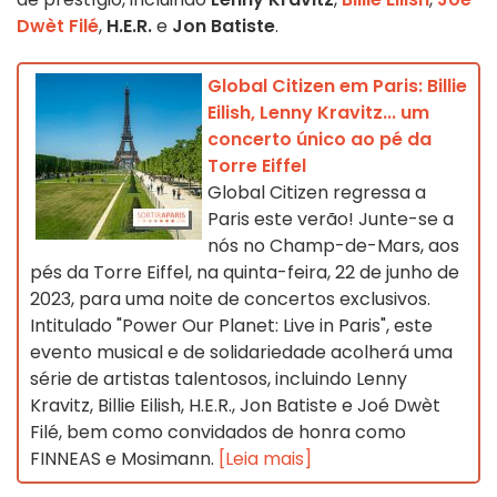
Dwèt Filé
,
H.E.R.
e
Jon Batiste
.
Global Citizen em Paris: Billie
Eilish, Lenny Kravitz... um
concerto único ao pé da
Torre Eiffel
Global Citizen regressa a
Paris este verão! Junte-se a
nós no Champ-de-Mars, aos
pés da Torre Eiffel, na quinta-feira, 22 de junho de
2023, para uma noite de concertos exclusivos.
Intitulado "Power Our Planet: Live in Paris", este
evento musical e de solidariedade acolherá uma
série de artistas talentosos, incluindo Lenny
Kravitz, Billie Eilish, H.E.R., Jon Batiste e Joé Dwèt
Filé, bem como convidados de honra como
FINNEAS e Mosimann.
[Leia mais]