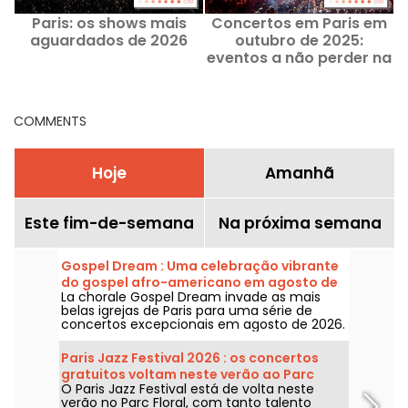
Paris: os shows mais
Concertos em Paris em
aguardados de 2026
outubro de 2025:
eventos a não perder na
região parisiense este
mês
COMMENTS
Hoje
Amanhã
Este fim-de-semana
Na próxima semana
Gospel Dream : Uma celebração vibrante
do gospel afro-americano em agosto de
La chorale Gospel Dream invade as mais
2026 em Paris
belas igrejas de Paris para uma série de
concertos excepcionais em agosto de 2026.
Uma experiência musical única que celebra
a esperança, a união e a resiliência através
Paris Jazz Festival 2026 : os concertos
dos cantos autênticos da Igreja Afro-
gratuitos voltam neste verão ao Parc
Americana.
O Paris Jazz Festival está de volta neste
Floral, a programação
verão no Parc Floral, com tanto talento