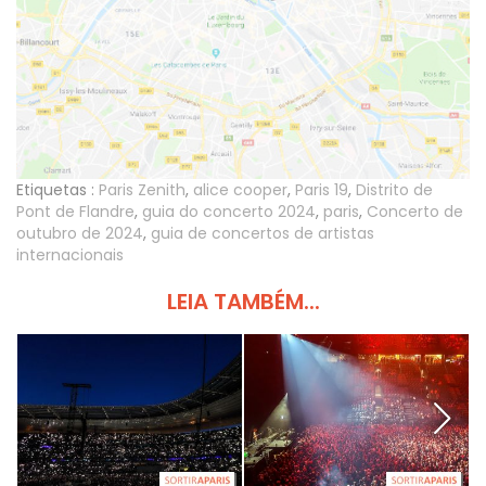
Etiquetas :
Paris Zenith
,
alice cooper
,
Paris 19
,
Distrito de
Pont de Flandre
,
guia do concerto 2024
,
paris
,
Concerto de
outubro de 2024
,
guia de concertos de artistas
internacionais
LEIA TAMBÉM...