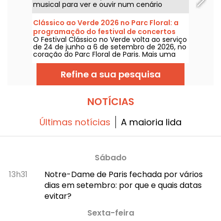
musical para ver e ouvir num cenário
bucolico. Aqui está a programação dos
concertos gratuitos para descobrir de 24 de
Clássico ao Verde 2026 no Parc Floral: a
junho a 6 de setembro de 2026!
programação do festival de concertos
O Festival Clássico no Verde volta ao serviço
gratuitos
de 24 de junho a 6 de setembro de 2026, no
coração do Parc Floral de Paris. Mais uma
vez, Classique au Vert convida os
melómanos e os leigos a entrarem no ritmo
Refine a sua pesquisa
certo e a aproveitarem bons momentos ao
lado de artistas consagrados e em
ascensão.
NOTÍCIAS
Últimas notícias
A maioria lida
Sábado
13h31
Notre-Dame de Paris fechada por vários
dias em setembro: por que e quais datas
evitar?
Sexta-feira