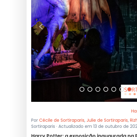
<
Ha
Por
Cécile de Sortiraparis
,
Julie de Sortiraparis
,
Riz
Sortiraparis · Actualizado em 13 de outubro de 20
Harry Potter: a exposição inaugurada na P