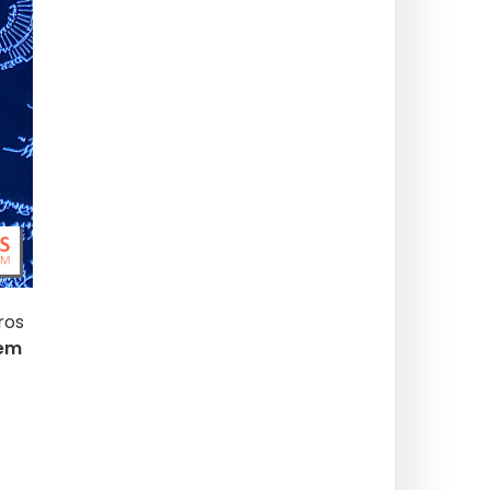
ros
em