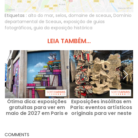
Etiquetas :
alto do mar
,
selos
,
domaine de sceaux
,
Domínio
departamental de Sceaux
,
exposição de guias
fotográficos
,
guia da exposição histórica
LEIA TAMBÉM...
Ótima dica: exposições
Exposições insólitas em
E
gratuitas para ver em
Paris: eventos artísticos
maio de 2027 em Paris e
originais para ver neste
na Île-de-France
momento
COMMENTS