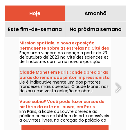
Hoje
Amanhã
Este fim-de-semana
Na próxima semana
Mission spatiale, a nova exposição
permanente sobre as estrelas na Cité des
Faça uma viagem ao espaço a partir de 23
sciences
de outubro de 2023 na Cité des sciences et
de l'industrie, com uma nova exposição
permanente sobre a conquista do espaço.
Claude Monet em Paris : onde apreciar as
obras do renomado pintor impressionista
Ele é indiscutivelmente um dos pintores
na capital?
franceses mais queridos: Claude Monet nos
deixou uma vasta coleção de obras
magníficas, algumas das quais podem ser
apreciadas nos museus de Paris. Venha
Você sabia? Você pode fazer cursos de
conosco nessa jornada!
história da arte no Louvre, em Paris.
Em Paris, a École du Louvre oferece ao
público cursos de história da arte acessíveis
a ouvintes livres, no coração do palácio do
Louvre, todos os anos, de setembro a junho.
Conferências gratuitas também são