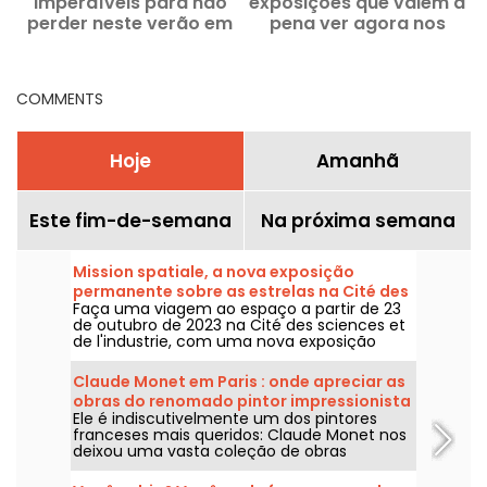
imperdíveis para não
exposições que valem a
perder neste verão em
pena ver agora nos
Paris: nossa seleção de
museus e espaços de
passeios
arte
COMMENTS
Hoje
Amanhã
Este fim-de-semana
Na próxima semana
Mission spatiale, a nova exposição
permanente sobre as estrelas na Cité des
Faça uma viagem ao espaço a partir de 23
sciences
de outubro de 2023 na Cité des sciences et
de l'industrie, com uma nova exposição
permanente sobre a conquista do espaço.
Claude Monet em Paris : onde apreciar as
obras do renomado pintor impressionista
Ele é indiscutivelmente um dos pintores
na capital?
franceses mais queridos: Claude Monet nos
deixou uma vasta coleção de obras
magníficas, algumas das quais podem ser
apreciadas nos museus de Paris. Venha