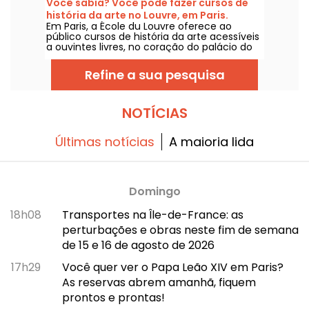
Você sabia? Você pode fazer cursos de
conosco nessa jornada!
história da arte no Louvre, em Paris.
Em Paris, a École du Louvre oferece ao
público cursos de história da arte acessíveis
a ouvintes livres, no coração do palácio do
Louvre, todos os anos, de setembro a junho.
Conferências gratuitas também são
Refine a sua pesquisa
promovidas pelo museu, de forma pontual.
Um conteúdo para você ficar craque em
história da arte!
NOTÍCIAS
Últimas notícias
A maioria lida
Domingo
18h08
Transportes na Île-de-France: as
perturbações e obras neste fim de semana
de 15 e 16 de agosto de 2026
17h29
Você quer ver o Papa Leão XIV em Paris?
As reservas abrem amanhã, fiquem
prontos e prontas!