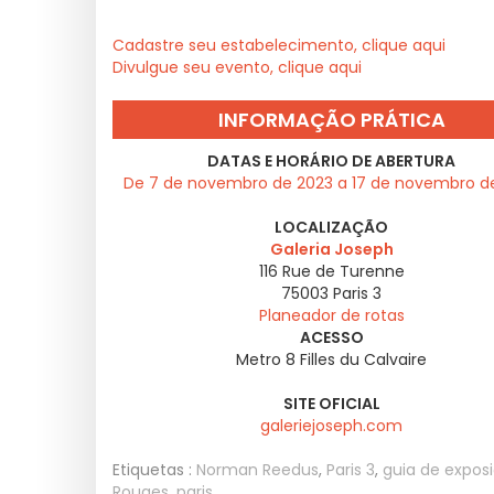
Cadastre seu estabelecimento, clique aqui
Divulgue seu evento, clique aqui
INFORMAÇÃO PRÁTICA
DATAS E HORÁRIO DE ABERTURA
De 7 de novembro de 2023 a 17 de novembro d
LOCALIZAÇÃO
Galeria Joseph
116 Rue de Turenne
75003
Paris 3
Planeador de rotas
ACESSO
Metro 8 Filles du Calvaire
SITE OFICIAL
galeriejoseph.com
Etiquetas :
Norman Reedus
,
Paris 3
,
guia de exposi
Rouges
,
paris