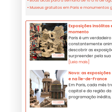
Boas dicas para a semana de 10 a 16 de ago
Museus gratuitos em Paris e monumentos gra
Exposições insólitas 
momento
Paris é um verdadeiro 
constantemente anima
descobrir as exposiçõe
surpreender pela sua 
[Leia mais]
Novo: as exposições
e na Île-de-France
Em Paris, cada mês tr
capital e da região d
programação inédita,