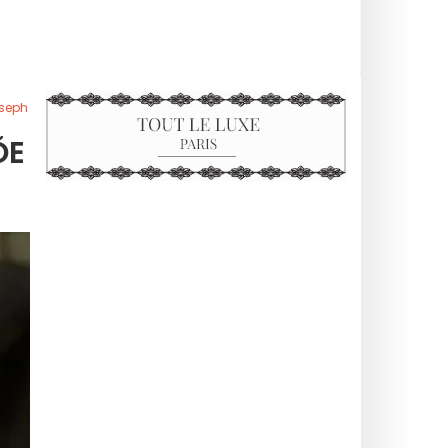
oseph
ÕE