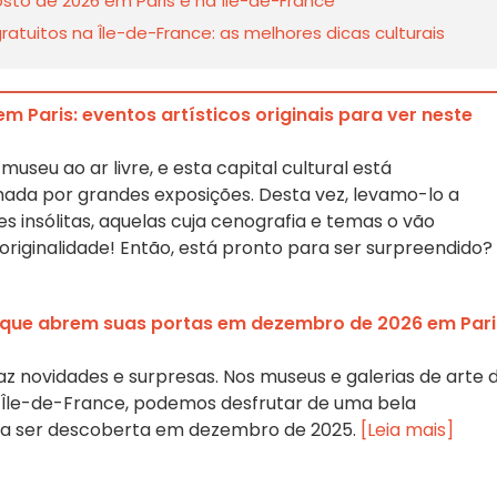
sto de 2026 em Paris e na Île-de-France
tuitos na Île-de-France: as melhores dicas culturais
em Paris: eventos artísticos originais para ver neste
museu ao ar livre, e esta capital cultural está
da por grandes exposições. Desta vez, levamo-lo a
s insólitas, aquelas cuja cenografia e temas o vão
originalidade! Então, está pronto para ser surpreendido?
 que abrem suas portas em dezembro de 2026 em Pari
az novidades e surpresas. Nos museus e galerias de arte 
a Île-de-France, podemos desfrutar de uma bela
 a ser descoberta em dezembro de 2025.
[Leia mais]