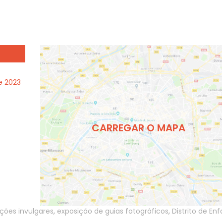
e 2023
CARREGAR O MAPA
ções invulgares
,
exposição de guias fotográficos
,
Distrito de En