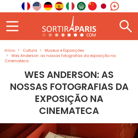
Início
Cultura
Museus e Exposições
Wes Anderson: as nossas fotografias da exposição na
Cinemateca
WES ANDERSON: AS
NOSSAS FOTOGRAFIAS DA
EXPOSIÇÃO NA
CINEMATECA