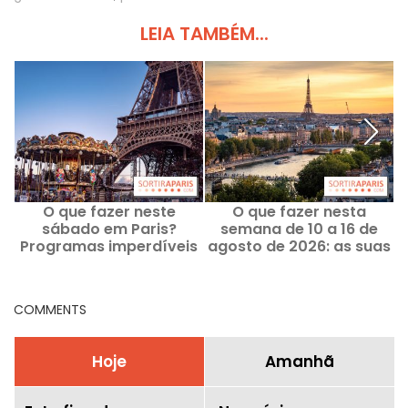
LEIA TAMBÉM...
O que fazer neste
O que fazer nesta
sábado em Paris?
semana de 10 a 16 de
Programas imperdíveis
agosto de 2026: as suas
de 15 de agosto de 2026
saídas para uma
P
semana repleta em Paris
COMMENTS
Hoje
Amanhã