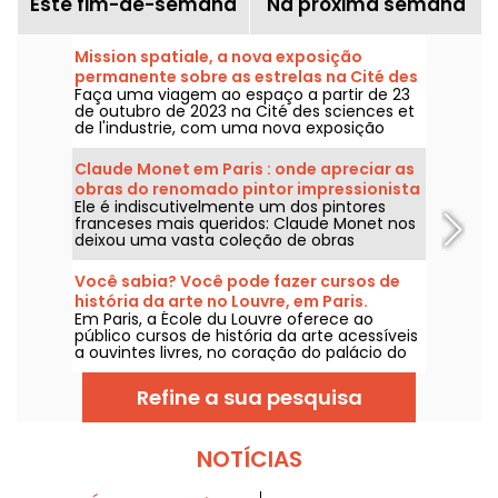
Este fim-de-semana
Na próxima semana
Mission spatiale, a nova exposição
permanente sobre as estrelas na Cité des
Faça uma viagem ao espaço a partir de 23
sciences
de outubro de 2023 na Cité des sciences et
de l'industrie, com uma nova exposição
permanente sobre a conquista do espaço.
Claude Monet em Paris : onde apreciar as
obras do renomado pintor impressionista
Ele é indiscutivelmente um dos pintores
na capital?
franceses mais queridos: Claude Monet nos
deixou uma vasta coleção de obras
magníficas, algumas das quais podem ser
apreciadas nos museus de Paris. Venha
Você sabia? Você pode fazer cursos de
conosco nessa jornada!
história da arte no Louvre, em Paris.
Em Paris, a École du Louvre oferece ao
público cursos de história da arte acessíveis
a ouvintes livres, no coração do palácio do
Louvre, todos os anos, de setembro a junho.
Conferências gratuitas também são
Refine a sua pesquisa
promovidas pelo museu, de forma pontual.
Um conteúdo para você ficar craque em
história da arte!
NOTÍCIAS