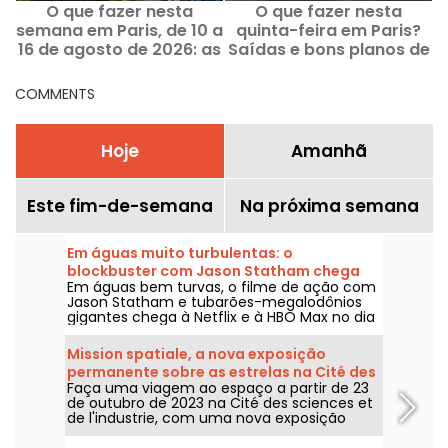
O que fazer nesta
O que fazer nesta
semana em Paris, de 10 a
quinta-feira em Paris?
16 de agosto de 2026: as
Saídas e bons planos de
saídas imperdíveis
13 de agosto de 2026
COMMENTS
Hoje
Amanhã
Este fim-de-semana
Na próxima semana
Em águas muito turbulentas: o
blockbuster com Jason Statham chega
Em águas bem turvas, o filme de ação com
na Netflix e na HBO Max
Jason Statham e tubarões-megalodônios
gigantes chega à Netflix e à HBO Max no dia
2 de agosto de 2026.
Mission spatiale, a nova exposição
permanente sobre as estrelas na Cité des
Faça uma viagem ao espaço a partir de 23
sciences
de outubro de 2023 na Cité des sciences et
de l'industrie, com uma nova exposição
permanente sobre a conquista do espaço.