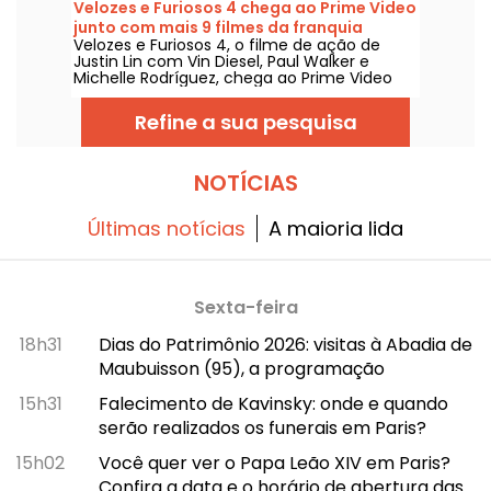
Velozes e Furiosos 4 chega ao Prime Video
junto com mais 9 filmes da franquia
Velozes e Furiosos 4, o filme de ação de
Justin Lin com Vin Diesel, Paul Walker e
Michelle Rodríguez, chega ao Prime Video
em 1º de agosto de 2026, com várias
entregas da franquia.
Refine a sua pesquisa
NOTÍCIAS
Últimas notícias
A maioria lida
Sexta-feira
18h31
Dias do Patrimônio 2026: visitas à Abadia de
Maubuisson (95), a programação
15h31
Falecimento de Kavinsky: onde e quando
serão realizados os funerais em Paris?
15h02
Você quer ver o Papa Leão XIV em Paris?
Confira a data e o horário de abertura das