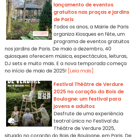
lançamento de eventos
gratuitos nas praças e jardins
de Paris
Todos os anos, a Mairie de Paris
organiza Kiosques en fête, um
programa de eventos gratuitos
nos jardins de Paris. De maio a dezembro, 40
quiosques oferecem música, espectáculos, leituras,
DJ sets e muito mais. E a nova temporada começa
no início de maio de 2025!
[Leia mais]
Festival Théâtre de Verdure
2025 no coração do Bois de
Boulogne: um festival para
jovens e adultos
Desfrute de uma experiência
teatral única no Festival du
Théâtre de Verdure 2025,
situado no coração do Bois de Boulogne, em Paris. De