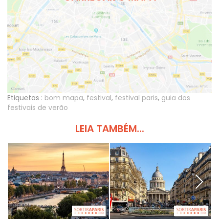
Etiquetas :
bom mapa
,
festival
,
festival paris
,
guia dos
festivais de verão
LEIA TAMBÉM...