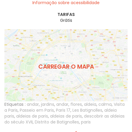
Informação sobre acessibilidade
TARIFAS
Grátis
CARREGAR O MAPA
Etiquetas :
andar
,
jardins
,
andar
,
flores
,
aldeia
,
calma
,
Visita
a Paris
,
Passeio em Paris
,
Paris 17
,
Les Batignolles
,
aldeia
paris
,
aldeias de paris
,
aldeias de paris
,
descobrir as aldeias
do século XVII
,
Distrito de Batignolles
,
paris