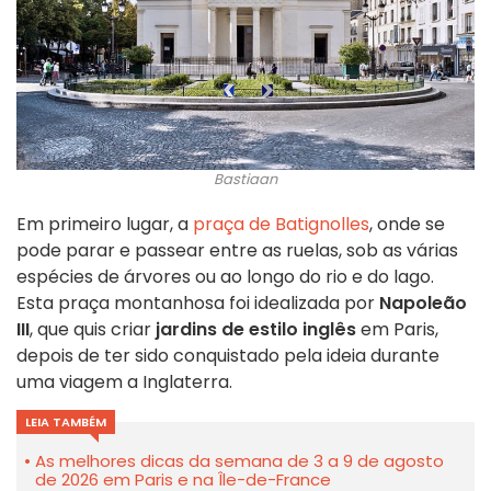
Bastiaan
Em primeiro lugar, a
praça de Batignolles
, onde se
pode parar e passear entre as ruelas, sob as várias
espécies de árvores ou ao longo do rio e do lago.
Esta praça montanhosa foi idealizada por
Napoleão
III
, que quis criar
jardins de estilo inglês
em Paris,
depois de ter sido conquistado pela ideia durante
uma viagem a Inglaterra.
LEIA TAMBÉM
As melhores dicas da semana de 3 a 9 de agosto
de 2026 em Paris e na Île-de-France