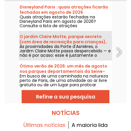
Disneyland Paris : quais atrações ficarão
fechadas em agosto de 2026
Quais atrações estarão fechadas na
Disneyland Paris em agosto de 2026?
Consulte a lista de atrações
temporariamente indisponíveis por
manutenção ou renovação para planejar
O jardim Claire Motte, parque secreto
sua visita aos parques da Disney.
(com área de recreação para crianças),
Às proximidades da Porte d'Asnières, o
no 17.º.
Jardim Claire Motte passa despercebido — e
não é por acaso: esse é justamente o
objetivo deste espaço verde, oferecer um
refúgio onde se possa recarregar as
Ótimo verão de 2026: um mês de agosto
energias, em plena tranquilidade.
nos parques departamentais da Seine-
Em busca de uma caminhada na natureza
Saint-Denis
perto de Paris, de uma atividade ao ar livre
gratuita ou de um lugar para praticar
esportes longe do agito da cidade...
certamente um dos parques da Seine-
Refine a sua pesquisa
Saint-Denis foi feito para você!
NOTÍCIAS
Últimas notícias
A maioria lida