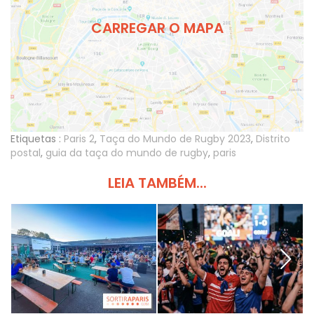
CARREGAR O MAPA
Etiquetas :
Paris 2
,
Taça do Mundo de Rugby 2023
,
Distrito
postal
,
guia da taça do mundo de rugby
,
paris
LEIA TAMBÉM...