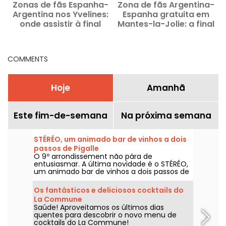
Zonas de fãs Espanha-
Zona de fãs Argentina-
Argentina nos Yvelines:
Espanha gratuita em
s
onde assistir à final
Mantes-la-Jolie: a final
neste domingo?
na tela gigante
COMMENTS
Hoje
Amanhã
Este fim-de-semana
Na próxima semana
STÉRÉO, um animado bar de vinhos a dois
passos de Pigalle
O 9º arrondissement não pára de
entusiasmar. A última novidade é o STÉRÉO,
um animado bar de vinhos a dois passos de
Pigalle.
Os fantásticos e deliciosos cocktails do
La Commune
Saúde! Aproveitamos os últimos dias
quentes para descobrir o novo menu de
cocktails do La Commune!