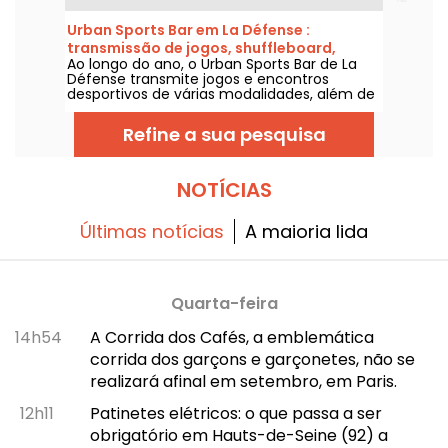
Urban Sports Bar em La Défense :
transmissão de jogos, shuffleboard,
Ao longo do ano, o Urban Sports Bar de La
dardos, futebol
Défense transmite jogos e encontros
desportivos de várias modalidades, além de
oferecer uma área lúdica com shuffleboard,
dardos, futebol 5 e tênis de mesa.
Refine a sua pesquisa
NOTÍCIAS
Últimas notícias
A maioria lida
Quarta-feira
14h54
A Corrida dos Cafés, a emblemática
corrida dos garçons e garçonetes, não se
realizará afinal em setembro, em Paris.
12h11
Patinetes elétricos: o que passa a ser
obrigatório em Hauts-de-Seine (92) a