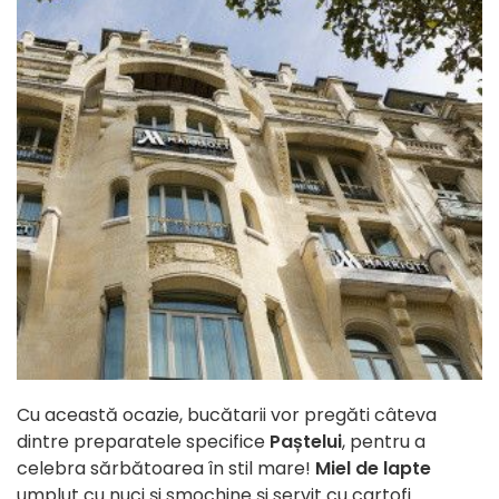
Cu această ocazie, bucătarii vor pregăti câteva
dintre preparatele specifice
Paștelui
, pentru a
celebra sărbătoarea în stil mare!
Miel de lapte
umplut cu nuci și smochine și servit cu cartofi