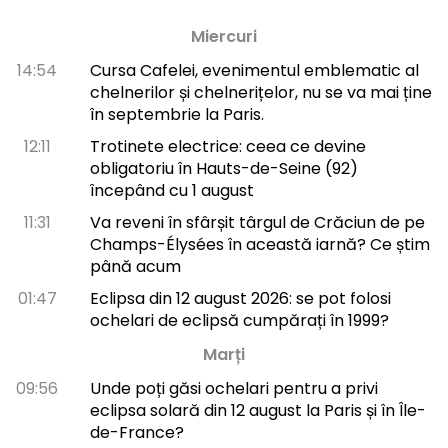
Miercuri
14:54
Cursa Cafelei, evenimentul emblematic al
chelnerilor și chelnerițelor, nu se va mai ține
în septembrie la Paris.
12:11
Trotinete electrice: ceea ce devine
obligatoriu în Hauts-de-Seine (92)
începând cu 1 august
11:31
Va reveni în sfârșit târgul de Crăciun de pe
Champs-Élysées în această iarnă? Ce știm
până acum
01:47
Eclipsa din 12 august 2026: se pot folosi
ochelari de eclipsă cumpărați în 1999?
Marți
09:56
Unde poți găsi ochelari pentru a privi
eclipsa solară din 12 august la Paris și în Île-
de-France?