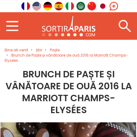
Bine ati venit
Știri
Paște
Brunch de Paște și vânătoare de ouă 2016 la Marriott Champs-
Elysées
BRUNCH DE PAȘTE ȘI
VÂNĂTOARE DE OUĂ 2016 LA
MARRIOTT CHAMPS-
ELYSÉES