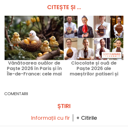
CITEȘTE ȘI ...
Vânătoarea ouălor de
Ciocolate și ouă de
R
Paște 2026 în Paris și în
Paște 2026 ale
Île-de-France: cele mai
maeștrilor patiseri și
bune idei de activități
ciocolatieri din Paris și în
pentru Paște
Île-de-France
COMENTARII
ȘTIRI
Informații cu fir
+ Citirile