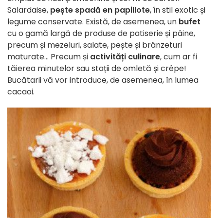
Salardaise,
pește spadă en papillote
, în stil exotic și
legume conservate. Există, de asemenea, un
bufet
cu o gamă largă de produse de patiserie și pâine,
precum și mezeluri, salate, pește și brânzeturi
maturate... Precum și
activități culinare
, cum ar fi
tăierea minutelor sau stații de omletă și crêpe!
Bucătarii vă vor introduce, de asemenea, în lumea
cacaoi.