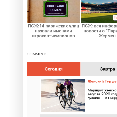
ПСЖ: 14 парижских улиц
ПСЖ: вся инфор
назвали именами
новости о "Пар
игроков-чемпионов
Жермен
COMMENTS
Сегодня
Завтра
Женский Тур де
Маршрут женског
августа 2026 год
финиш — в Ницце.