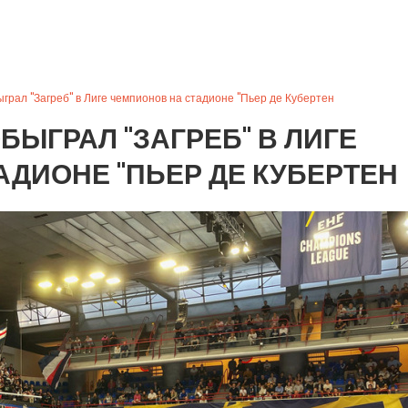
грал "Загреб" в Лиге чемпионов на стадионе "Пьер де Кубертен
БЫГРАЛ "ЗАГРЕБ" В ЛИГЕ
ДИОНЕ "ПЬЕР ДЕ КУБЕРТЕН