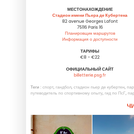
МЕСТОНАХОЖДЕНИЕ
Стадион имени Пьера де Кубертена
82 avenue Georges Lafont
75116
Paris 16
Планировщик маршрутов
Информация о доступности
ТАРИФЫ
€8 - €22
ОФИЦИАЛЬНЫЙ САЙТ
billetterie.psg.fr
Теги :
спорт
,
гандбол
,
стадион пьер де кубертен
,
пар
путеводитель по спортивному опыту
,
гид по ПсГ
,
па
ЧИ