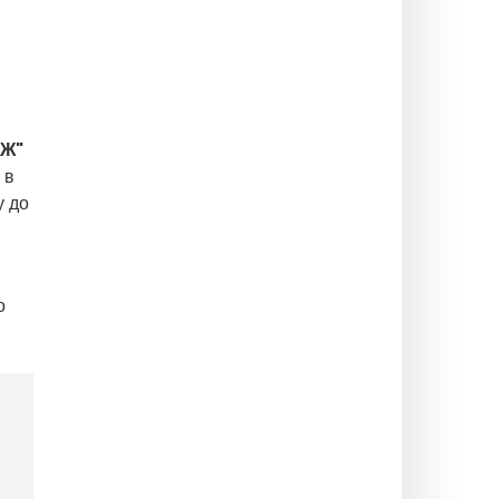
СЖ"
 в
у до
о