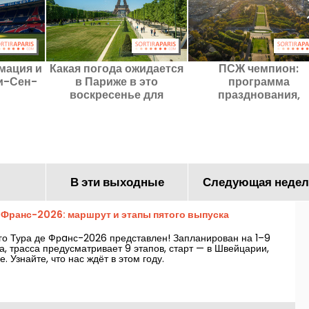
мация и
Какая погода ожидается
ПСЖ чемпион:
и-Сен-
в Париже в это
программа
воскресенье для
празднования,
празднования ПСЖ на
запланированная 
площади Чамп-де-Мар?
Чамп-де-Мар, затем
Парк-де-Пранс
В эти выходные
Следующая недел
 Франс-2026: маршрут и этапы пятого выпуска
о Тура де Фрaнс-2026 представлен! Запланирован на 1–9
а, трасса предусматривает 9 этапов, старт — в Швейцарии,
 Узнайте, что нас ждёт в этом году.