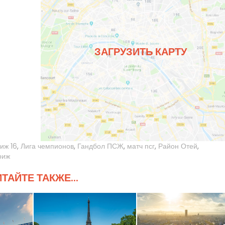
ЗАГРУЗИТЬ КАРТУ
иж 16
,
Лига чемпионов
,
Гандбол ПСЖ
,
матч псг
,
Район Отей
,
риж
ТАЙТЕ ТАКЖЕ...