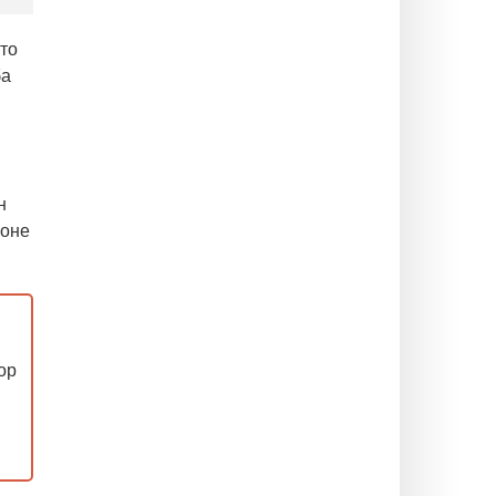
то
ба
н
ионе
ор