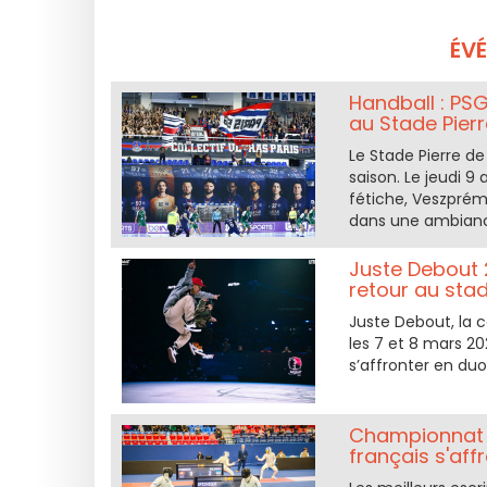
ÉV
Handball : PS
au Stade Pier
Le Stade Pierre de
saison. Le jeudi 9
fétiche, Veszprém
dans une ambiance
Juste Debout 
retour au stad
Juste Debout, la 
les 7 et 8 mars 2
s’affronter en duo
Championnat de
français s'aff