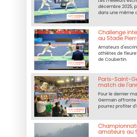
Les meilleurs escr
décembre 2025, po
dans une même co
Challenge inte
au Stade Pier
Amateurs d'escrime
athlètes de fleure
de Coubertin.
Paris-Saint-G
match de l'an
Pour le dernier ma
Germain affronte 
pourrez profiter d
Championnats 
amateurs au S