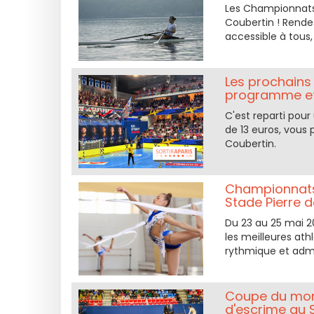
Les Championnats 
Coubertin ! Rende
accessible à tou
Les prochains
programme et
C'est reparti pour
de 13 euros, vous 
Coubertin.
Championnats
Stade Pierre 
Du 23 au 25 mai 2
les meilleures at
rythmique et admi
Coupe du mond
d'escrime au 