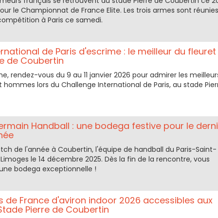
imeurs français se retrouvent au stade Pierre de Coubertin ce 2
ur le Championnat de France Elite. Les trois armes sont réunie
mpétition à Paris ce samedi.
rnational de Paris d'escrime : le meilleur du fleuret
re de Coubertin
, rendez-vous du 9 au 11 janvier 2026 pour admirer les meilleur
t hommes lors du Challenge International de Paris, au stade Pier
ermain Handball : une bodega festive pour le derni
née
tch de l'année à Coubertin, l'équipe de handball du Paris-Saint-
Limoges le 14 décembre 2025. Dès la fin de la rencontre, vous
'une bodega exceptionnelle !
de France d'aviron indoor 2026 accessibles aux
tade Pierre de Coubertin