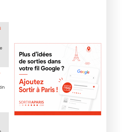
s
re
e
tin