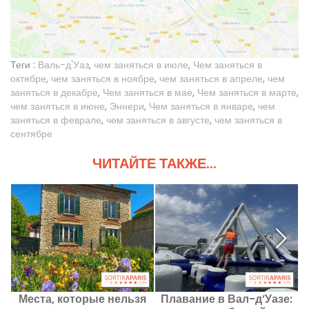
Теги :
Валь-д'Уаз
,
чем заняться в июле
,
Чем заняться в
октябре
,
чем заняться в ноябре
,
чем заняться в апреле
,
чем
заняться в декабре
,
Чем заняться в мае
,
Чем заняться в марте
,
чем заняться в июне
,
Эннери
,
Чем заняться в январе
,
чем
заняться в феврале
,
чем заняться в августе
,
чем заняться в
сентябре
ЧИТАЙТЕ ТАКЖЕ...
Места, которые нельзя
Плавание в Вал-д’Уазе: