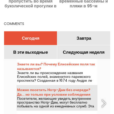
пропустить во время
временные бассейны и
буколической прогулки в
пляжи в 95-м
н
Овер-сюр-Уаз по следам
департаменте на лето
Ван Гога
2026 года
COMMENTS
Сегодня
Завтра
В эти выходные
Следующая неделя
Знаете ли вы? Почему Елисейские поля так
называются?
Знаете ли вы происхождение названия
Елисейских полей, знаменитого парижского
проспекта? Созданная в 1674 году Андре ле
Нотром и официально названная в 1698 году,
эта королевская улица получила свое имя из
Можно посетить Нотр-Дам без очереди?
греческой мифологии.
Да... но только при условии соблюдения
Посетители, желающие увидеть внутреннее
нескольких правил
пространство Нотр-Дам, могут бесплатно
побывать на одной из ежедневных служб. Эта
возможность открыта для всех, главное —
прийти с целью участия в богослужении или