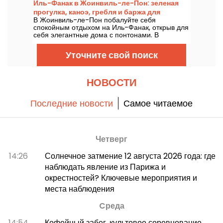
Иль-Фанак в Жоинвиль-ле-Пон: зеленая
строго соблюдать его ход. Расскажем, что
прогулка, каноэ, гребля и баржа для
именно стоит знать.
В Жоинвиль-ле-Пон побалуйте себя
гурманов
спокойным отдыхом на Иль-Фанак, открыв для
себя элегантные дома с понтонами. В
программе: прогулка в красивой зеленой
местности, катание на каноэ и гребля на
Уточните свой поиск
Марне и другие интересные моменты.
НОВОСТИ
Последние новости
Самое читаемое
Четверг
14:26
Солнечное затмение 12 августа 2026 года: где
наблюдать явление из Парижа и
окрестностей? Ключевые мероприятия и
места наблюдения
Cреда
14:54
Кофейный забег, культовое соревнование