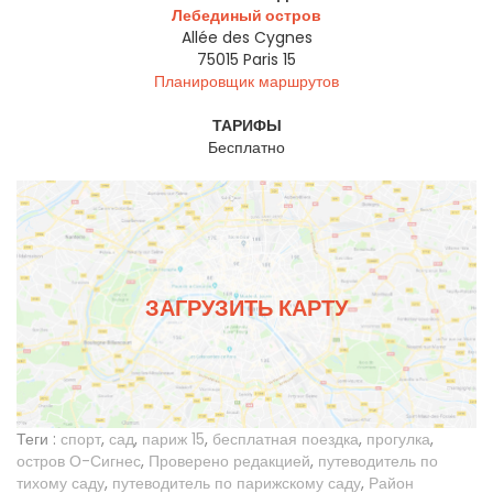
Лебединый остров
Allée des Cygnes
75015
Paris 15
Планировщик маршрутов
ТАРИФЫ
Бесплатно
ЗАГРУЗИТЬ КАРТУ
Теги :
спорт
,
сад
,
париж 15
,
бесплатная поездка
,
прогулка
,
остров О-Сигнес
,
Проверено редакцией
,
путеводитель по
тихому саду
,
путеводитель по парижскому саду
,
Район