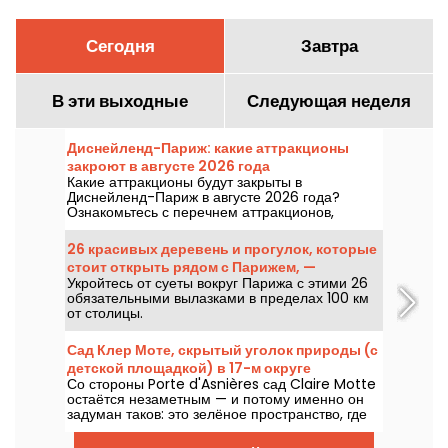
Сегодня
Завтра
В эти выходные
Следующая неделя
Диснейленд-Париж: какие аттракционы
закроют в августе 2026 года
Какие аттракционы будут закрыты в
Диснейленд-Париж в августе 2026 года?
Ознакомьтесь с перечнем аттракционов,
временно недоступных из-за обслуживания
или реконструкции, чтобы спланировать свой
26 красивых деревень и прогулок, которые
визит в парки Disney.
стоит открыть рядом с Парижем, —
Укройтесь от суеты вокруг Парижа с этими 26
сокровища Иль-де-Франс
обязательными вылазками в пределах 100 км
от столицы.
Сад Клер Моте, скрытый уголок природы (с
детской площадкой) в 17-м округе
Со стороны Porte d'Asnières сад Claire Motte
остаётся незаметным — и потому именно он
задуман таков: это зелёное пространство, где
можно восстановиться, в полном спокойствии.