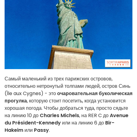
Самый маленький из трех парижских островов,
относительно нетронутый толпами людей, остров Синь
(Île aux Cygnes) - это
очаровательная буколическая
прогулка
, которую стоит посетить, когда установится
хорошая погода. Чтобы добраться туда, просто сядьте
на линию 10 до
Charles Michels
, на RER C до
Avenue
du Président-Kennedy
или на линию 6 до
Bir-
Hakeim
или
Passy
.