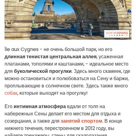
Île aux Cygnes - не очень большой парк, но его
длинная тенистая центральная аллея
, усаженная
платанами, тополями и каштанами, - идеальное место
для
буколической прогулки
. Здесь много скамеек, где
можно остановиться и полюбоваться на Сену и баржи,
проплывающие в солнечном свете. Здесь также много
собак
, которые выходят на прогулку!
Его
интимная атмосфера
вдали от толп на
набережных Сены делает его местом для отдыха и
созерцания, а также для
занятий спортом
. В конце
нижнего течения, перестроенном в 2012 году, вы
найдете тренажеры, стены для скалолазания,