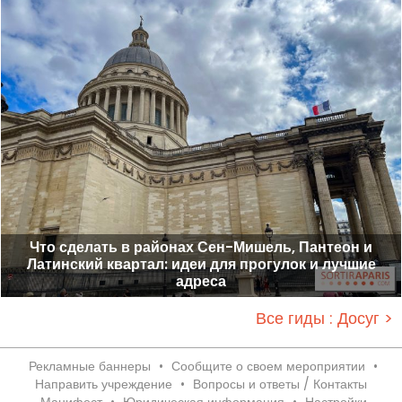
Что сделать в районах Сен-Мишель, Пантеон и
Латинский квартал: идеи для прогулок и лучшие
адреса
Все гиды : Досуг >
Рекламные баннеры
•
Сообщите о своем мероприятии
•
Направить учреждение
•
Вопросы и ответы / Контакты