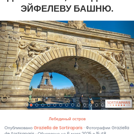
ЭЙФЕЛЕВУ БАШНЮ.
<
>
Лебединый остров
Опубликовано
Graziella de Sortiraparis
· Фотографии Graziella
de Sortiraparis · Обновлено на 6 март 2025 в 15:48