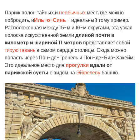
Париж полон тайных и
необычных
мест, где можно
побродить, и
Иль-о-Синь
- идеальный тому пример.
Расположенная между 15-м и 16-м округами, эта узкая
полоска искусственной земли
длиной почти в
километр и шириной 11 метров
представляет собой
тихую гавань
в самом сердце столицы. Сюда можно
попасть через Пон-де-Гренель и Пон-де-Бир-Хакейм.
Это идеальное место для
прогулки
вдали от
парижской суеты
с видом на
Эйфелеву
башню.