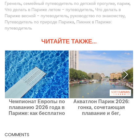
Гренель
,
семейный путеводитель по детской прогулке
,
париж
,
Что делать в Париже летом - путеводитель
,
Что делать в
Париже весной - путеводитель
,
руководство по знакомству
,
Путеводитель по природе Парижа
,
Пикник в Париже:
путеводитель
ЧИТАЙТЕ ТАКЖЕ...
Чемпионат Европы по
Акватлон Париж 2026:
плаванию 2026 года в
гонка, сочетающая
Париже: как бесплатно
плавание и бег,
И
посмотреть некоторые
возвращается в Париж в
заплывы?
августе — регистрация
открыта
COMMENTS