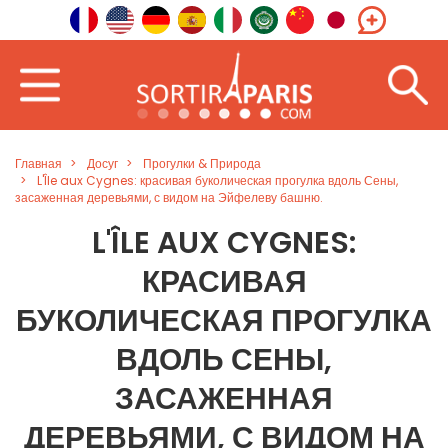
Главная
Досуг
Прогулки & Природа
L'Île aux Cygnes: красивая буколическая прогулка вдоль Сены,
засаженная деревьями, с видом на Эйфелеву башню.
L'ÎLE AUX CYGNES:
КРАСИВАЯ
БУКОЛИЧЕСКАЯ ПРОГУЛКА
ВДОЛЬ СЕНЫ,
ЗАСАЖЕННАЯ
ДЕРЕВЬЯМИ, С ВИДОМ НА