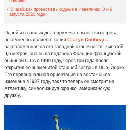
находки
10 идей, как провести выходные в Йёвелинах, 8 и 9
августа 2026 года
Одной из главных достопримечательностей острова,
несомненно, является копия
Статуи Свободы
,
расположенная на его западной оконечности. Высотой
11,5 метров, она была подарена Франции французской
общиной США в 1889 году, через три года после
открытия ее знаменитой старшей сестры в Нью-Йорке.
Его первоначальная ориентация на восток была
изменена в 1937 году, так что теперь он смотрит на
Атлантику, символизируя франко-американскую
дружбу.