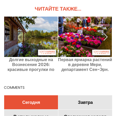
ЧИТАЙТЕ ТАКЖЕ...
Долгие выходные на
Первая ярмарка растений
2
Вознесение 2026:
в деревне Мери,
п
красивые прогулки по
департамент Сен-Эрн.
Парижу в эти выходные с
14 по 17 мая 2026 года.
COMMENTS
Сегодня
Завтра