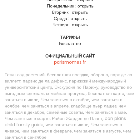
Понедельник :
открыть
Bторник :
открыть
Cреда :
открыть
Четверг :
открыть
ТАРИФЫ
Бесплатно
ОФИЦИАЛЬНЫЙ САЙТ
parismomes.fr
Теги :
сад растений
,
бесплатная поездка
,
оборона
,
парк де ла
виллетт
,
парвис де ла дефенс
,
парижский международный
университетский центр
,
Экскурсия по Парижу
,
руководство по
выгодным сделкам
,
семейная прогулка
,
бесплатная карта
,
чем
заняться в июле
,
Чем заняться в октябре
,
чем заняться в
ноябре
,
чем заняться в апреле
,
кладбище пьер лашез
,
чем
заняться в декабре
,
семейные советы
,
Чем заняться в мае
,
Чем заняться в марте
,
Район Жарден де Плант
,
bon plans
child family guide
,
чем заняться в июне
,
Чем заняться в
январе
,
чем заняться в феврале
,
чем заняться в августе
,
чем
заняться в сентябре