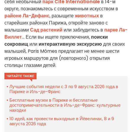
себя необычный
парк Cité Internationale
в 14-м
округе, познакомьтесь с современным искусством в
районе Ла-Дефанс
, разыщите
животных
в
старейших районах Парижа, откройте заново с
малышами
Сад растений
или заблудитесь в
парке Ла-
Виллет
... Если вы ищете приключения,
поиски
сокровищ
или
интерактивную экскурсию
для своих
малышей, Paris Mômes предлагает не менее шести
игровых маршрутов для (повторного) открытия
столицы глазами детей.
ЧИТАЙТЕ ТАКЖЕ
Лучшие события недели с 3 по 9 августа 2026 года в
Париже и Иль-де-Франс
Бесплатные музеи в Париже и бесплатные
достопримечательности в Иль-де-Франс: культурные
находки
10 идей, как провести выходные в Йёвелинах, 8 и 9
августа 2026 года