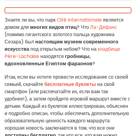
Знаете ли вы, что парк
Cité Internationale
является
домом для
многих видов птиц
? Что
Ла-Дефанс
(помимо гигантского золотого пальца художника
Сезара) был
настоящим музеем современного
искусства
под открытым небом? Что на
кладбище
Père-Lachaise
находятся
гробницы,
вдохновленные Египтом фараонов
?
Итак, если вы хотите провести исследование со своей
семьей, скачайте
бесплатные буклеты
на свой
смартфон (или распечатайте их, если вам так
удобнее!), а затем пройдите игровой маршрут вместе с
детьми. Каждый из буклетов иллюстрирован, объяснен
и подробно описан, чтобы обеспечить дополнительную
образовательную ценность каждого маршрута:
хорошая новость заключается в том, что все они
доступны бесплатно
, так что все, что вам нужно