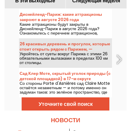
В эти выходные
Следующая неделя
Диснейленд-Париж: какие аттракционы
закроют в августе 2026 года
Какие аттракционы будут закрыты в
Диснейленд-Париж в августе 2026 года?
Ознакомьтесь с перечнем аттракционов,
временно недоступных из-за обслуживания
или реконструкции, чтобы спланировать свой
26 красивых деревень и прогулок, которые
визит в парки Disney.
стоит открыть рядом с Парижем, —
Укройтесь от суеты вокруг Парижа с этими 26
сокровища Иль-де-Франс
обязательными вылазками в пределах 100 км
от столицы.
Сад Клер Моте, скрытый уголок природы (с
детской площадкой) в 17-м округе
Со стороны Porte d'Asnières сад Claire Motte
остаётся незаметным — и потому именно он
задуман таков: это зелёное пространство, где
можно восстановиться, в полном спокойствии.
Уточните свой поиск
НОВОСТИ