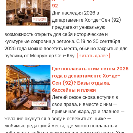
92
Дни наследия 2026 в
департаменте Хо-де-Сен (92)
предлагают уникальную
возможность открыть для себя исторические и
культурные сокровища региона. С 19 по 20 сентября
2026 года можно посетить места, обычно закрытые для
публики, от Монруж до Сен-Клу.
[Читать далее]
Где поплавать этим летом 2026
года в департаменте Хо-де-
Сен (92)? Базы отдыха,
бассейны и пляжи
Летний сезон снова вступил в
свои права, и вместе с ним —
привычная жара, да и главное —
желание окунуться в воду и освежиться: ниже —
любимые редакцией места, где можно поплавать и
побаловать себя солнечными ваннами всё лето в Хо-