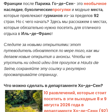
Франции
после
Парижа
.
Го-де-Сен
- это
необычное
наследие
,
буколические
прогулки
и модные
места
,
которые привлекают
гурманов
из-за пределов
92
стран. Но с чего начать? Здесь мы расскажем о местах,
которые обязательно нужно посетить для отличного
отдыха в
Иль-де-Франс
!
Следите за новыми открытиями: этот
путеводитель обновляется по мере того, как мы
делаем новые открытия и анонсы. Чтобы не
упустить ни одной идеи для прогулок в Hauts de
Seine, сохраняйте эту ссылку и регулярно
просматривайте страницу.
Что можно сделать в департаменте Хо-де-Сен?
10 развлечений, которые стоит
посетить в эти выходные 8 и 9
августа 2026 года в
департаменте Хо-де-Сенн (92)