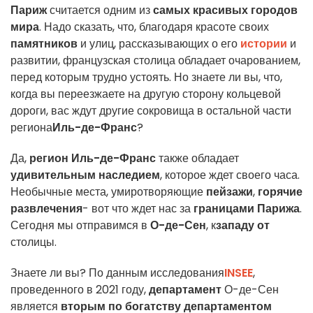
Париж
считается одним из
самых красивых городов
мира
. Надо сказать, что, благодаря красоте своих
памятников
и улиц, рассказывающих о его
истории
и
развитии, французская столица обладает очарованием,
перед которым трудно устоять. Но знаете ли вы, что,
когда вы переезжаете на другую сторону кольцевой
дороги, вас ждут другие сокровища в остальной части
региона
Иль-де-Франс
?
Да,
регион Иль-де-Франс
также обладает
удивительным наследием
, которое ждет своего часа.
Необычные места, умиротворяющие
пейзажи
,
горячие
развлечения
- вот что ждет нас за
границами Парижа
.
Сегодня мы отправимся в
О-де-Сен
, к
западу от
столицы.
Знаете ли вы? По данным исследования
INSEE
,
проведенного в 2021 году,
департамент
О-де-Сен
является
вторым по богатству департаментом