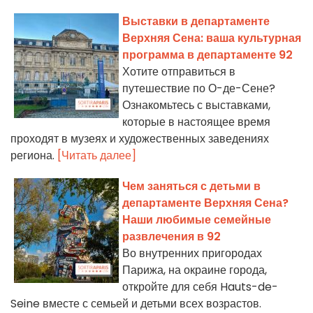
Выставки в департаменте
Верхняя Сена: ваша культурная
программа в департаменте 92
Хотите отправиться в
путешествие по О-де-Сене?
Ознакомьтесь с выставками,
которые в настоящее время
проходят в музеях и художественных заведениях
региона.
[Читать далее]
Чем заняться с детьми в
департаменте Верхняя Сена?
Наши любимые семейные
развлечения в 92
Во внутренних пригородах
Парижа, на окраине города,
откройте для себя Hauts-de-
Seine вместе с семьей и детьми всех возрастов.