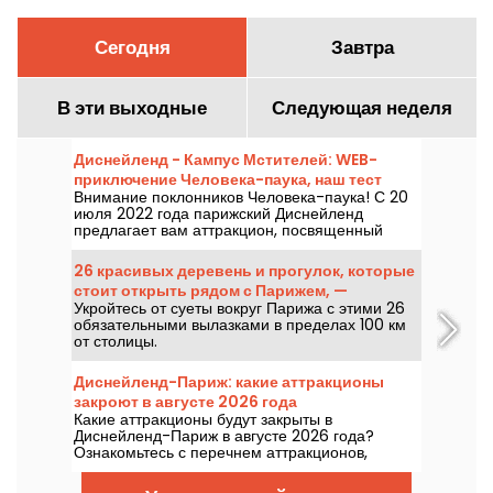
Сегодня
Завтра
В эти выходные
Следующая неделя
Диснейленд - Кампус Мстителей: WEB-
приключение Человека-паука, наш тест
Внимание поклонников Человека-паука! С 20
нового аттракциона Marvel
июля 2022 года парижский Диснейленд
предлагает вам аттракцион, посвященный
Человеку-пауку, в новой стране Marvel. Под
названием Spider-Man W.E.B. Adventure вы
26 красивых деревень и прогулок, которые
будете дергать за паутину, как Человек-паук, в
стоит открыть рядом с Парижем, —
семейном аттракционе, который настолько же
Укройтесь от суеты вокруг Парижа с этими 26
сокровища Иль-де-Франс
веселый, насколько и напряженный... Мы
обязательными вылазками в пределах 100 км
попробовали, и мы расскажем вам об этом!
от столицы.
Диснейленд-Париж: какие аттракционы
закроют в августе 2026 года
Какие аттракционы будут закрыты в
Диснейленд-Париж в августе 2026 года?
Ознакомьтесь с перечнем аттракционов,
временно недоступных из-за обслуживания
или реконструкции, чтобы спланировать свой