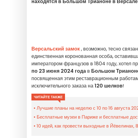
находятся в Большом Трианоне в Версале
Версальский замок
, возможно, тесно связа
единственная коронованная особа, оставивша
императором французов в 1804 году, хотел п
по 23 июня 2024 года
в
Большом Трианон
посвященная этим реставрационным работам в
исключительного заказа на
120 шелков
!
ЧИТАЙТЕ ТАКЖЕ
Лучшие планы на неделю с 10 по 16 августа 20
Бесплатные музеи в Париже и бесплатные дос
10 идей, как провести выходные в Йёвелинах, 8