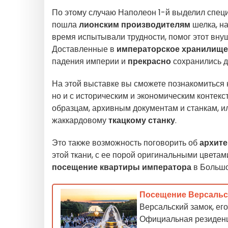
По этому случаю Наполеон 1-й выделил специ
пошла
лионским производителям
шелка, на
время испытывали трудности, помог этот внуш
Доставленные в
императорское хранилище
падения империи и
прекрасно
сохранились д
На этой выставке вы сможете познакомиться 
но и с историческим и экономическим контекс
образцам, архивным документам и станкам, и
жаккардовому
ткацкому станку
.
Это также возможность поговорить об
архите
этой ткани, с ее порой оригинальными цветам
посещение квартиры императора
в Больш
Посещение Версальск
Версальский замок, ег
Официальная резиденц