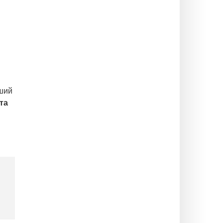
вший
та