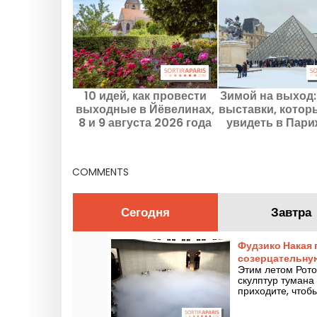
10 идей, как провести
Зимой на выход:
выходные в Йёвелинах,
выставки, котор
8 и 9 августа 2026 года
увидеть в Пари
Иль-де-Франс,
согреться
COMMENTS
Сегодня
Завтра
Фудзико Накая 
созерцательную
Этим летом Рото
скулптур тумана
приходите, чтоб
которая заставля
водяного пара!