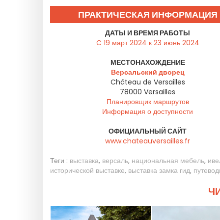
ПРАКТИЧЕСКАЯ ИНФОРМАЦИЯ
ДАТЫ И ВРЕМЯ РАБОТЫ
C 19 март 2024 к 23 июнь 2024
МЕСТОНАХОЖДЕНИЕ
Версальский дворец
Château de Versailles
78000
Versailles
Планировщик маршрутов
Информация о доступности
ОФИЦИАЛЬНЫЙ САЙТ
www.chateauversailles.fr
Теги :
выставка
,
версаль
,
национальная мебель
,
иве
исторической выставке
,
выставка замка гид
,
путевод
ЧИ