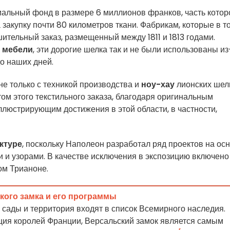
альный фонд в размере 6 миллионов франков, часть котор
 закупку почти 80 километров ткани. Фабрикам, которые в т
ительный заказ, размещенный между 1811 и 1813 годами.
 мебели
, эти дорогие шелка так и не были использованы из
о наших дней.
не только с техникой производства и
ноу-хау
лионских шел
том этого текстильного заказа, благодаря оригинальным
ллюстрирующим достижения в этой области, в частности,
ктуре
, поскольку Наполеон разработал ряд проектов на ос
и и узорами. В качестве исключения в экспозицию включено
ом Трианоне.
ого замка и его программы
о сады и территория входят в список Всемирного наследия.
ия королей Франции, Версальский замок является самым