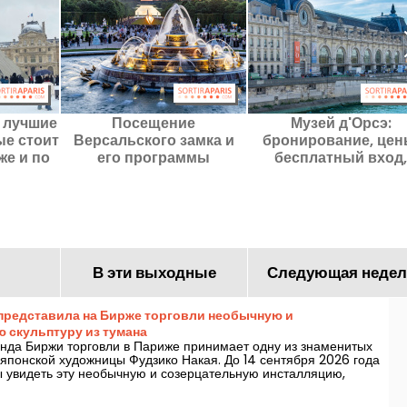
 лучшие
Посещение
Музей д'Орсэ:
ые стоит
Версальского замка и
бронирование, цен
же и по
его программы
бесплатный вход,
 чтобы
советы и текущие
.
выставки
В эти выходные
Следующая недел
представила на Бирже торговли необычную и
 скульптуру из тумана
нда Биржи торговли в Париже принимает одну из знаменитых
 японской художницы Фудзико Накая. До 14 сентября 2026 года
ы увидеть эту необычную и созерцательную инсталляцию,
ет посетителей появляться и исчезать в густом белом облаке