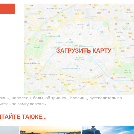
ЗАГРУЗИТЬ КАРТУ
лины
,
наполеон
,
большой трианон
,
Ивелины
,
путеводитель по
итель по замку версаль
ТАЙТЕ ТАКЖЕ...