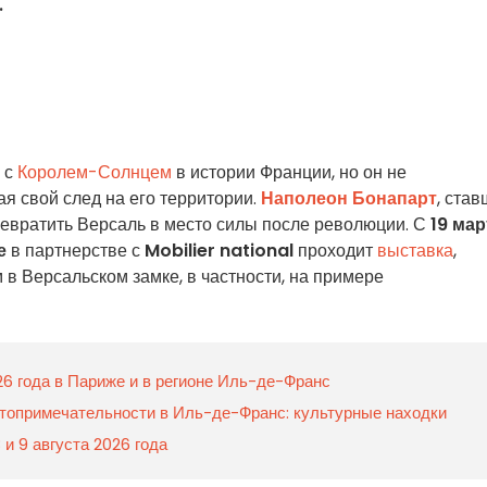
.
н с
Королем-Солнцем
в истории Франции, но он не
я свой след на его территории.
Наполеон Бонапарт
, ста
ревратить Версаль в место силы после революции. С
19 мар
е
в партнерстве с
Mobilier national
проходит
выставка
,
 Версальском замке, в частности, на примере
26 года в Париже и в регионе Иль-де-Франс
топримечательности в Иль-де-Франс: культурные находки
 и 9 августа 2026 года