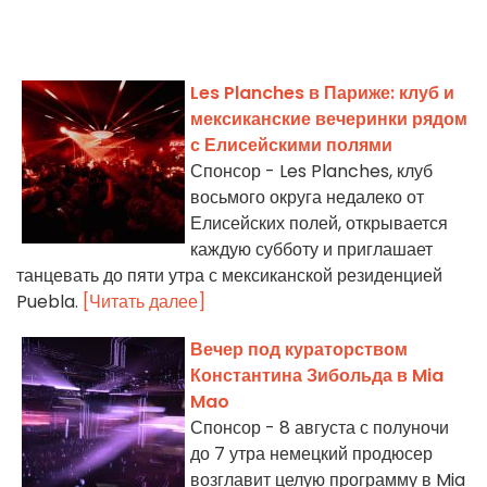
Les Planches в Париже: клуб и
мексиканские вечеринки рядом
с Елисейскими полями
Спонсор - Les Planches, клуб
восьмого округа недалеко от
Елисейских полей, открывается
каждую субботу и приглашает
танцевать до пяти утра с мексиканской резиденцией
Puebla.
[Читать далее]
Вечер под кураторством
Константина Зибольда в Mia
Mao
Спонсор - 8 августа с полуночи
до 7 утра немецкий продюсер
возглавит целую программу в Mia