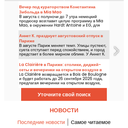
Вечер под кураторством Константина
Зибольда в Mia Mao
8 августа с полуночи до 7 утра немецкий
продюсер возглавит целую программу в Mia
Mao, в окружении Hardt Antoine и EG, для
вечеринки, которая пройдет через мелодичный
хаус, техно и их пограничные зоны.
Аннет К. празднует августовский отпуск в
Париже
В августе Париж меняет темп. Улицы пустеют,
суета отступает перед спокойствием, и город
предстает в более мирном облике. У Аннет К.
можно воспользоваться этой уникальной
паузой и продлить дух отпуска, ноги почти в
La Clairière в Париже: столики, диджей-
воде, перед возвращением к рабочим будням.
сеты и вечеринки на открытом воздухе в
La Clairière возвращается в Bois de Boulogne
Буа-де-Больнь
и будет работать до 26 сентября 2026 года,
предлагая вечеринки на открытом воздухе,
диджей-сеты в духе электро, фуд-траки, chill-
зону и столики под резерв. Расположенный на
Уточните свой поиск
территории Domaine de Longchamp, этот
парижский клуб под открытым небом
принимает гостей по пятницам и субботам
вечером, обещая несколько ярких моментов
НОВОСТИ
на протяжении всего лета.
Последние новости
Самое читаемое