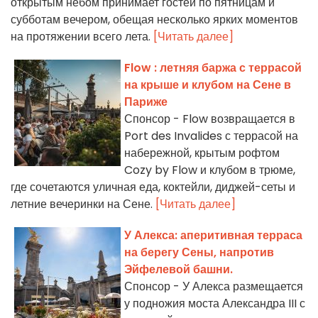
открытым небом принимает гостей по пятницам и
субботам вечером, обещая несколько ярких моментов
на протяжении всего лета.
[Читать далее]
Flow : летняя баржа с террасой
на крыше и клубом на Сене в
Париже
Спонсор - Flow возвращается в
Port des Invalides с террасой на
набережной, крытым рофтом
Cozy by Flow и клубом в трюме,
где сочетаются уличная еда, коктейли, диджей-сеты и
летние вечеринки на Сене.
[Читать далее]
У Алекса: аперитивная терраса
на берегу Сены, напротив
Эйфелевой башни.
Спонсор - У Алекса размещается
у подножия моста Александра III с