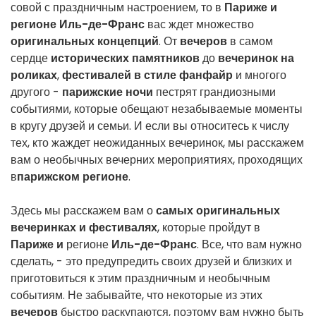
совой с праздничным настроением, то в
Париже и
регионе Иль-де-Франс
вас ждет множество
оригинальных концепций
. От
вечеров
в самом
сердце
исторических памятников
до
вечеринок на
роликах
,
фестивалей в стиле фанфайр
и многого
другого -
парижские ночи
пестрят грандиозными
событиями, которые обещают незабываемые моменты
в кругу друзей и семьи. И если вы относитесь к числу
тех, кто жаждет неожиданных вечеринок, мы расскажем
вам о необычных вечерних мероприятиях, проходящих
в
парижском регионе
.
Здесь мы расскажем вам о
самых оригинальных
вечеринках и фестивалях
, которые пройдут в
Париже и
регионе
Иль-де-Франс
. Все, что вам нужно
сделать, - это предупредить своих друзей и близких и
приготовиться к этим праздничным и необычным
событиям. Не забывайте, что некоторые из этих
вечеров
быстро раскупаются, поэтому вам нужно быть