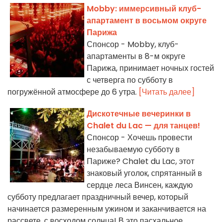
Mobby: иммерсивный клуб-
апартамент в восьмом округе
Парижа
Спонсор - Mobby, клуб-
апартаменты в 8-м округе
Парижа, принимает ночных гостей
с четверга по субботу в
погружённой атмосфере до 6 утра.
[Читать далее]
Дискотечные вечеринки в
Chalet du Lac — для танцев!
Спонсор - Хочешь провести
незабываемую субботу в
Париже? Chalet du Lac, этот
знаковый уголок, спрятанный в
сердце леса Винсен, каждую
субботу предлагает праздничный вечер, который
начинается размеренным ужином и заканчивается на
рассвете, с восходом солнца! В это пасхальное