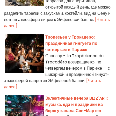
террасой для аперитивов,
открытой каждый день, где можно
разделить тарелки с закусками, коктейли, вид на Сену и
летняя атмосфера лицом к Эйфелевой башне.
[Читать
далее]
Тропезьен у Трокадеро:
праздничная гингуета по
четвергам в Париже
Спонсор - La Tropézienne du
Trocadéro возвращается по
четвергам вечером в Париже — с
шикарной и праздничной гинуэт-
атмосферой напротив Эйфелевой башни.
[Читать
далее]
Эклектичные вечера BIZZ'ART:
музыка, еда и праздники на
берегу канала Сен-Мартен