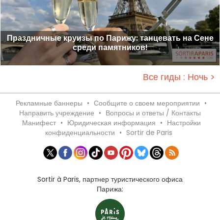
Праздничные круизы по Парижу: танцевать на Сене
среди памятников!
Все гиды : Ночь >
Рекламные баннеры
•
Сообщите о своем мероприятии
•
Направить учреждение
•
Вопросы и ответы / Контакты
Манифест
•
Юридическая информация
•
Настройки
конфиденциальности
•
Sortir de Paris
Sortir à Paris, партнер туристического офиса
Парижа: