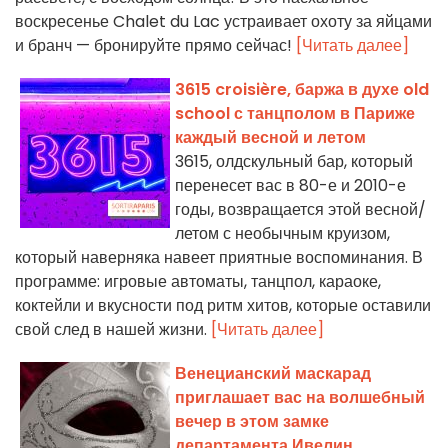
воскресенье Chalet du Lac устраивает охоту за яйцами
и бранч — бронируйте прямо сейчас!
[Читать далее]
3615 croisière, баржа в духе old
school с танцполом в Париже
каждый весной и летом
3615, олдскульный бар, который
перенесет вас в 80-е и 2010-е
годы, возвращается этой весной/
летом с необычным круизом,
который наверняка навеет приятные воспоминания. В
программе: игровые автоматы, танцпол, караоке,
коктейли и вкусности под ритм хитов, которые оставили
свой след в нашей жизни.
[Читать далее]
Венецианский маскарад
приглашает вас на волшебный
вечер в этом замке
департамента Ивелин.