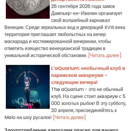
26 сентября 2026 года замок
Дампьер-ен-Ивелин организует
свой волшебный карнавал
Венеции. Среди зеркальных вод и декораций XVIII века
территория приглашает любопытных на вечер
маскарада и костюмированной вечеринки, чтобы
отметить изящество венецианской традиции в
уникальной исторической обстановке.
[Читать далее]
L'aQuarium: необычный клуб в
парижском аквариуме -
следующие вечера!
The aQuarium - это не обычный
клуб. На сцене стоит аквариум с 5
000 золотых рыбок! В эту субботу,
20 апреля, присоединяйтесь к
Melo на шоу русалок!
[Читать далее]
Злоупотребление алкоголем опасно для вашего