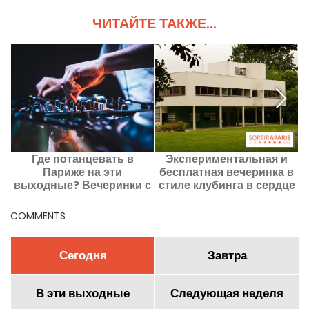
ЧИТАЙТЕ ТАКЖЕ...
Где потанцевать в
Экспериментальная и
Париже на эти
бесплатная вечеринка в
выходные? Вечеринки с
стиле клубинга в сердце
д
6 по 8 августа 2026 года
виллы,
спроектированной Ле
COMMENTS
Корбьё, в пригороде
Парижа.
Сегодня
Завтра
В эти выходные
Следующая неделя