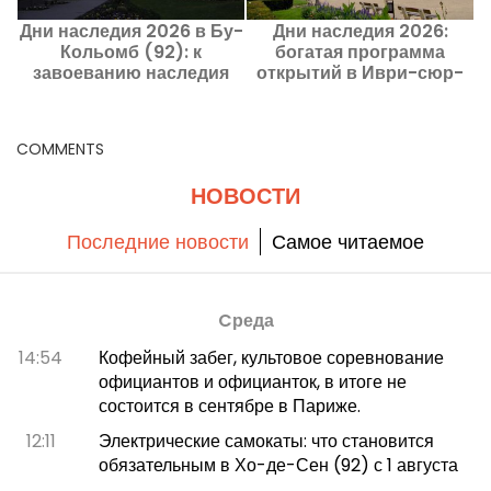
Дни наследия 2026 в Бу-
Дни наследия 2026:
Кольомб (92): к
богатая программа
завоеванию наследия
открытий в Иври-сюр-
п
Хо-де-Сен
Сен (94)
COMMENTS
НОВОСТИ
Последние новости
Самое читаемое
Cреда
14:54
Кофейный забег, культовое соревнование
официантов и официанток, в итоге не
состоится в сентябре в Париже.
12:11
Электрические самокаты: что становится
обязательным в Хо-де-Сен (92) с 1 августа