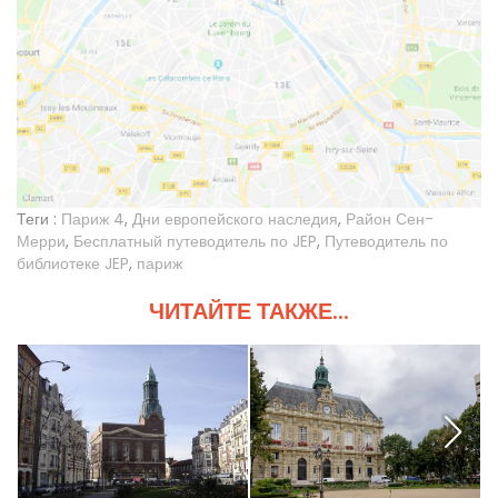
Теги :
Париж 4
,
Дни европейского наследия
,
Район Сен-
Мерри
,
Бесплатный путеводитель по JEP
,
Путеводитель по
библиотеке JEP
,
париж
ЧИТАЙТЕ ТАКЖЕ...