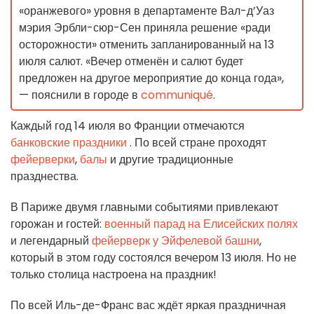
«оранжевого» уровня в департаменте Вал-д’Уаз
мэрия Эрбли-сюр-Сен приняла решение «ради
осторожности» отменить запланированный на 13
июля салют. «Вечер отменён и салют будет
предложен на другое мероприятие до конца года»,
— пояснили в городе в
communiqué
.
Каждый год 14 июля во Франции отмечаются
банковские праздники
. По всей стране проходят
фейерверки
,
балы
и другие традиционные
празднества.
В Париже двумя главными событиями привлекают
горожан и гостей:
военный парад на Елисейских полях
и легендарный
фейерверк у Эйфелевой башни
,
который в этом году состоялся вечером 13 июля. Но не
только столица настроена на праздник!
По всей Иль-де-Франс вас ждёт яркая праздничная