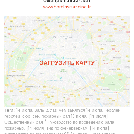
ОФИЦИАЛЬНЫЙ САЙТ
www.herblaysurseine.fr
ЗАГРУЗИТЬ КАРТУ
Теги :
14 июля
,
Валь-д'Уаз
,
Чем заняться 14 июля
,
Герблей
,
герблей-сюр-сен
,
пожарный бал 13 июля
,
[14 июля]
Общественный бал / Руководство по проведению бала
пожарных
,
[14 июля] гид по фейерверкам
,
[14 июля]