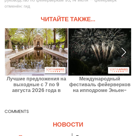
руководство по фейерверкам 95
,
14 июля — фейерверк
отменён: гид
ЧИТАЙТЕ ТАКЖЕ...
Лучшие предложения на
Международный
выходные с 7 по 9
фестиваль фейерверков
августа 2026 года в
на ипподроме Эньен-
Париже и Иль-де-Франс
Суази: программа на
2026 год
COMMENTS
НОВОСТИ