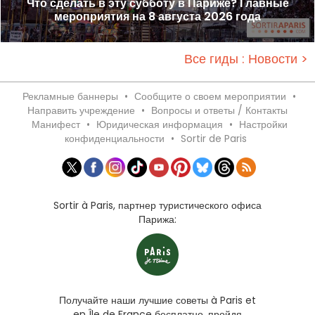
Что сделать в эту субботу в Париже? Главные
мероприятия на 8 августа 2026 года
Все гиды : Новости >
Рекламные баннеры
•
Сообщите о своем мероприятии
•
Направить учреждение
•
Вопросы и ответы / Контакты
Манифест
•
Юридическая информация
•
Настройки
конфиденциальности
•
Sortir de Paris
Sortir à Paris, партнер туристического офиса
Парижа:
Получайте наши лучшие советы à Paris et
en Île de France бесплатно, пройдя