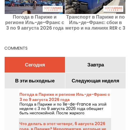
Погода в Париже и
Транспорт в Париже и по
регионе Иль-де-Франс с
Иль-де-Франс: сбои в
3 по 9 августа 2026 года
метро и на линиях RER с 3
р
по 9 августа 2026 года
COMMENTS
Сегодня
Завтра
В эти выходные
Следующая неделя
Погода в Париже и регионе Иль-де-Франс с
3 по 9 августа 2026 года
Погода в Париже и по Île-de-France на этой
неделе с 3 по 9 августа 2026 года обещает
быть неспокойной. После жаркого
понедельника с риском гроз температура
будет постепенно снижаться, а к выходным
Что делать в этот четверг, 6 августа 2026
вернется более жаркая и солнечная погода.
года, в Париже? Мероприятия, которые не