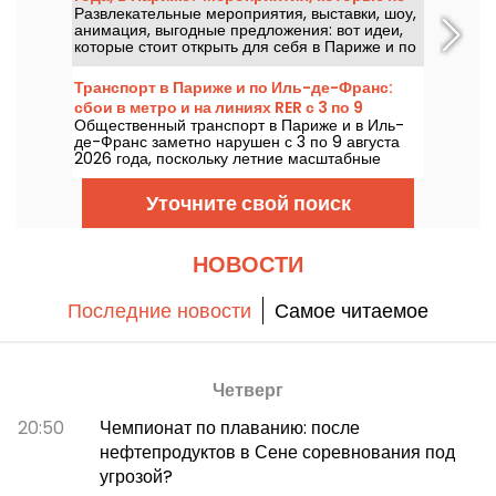
Развлекательные мероприятия, выставки, шоу,
стоит пропускать
анимация, выгодные предложения: вот идеи,
которые стоит открыть для себя в Париже и по
всей Иль-де-Франс в четверг 6 августа 2026
года.
Транспорт в Париже и по Иль-де-Франс:
сбои в метро и на линиях RER с 3 по 9
Общественный транспорт в Париже и в Иль-
августа 2026 года
де-Франс заметно нарушен с 3 по 9 августа
2026 года, поскольку летние масштабные
работы сильно влияют на отдельные линии,
сообщает RATP и SNCF.
Уточните свой поиск
НОВОСТИ
Последние новости
Самое читаемое
Четверг
20:50
Чемпионат по плаванию: после
нефтепродуктов в Сене соревнования под
угрозой?