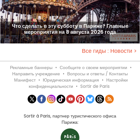
Что сделать в эту субботу в Париже? Главные
мероприятия на 8 августа 2026 года
Все гиды : Новости >
Рекламные баннеры
•
Сообщите о своем мероприятии
•
Направить учреждение
•
Вопросы и ответы / Контакты
Манифест
•
Юридическая информация
•
Настройки
конфиденциальности
•
Sortir de Paris
Sortir à Paris, партнер туристического офиса
Парижа: