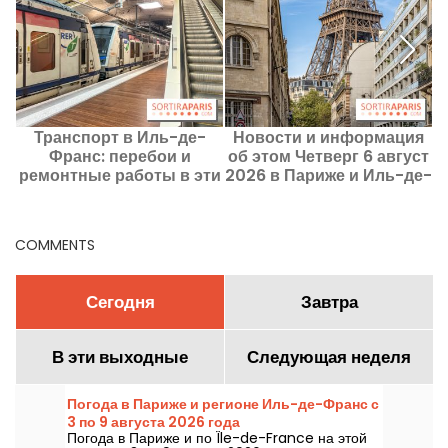
Транспорт в Иль-де-
Новости и информация
Ч
Франс: перебои и
об этом Четверг 6 август
с
ремонтные работы в эти
2026 в Париже и Иль-де-
выходные 8–9 августа
Франсе
2026 года
COMMENTS
Сегодня
Завтра
В эти выходные
Следующая неделя
Погода в Париже и регионе Иль-де-Франс с
3 по 9 августа 2026 года
Погода в Париже и по Île-de-France на этой