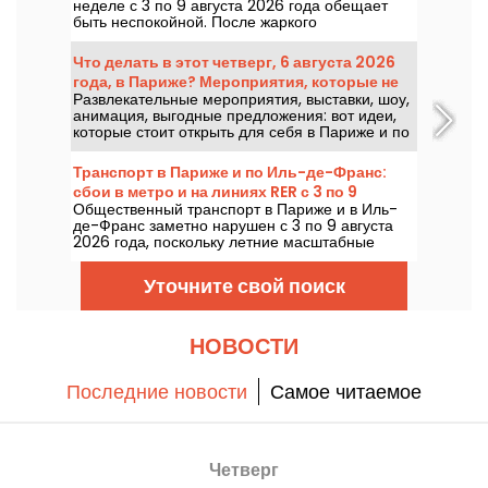
неделе с 3 по 9 августа 2026 года обещает
быть неспокойной. После жаркого
понедельника с риском гроз температура
будет постепенно снижаться, а к выходным
Что делать в этот четверг, 6 августа 2026
вернется более жаркая и солнечная погода.
года, в Париже? Мероприятия, которые не
Развлекательные мероприятия, выставки, шоу,
стоит пропускать
анимация, выгодные предложения: вот идеи,
которые стоит открыть для себя в Париже и по
всей Иль-де-Франс в четверг 6 августа 2026
года.
Транспорт в Париже и по Иль-де-Франс:
сбои в метро и на линиях RER с 3 по 9
Общественный транспорт в Париже и в Иль-
августа 2026 года
де-Франс заметно нарушен с 3 по 9 августа
2026 года, поскольку летние масштабные
работы сильно влияют на отдельные линии,
сообщает RATP и SNCF.
Уточните свой поиск
НОВОСТИ
Последние новости
Самое читаемое
Четверг