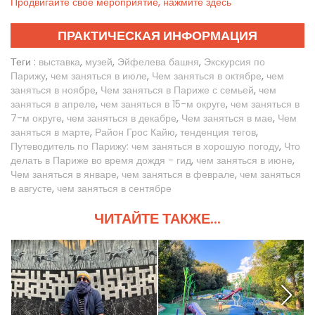
Продвигайте своё мероприятие, нажмите здесь
ПРАКТИЧЕСКАЯ ИНФОРМАЦИЯ
Теги :
выставка
,
музей
,
Эйфелева башня
,
Экскурсия по
Парижу
,
чем заняться в июле
,
Чем заняться в октябре
,
чем
заняться в ноябре
,
Чем заняться в Париже с семьей
,
чем
заняться в апреле
,
чем заняться в 15-м округе
,
чем заняться в
7-м округе
,
чем заняться в декабре
,
Чем заняться в мае
,
Чем
заняться в марте
,
Район Грос Кайю
,
тенденция тегов
,
Путеводитель по Парижу: чем заняться в хорошую погоду
,
Что
делать в Париже во время дождя - гид
,
чем заняться в июне
,
Чем заняться в январе
,
чем заняться в феврале
,
чем заняться
в августе
,
чем заняться в сентябре
ЧИТАЙТЕ ТАКЖЕ...