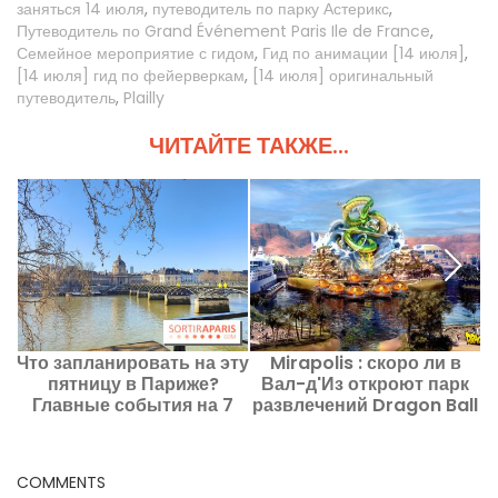
заняться 14 июля
,
путеводитель по парку Астерикс
,
Путеводитель по Grand Événement Paris Ile de France
,
Семейное мероприятие с гидом
,
Гид по анимации [14 июля]
,
[14 июля] гид по фейерверкам
,
[14 июля] оригинальный
путеводитель
,
Plailly
ЧИТАЙТЕ ТАКЖЕ...
Что запланировать на эту
Mirapolis : скоро ли в
Н
пятницу в Париже?
Вал-д'Из откроют парк
2
Главные события на 7
развлечений Dragon Ball
августа 2026 года
?
COMMENTS