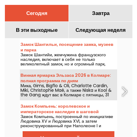
Сегодня
Завтра
В эти выходные
Следующая неделя
Замок Шантильи, посещение замка, музеев
и парка
Замок Шантийи, жемчужина французского
наследия, включает в себя не только
великолепный замок, но и огромный парк,
Музей Конде и Гранд-Экюри, где также
находится Музей шевалье.
Винная ярмарка Эльзаса 2026 в Колмаре:
полная программа по дням
Мика, Gims, Bigflo & Oli, Charlotte Cardin,
Miki, Christophe Maé, а также Niska и Kool &
the Gang ждут вас в Колмаре с пятницы, 31
июля по воскресенье, 9 августа 2026 года в
рамках фестиваля вина Эльзаса 2026 года.
Замок Компьень: королевское и
Ознакомьтесь с полной программой по дням!
императорское наследие в шаговой
Замок Компьень, построенный по инициативе
доступности
Людовика XV и Людовика XVI, а затем
реконструированный при Наполеоне I и
Наполеоне III, - это живая страница
французской истории. Расположенная в