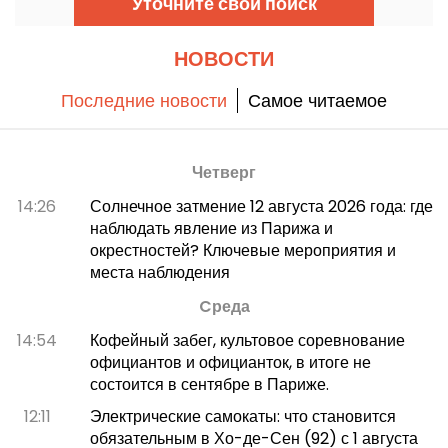
Уточните свой поиск
городе Компьень, в 80 километрах от Парижа,
эта архитектурная жемчужина является одной
из самых важных королевских и императорских
резиденций Франции, наряду с Версалем и
НОВОСТИ
Фонтенбло.
Последние новости
Самое читаемое
Четверг
14:26
Солнечное затмение 12 августа 2026 года: где
наблюдать явление из Парижа и
окрестностей? Ключевые мероприятия и
места наблюдения
Cреда
14:54
Кофейный забег, культовое соревнование
официантов и официанток, в итоге не
состоится в сентябре в Париже.
12:11
Электрические самокаты: что становится
обязательным в Хо-де-Сен (92) с 1 августа