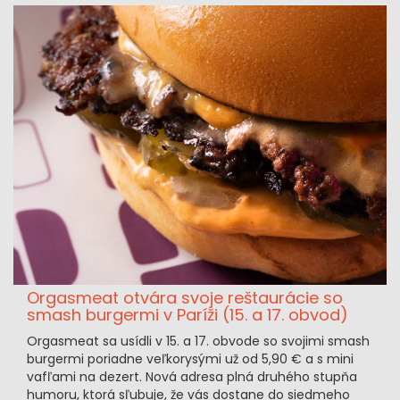
Orgasmeat otvára svoje reštaurácie so
smash burgermi v Paríži (15. a 17. obvod)
Orgasmeat sa usídli v 15. a 17. obvode so svojimi smash
burgermi poriadne veľkorysými už od 5,90 € a s mini
vafľami na dezert. Nová adresa plná druhého stupňa
humoru, ktorá sľubuje, že vás dostane do siedmeho