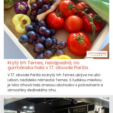
Krytý trh Ternes, nenápadná, no
gurmánska hala v 17. obvode Paríža.
V 17. obvode Paríža sa krytý trh Ternes ukrýva na ulici
Lebon, neďaleko námestia Ternes. S ľudskou mierkou
je táto trhová hala zmesou obchodov s potravinami a
atmosféry dedinského trhu.