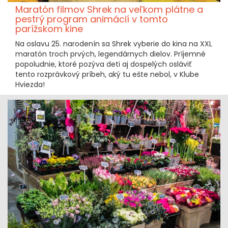
Maratón filmov Shrek na veľkom plátne a
pestrý program animácií v tomto
parížskom kine
Na oslavu 25. narodenín sa Shrek vyberie do kina na XXL
maratón troch prvých, legendárnych dielov. Príjemné
popoludnie, ktoré pozýva deti aj dospelých osláviť
tento rozprávkový príbeh, aký tu ešte nebol, v Klube
Hviezda!