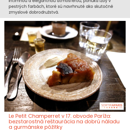
intímnou a elegantnou atmosférou, ponúka izby v
pestrých farbách, ktoré sú navrhnuté ako skutočné
zmyslové dobrodružstvá.
Le Petit Champerret v 17. obvode Paríža:
bezstarostná reštaurácia na dobrú náladu
a gurmánske pôžitky