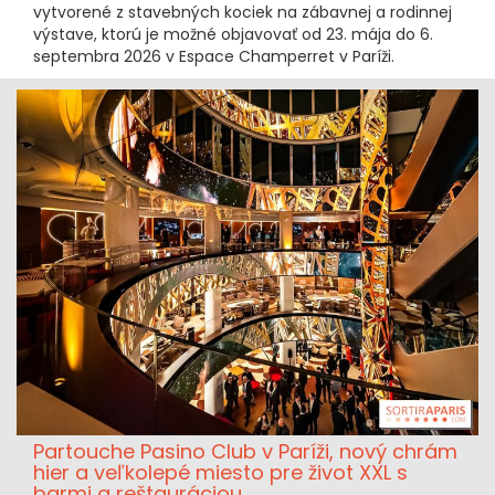
vytvorené z stavebných kociek na zábavnej a rodinnej
výstave, ktorú je možné objavovať od 23. mája do 6.
septembra 2026 v Espace Champerret v Paríži.
Partouche Pasino Club v Paríži, nový chrám
hier a veľkolepé miesto pre život XXL s
barmi a reštauráciou