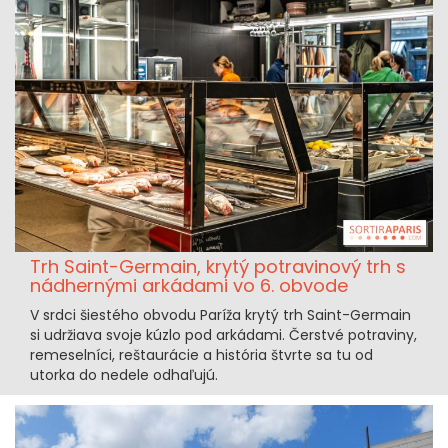
Trh Saint-Germain, krytý potravinový trh s
nádhernými arkádami vo 6. obvode
V srdci šiestého obvodu Paríža krytý trh Saint-Germain
si udržiava svoje kúzlo pod arkádami. Čerstvé potraviny,
remeselníci, reštaurácie a história štvrte sa tu od
utorka do nedele odhaľujú.