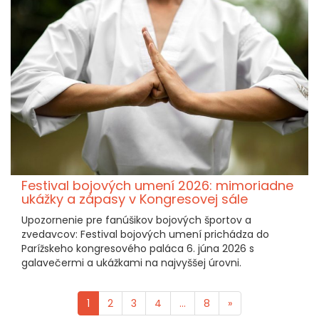
Festival bojových umení 2026: mimoriadne
ukážky a zápasy v Kongresovej sále
Upozornenie pre fanúšikov bojových športov a
zvedavcov: Festival bojových umení prichádza do
Parížskeho kongresového paláca 6. júna 2026 s
galavečermi a ukážkami na najvyššej úrovni.
1
2
3
4
...
8
»