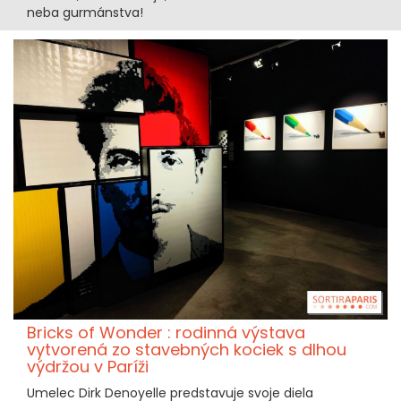
neba gurmánstva!
Bricks of Wonder : rodinná výstava
vytvorená zo stavebných kociek s dlhou
výdržou v Paríži
Umelec Dirk Denoyelle predstavuje svoje diela