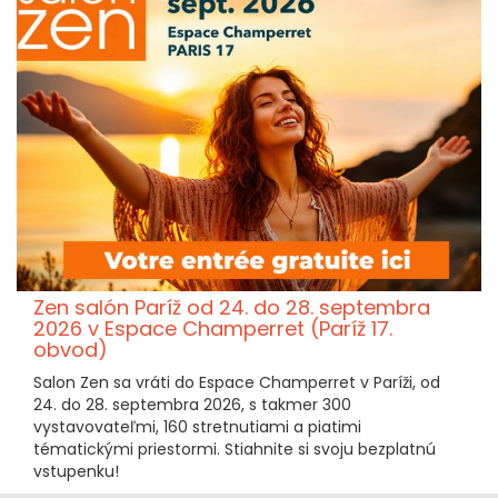
Zen salón Paríž od 24. do 28. septembra
2026 v Espace Champerret (Paríž 17.
obvod)
Salon Zen sa vráti do Espace Champerret v Paríži, od
24. do 28. septembra 2026, s takmer 300
vystavovateľmi, 160 stretnutiami a piatimi
tématickými priestormi. Stiahnite si svoju bezplatnú
vstupenku!