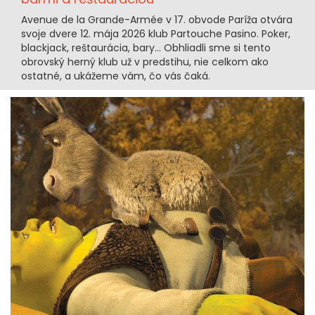
Avenue de la Grande-Armée v 17. obvode Paríža otvára
svoje dvere 12. mája 2026 klub Partouche Pasino. Poker,
blackjack, reštaurácia, bary... Obhliadli sme si tento
obrovský herný klub už v predstihu, nie celkom ako
ostatné, a ukážeme vám, čo vás čaká.