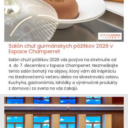
Salón chut gurmánskych pôžitkov 2026 v
Espace Champerret
Salón chutí pôžitkov 2026 vás pozýva na stretnutie od
4. do 7. decembra v Espace Champerret. Nezmeškajte
tento salón bohatý na objavy, ktorý vám dá inšpiráciu
na štedrovečernú večeru alebo na silvestrovskú oslavu.
Kuchyňa, gastronómia, lahôdky a výnimočné produkty
z domova i zo sveta na vás čakajú.