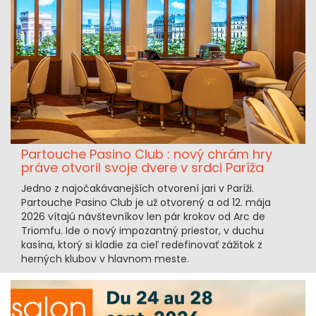
Partouche Pasino Club : nový chrám hry
práve otvoril svoje dvere v srdci Paríža
Jedno z najočakávanejších otvorení jari v Paríži.
Partouche Pasino Club je už otvorený a od 12. mája
2026 vítajú návštevníkov len pár krokov od Arc de
Triomfu. Ide o nový impozantný priestor, v duchu
kasína, ktorý si kladie za cieľ redefinovať zážitok z
herných klubov v hlavnom meste.