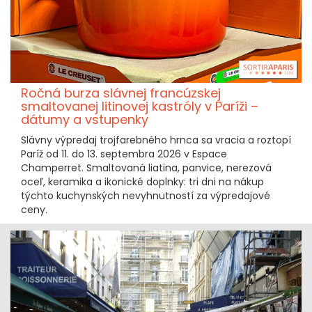
Ročná burza slávnej francúzskej
smaltovanej litinovej kastróly v Paríži –
dátumy a vstupenky
Slávny výpredaj trojfarebného hrnca sa vracia a roztopí
Paríž od 11. do 13. septembra 2026 v Espace
Champerret. Smaltovaná liatina, panvice, nerezová
oceľ, keramika a ikonické doplnky: tri dni na nákup
týchto kuchynských nevyhnutností za výpredajové
ceny.