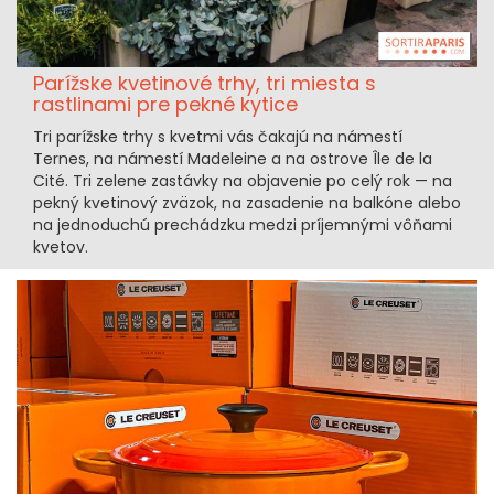
Parížske kvetinové trhy, tri miesta s
rastlinami pre pekné kytice
Tri parížske trhy s kvetmi vás čakajú na námestí
Ternes, na námestí Madeleine a na ostrove Île de la
Cité. Tri zelene zastávky na objavenie po celý rok — na
pekný kvetinový zväzok, na zasadenie na balkóne alebo
na jednoduchú prechádzku medzi príjemnými vôňami
kvetov.