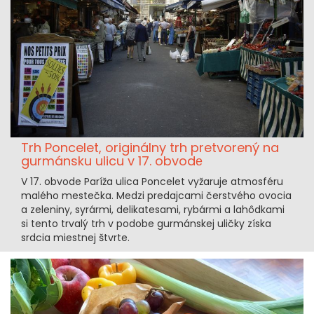
Trh Poncelet, originálny trh pretvorený na
gurmánsku ulicu v 17. obvodе
V 17. obvode Paríža ulica Poncelet vyžaruje atmosféru
malého mestečka. Medzi predajcami čerstvého ovocia
a zeleniny, syrármi, delikatesami, rybármi a lahôdkami
si tento trvalý trh v podobe gurmánskej uličky získa
srdcia miestnej štvrte.