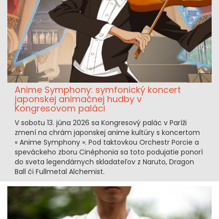
Anime Symphony: symfonický koncert
japonskej animačnej hudby v
Kongresovom paláci
V sobotu 13. júna 2026 sa Kongresový palác v Paríži
zmení na chrám japonskej anime kultúry s koncertom
« Anime Symphony ». Pod taktovkou Orchestr Porcie a
speváckeho zboru Cinéphonia sa toto podujatie ponorí
do sveta legendárnych skladateľov z Naruto, Dragon
Ball či Fullmetal Alchemist.