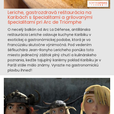
Leriche, gastrozdravá reštaurácia na
Karibách s špecialitami a grilovanými
špecialitami pri Arc de Triomphe
O necelý balkón od Arc La Défense, antillánska
reštaurácia Leriche oslavuje kuchyne Karibiku v
exotickej a gastronómickej podobe, ktorá je vo
Francúzsku skutočne výnimočná. Pod vedením
šéfkuchára Jean-Ronyho Lericheho ponúka toto
miesto jedinečný zážitok plný chutí a kulinárskeho
poznania, keďže tajuplný kariérny poklad Karibiku je v
Paríži stále málo známy. Vyrazte na gastronomickú
plavbu ihneď!