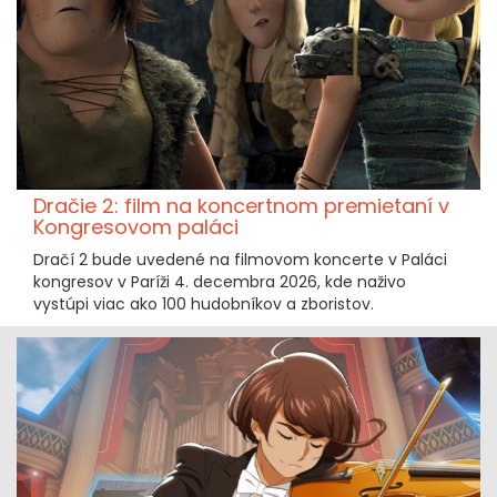
Dračie 2: film na koncertnom premietaní v
Kongresovom paláci
Dračí 2 bude uvedené na filmovom koncerte v Paláci
kongresov v Paríži 4. decembra 2026, kde naživo
vystúpi viac ako 100 hudobníkov a zboristov.