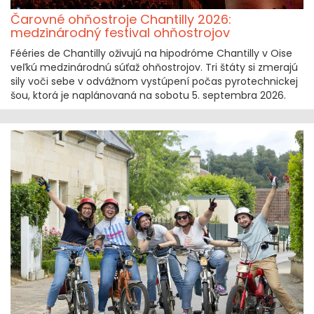
Čarovné ohňostroje Chantilly 2026:
medzinárodný festival ohňostrojov
Fééries de Chantilly oživujú na hipodróme Chantilly v Oise
veľkú medzinárodnú súťaž ohňostrojov. Tri štáty si zmerajú
sily voči sebe v odvážnom vystúpení počas pyrotechnickej
šou, ktorá je naplánovaná na sobotu 5. septembra 2026.