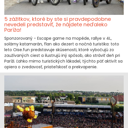
5 zážitkov, ktoré by ste si pravdepodobne
nevedeli predstaviť, že nájdete neďaleko
Paríža!
Sponzorovaný - Escape game na mopéde, rallye v 4L,
solárny katamarán, flan ako dezert a nočná turistika: toto
leto Oise.fun predstavuje skúsenosti, ktoré vybočujú zo
zaužívaných ciest a ilustrujú iný spôsob, ako stráviť deň pri
Paríži. Ľahko mimo turistických lákadel, týchto päť aktivít sa
opiera o zvedavosť, priateľskosť a prekvapenie.