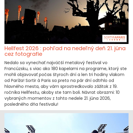
Hellfest 2026 : pohľad na nedeľný deň 21. júna
cez fotografie
Nedalo sa vynechať najväčší metalový festival vo
Francúzsku, s viac ako 180 kapelami na programe, ktorý ste
mohli objavovať počas štyroch dní a len tri hodiny vlakom
od Paríža! Sortir à Paris sa preto na pár dní odtrhlo od
hlavného mesta, aby vám sprostredkovalo zážitok z 19.
ročníka Hellfestu, akoby ste tam boli. Návrat obrazmi: 10
vybraných momentov z tohto nedele 21. júna 2026,
posledného dňa festivalu!