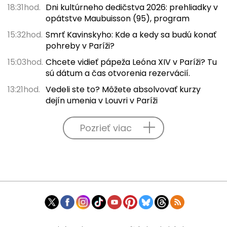
18:31hod.
Dni kultúrneho dedičstva 2026: prehliadky v
opátstve Maubuisson (95), program
15:32hod.
Smrť Kavinskyho: Kde a kedy sa budú konať
pohreby v Paríži?
15:03hod.
Chcete vidieť pápeža Leóna XIV v Paríži? Tu
sú dátum a čas otvorenia rezervácií.
13:21hod.
Vedeli ste to? Môžete absolvovať kurzy
dejín umenia v Louvri v Paríži
Pozrieť viac