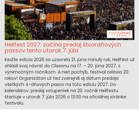
Hellfest 2027: začína predaj štvordňových
passov tento utorok 7. júla
Keďže edícia 2026 sa uzavrela 21. júna minulý rok, Hellfest už
ohlásil svoj návrat do Clissonu na 17. – 20. júna 2027, s
výnimočným ročníkom. A niet pochýb, festival oslávia 20
rokov! Organizátori už tiež zverejnili aj dátum predaja
všetkých 4-dňových pasov na túto edíciu 2027. Do
kalendárov: predaj vstupeniek na 20. ročník Hellfestu
štartuje v utorok 7. júla 2026 o 13:00 na oficiálnej stránke
festivalu.