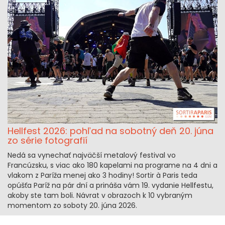
Hellfest 2026: pohľad na sobotný deň 20. júna
zo série fotografií
Nedá sa vynechať najväčší metalový festival vo
Francúzsku, s viac ako 180 kapelami na programe na 4 dni a
vlakom z Paríža menej ako 3 hodiny! Sortir à Paris teda
opúšťa Paríž na pár dní a prináša vám 19. vydanie Hellfestu,
akoby ste tam boli. Návrat v obrazoch k 10 vybraným
momentom zo soboty 20. júna 2026.