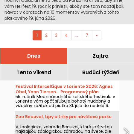
hodiny! Odlúčiame sa teda od Paríža na chvíľu, aby sme
vám Hellfest 19. ročník priniesli, akoby ste tam naozaj boli.
Návrat v obrazoch na 10 momentov vybraných z tohto
piatkového 19. júna 2026.
1
2
3
4
...
7
»
Dnes
Zajtra
Tento víkend
Budúci týždeň
Festival Interceltique v Loriente 2026: Agnes
Obel, Yann Tiersen... Programový plán
55. ročník Medzinárodného keltského festivalu v
Loriente vám opäť sľubuje bohatý hudobný a
vizuálny zážitok od piatka 31. júla do nedele 9.
augusta 2026. Tešiť sa môžete na výnimočný
príchod dánskej Agnes Obel, legendárneho
Zoo Beauval, tipy a triky pre návštevu parku
Yanna Tiersena, skupiny Eluveitie, Percevala či
Cécile Corbel!
V zoologickej záhrade Beauval, ktorá je štvrtou
najkrajšou zoologickou záhradou na svete, žije