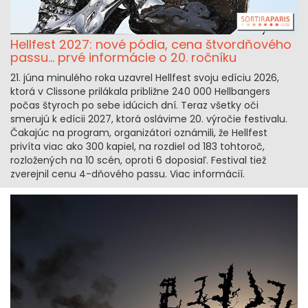
Hellfest 2027: nové pódia, cena štvordňového
passu... prvé informácie o 20. ročníku
21. júna minulého roka uzavrel Hellfest svoju edíciu 2026,
ktorá v Clissone prilákala približne 240 000 Hellbangers
počas štyroch po sebe idúcich dní. Teraz všetky oči
smerujú k edícii 2027, ktorá oslávime 20. výročie festivalu.
Čakajúc na program, organizátori oznámili, že Hellfest
privíta viac ako 300 kapiel, na rozdiel od 183 tohtoroč,
rozložených na 10 scén, oproti 6 doposiaľ. Festival tiež
zverejnil cenu 4-dňového passu. Viac informácií.