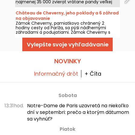
najmenej 35 000 zvierat vrátane pandy veľkej
(jedinej vo Francúzsku). Aby ste návštevu počas
1 alebo 2 dní využili čo najlepšie, pripravili sme pre
Château de Cheverny, jeho poklady a 6 záhrad
vás niekoľko tipov, ktoré vám pomôžu vyhnúť sa
na objavovanie
strate času a únave.
Zámok Cheverny, pamiatkovo chránený 2
hodiny cesty od Paríža, sa pýši nádhernými
záhradami a podujatiami. Zámok Cheverny s
rozlohou takmer 100 hektárov je ideálnym
miestom na nadýchanie sa čerstvého vzduchu
Vylepšte svoje vyhľadávanie
počas víkendov a sviatkov: nielenže je domovom
slávneho Tintinovho zámku, ale môže sa
pochváliť aj krásnymi tematickými záhradami,
veľkým lesoparkom a nádherne zariadenými
NOVINKY
izbami.
Informačný drôt
+ Číta
Sobota
13:31hod.
Notre-Dame de Paris uzavretá na niekoľko
dní v septembri: prečo a ktorým dátumom
sa vyhnúť?
Piatok