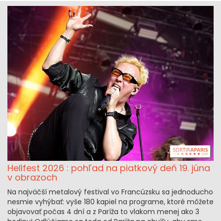
Hellfest 2026 : pohľad na piatkový deň 19. júna
v obrazoch
Na najväčší metalový festival vo Francúzsku sa jednoducho
nesmie vyhýbať: vyše 180 kapiel na programe, ktoré môžete
objavovať počas 4 dní a z Paríža to vlakom menej ako 3