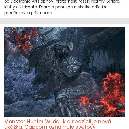
od Electronic Arts obnoví hrateľnosť, rozšíri režimy Kariéra,
Kluby a Ultimate Team a ponúkne niekoľko edícií s
predčasným prístupom.
Monster Hunter Wilds : k dispozícii je nová
ukážka, Capcom oznamuje svetový