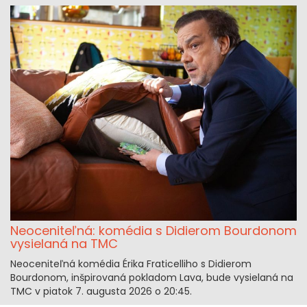
Neoceniteľná: komédia s Didierom Bourdonom
vysielaná na TMC
Neoceniteľná komédia Érika Fraticelliho s Didierom
Bourdonom, inšpirovaná pokladom Lava, bude vysielaná na
TMC v piatok 7. augusta 2026 o 20:45.