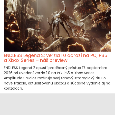
ENDLESS Legend 2: verzia 1.0 dorazí na PC, PS5
a Xbox Series – náš preview
ENDLESS Legend 2 opustí predčasný prístup 17. septembra
2026 pri uvedení verzie 1.0 na PC, PS5 a Xbox Series.
Amplitude Studios rozširuje svoj ťahový strategický titul o
nové frakcie, aktualizovanú ukážku a súčasné vydanie aj na
konzolách.