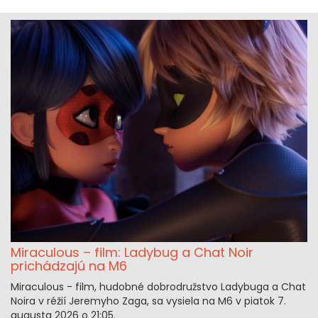
Miraculous – film: Ladybug a Chat Noir
prichádzajú na M6
Miraculous - film, hudobné dobrodružstvo Ladybuga a Chat
Noira v réžií Jeremyho Zaga, sa vysiela na M6 v piatok 7.
augusta 2026 o 21:05.