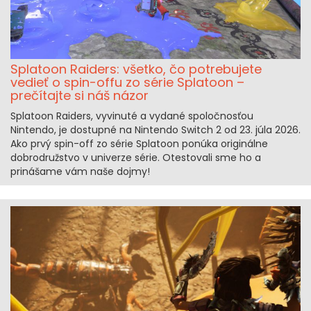
Splatoon Raiders: všetko, čo potrebujete
vedieť o spin-offu zo série Splatoon –
prečítajte si náš názor
Splatoon Raiders, vyvinuté a vydané spoločnosťou
Nintendo, je dostupné na Nintendo Switch 2 od 23. júla 2026.
Ako prvý spin-off zo série Splatoon ponúka originálne
dobrodružstvo v univerze série. Otestovali sme ho a
prinášame vám naše dojmy!