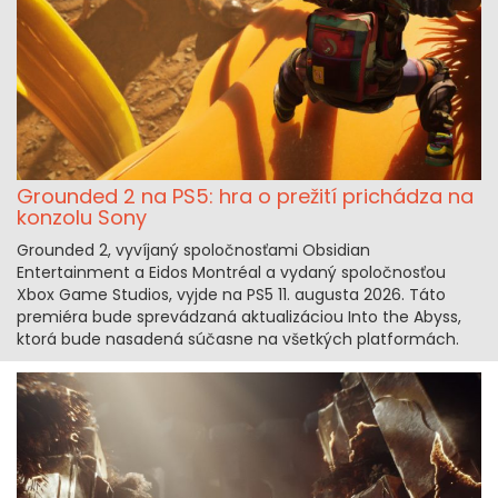
Grounded 2 na PS5: hra o prežití prichádza na
konzolu Sony
Grounded 2, vyvíjaný spoločnosťami Obsidian
Entertainment a Eidos Montréal a vydaný spoločnosťou
Xbox Game Studios, vyjde na PS5 11. augusta 2026. Táto
premiéra bude sprevádzaná aktualizáciou Into the Abyss,
ktorá bude nasadená súčasne na všetkých platformách.