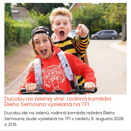
Ducobu na zelenej vlne: rodinná komédia
Élieho Semouna vysielaná na TF1
Ducobu ide na zelenú, rodinná komédia režiséra Élieho
Semouna, bude vysielaná na TF1 v nedeľu 9. augusta 2026
o 21:10.