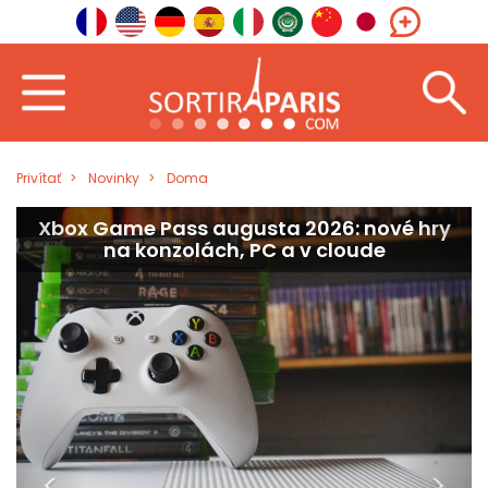
Privítať
Novinky
Doma
Metal Gear Solid: Master Collection Vol. 2
odhaľuje trailer pred samotným vydaním
<
>