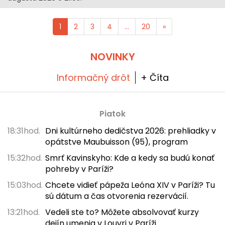
1
2
3
4
...
20
»
NOVINKY
Informačný drôt
+ Číta
Piatok
18:31hod.
Dni kultúrneho dedičstva 2026: prehliadky v
opátstve Maubuisson (95), program
15:32hod.
Smrť Kavinskyho: Kde a kedy sa budú konať
pohreby v Paríži?
15:03hod.
Chcete vidieť pápeža Leóna XIV v Paríži? Tu
sú dátum a čas otvorenia rezervácií.
13:21hod.
Vedeli ste to? Môžete absolvovať kurzy
dejín umenia v Louvri v Paríži