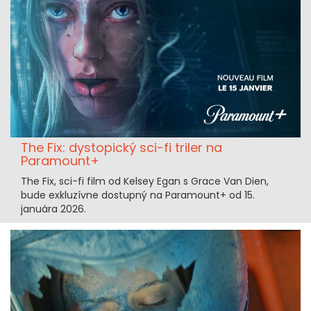
The Fix: dystopický sci-fi triler na
Paramount+
The Fix, sci-fi film od Kelsey Egan s Grace Van Dien,
bude exkluzívne dostupný na Paramount+ od 15.
januára 2026.