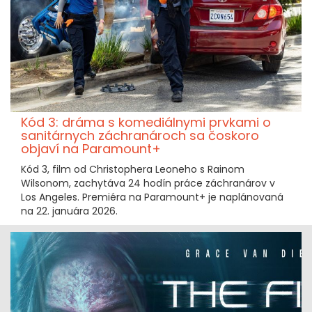
Kód 3: dráma s komediálnymi prvkami o
sanitárnych záchranároch sa čoskoro
objaví na Paramount+
Kód 3, film od Christophera Leoneho s Rainom
Wilsonom, zachytáva 24 hodín práce záchranárov v
Los Angeles. Premiéra na Paramount+ je naplánovaná
na 22. januára 2026.