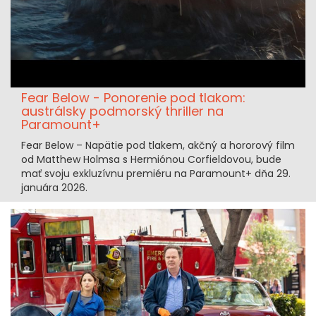
Fear Below - Ponorenie pod tlakom:
austrálsky podmorský thriller na
Paramount+
Fear Below – Napätie pod tlakem, akčný a hororový film
od Matthew Holmsa s Hermiónou Corfieldovou, bude
mať svoju exkluzívnu premiéru na Paramount+ dňa 29.
januára 2026.