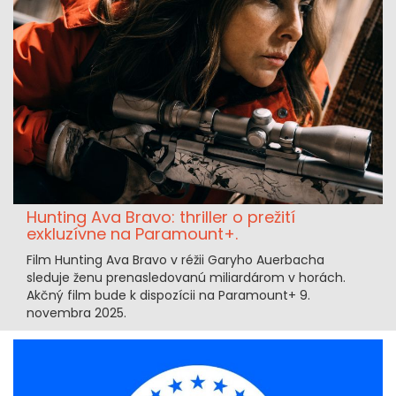
Hunting Ava Bravo: thriller o prežití
exkluzívne na Paramount+.
Film Hunting Ava Bravo v réžii Garyho Auerbacha
sleduje ženu prenasledovanú miliardárom v horách.
Akčný film bude k dispozícii na Paramount+ 9.
novembra 2025.