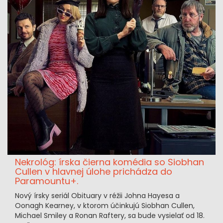
Nekrológ: írska čierna komédia so Siobhan
Cullen v hlavnej úlohe prichádza do
Paramountu+.
Nový írsky seriál Obituary v réžii Johna Hayesa a
Oonagh Kearney, v ktorom účinkujú Siobhan Cullen,
Michael Smiley a Ronan Raftery, sa bude vysielať od 18.