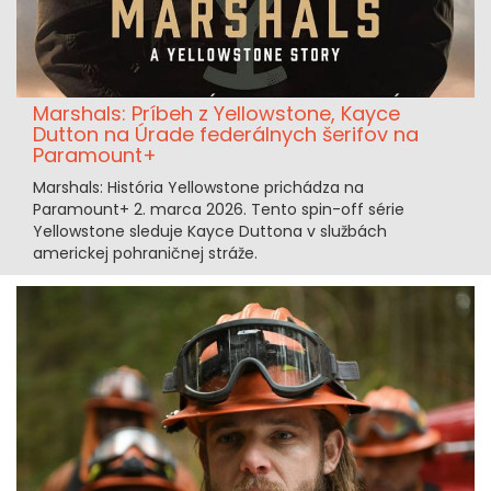
Marshals: Príbeh z Yellowstone, Kayce
Dutton na Úrade federálnych šerifov na
Paramount+
Marshals: História Yellowstone prichádza na
Paramount+ 2. marca 2026. Tento spin-off série
Yellowstone sleduje Kayce Duttona v službách
americkej pohraničnej stráže.