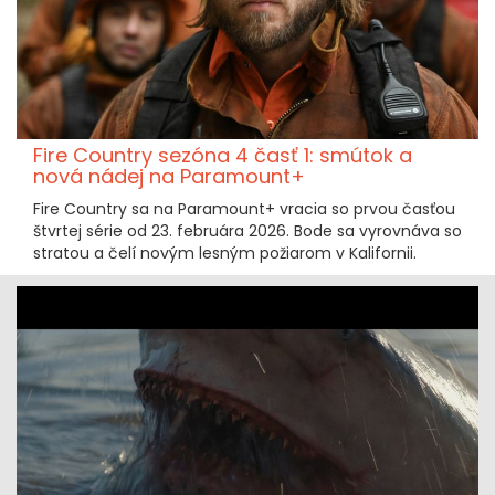
Fire Country sezóna 4 časť 1: smútok a
nová nádej na Paramount+
Fire Country sa na Paramount+ vracia so prvou časťou
štvrtej série od 23. februára 2026. Bode sa vyrovnáva so
stratou a čelí novým lesným požiarom v Kalifornii.