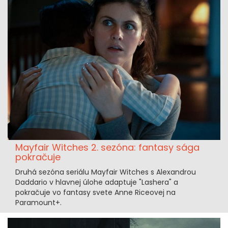
Mayfair Witches 2. sezóna: fantasy sága
pokračuje
Druhá sezóna seriálu Mayfair Witches s Alexandrou
Daddario v hlavnej úlohe adaptuje "Lashera" a
pokračuje vo fantasy svete Anne Riceovej na
Paramount+.