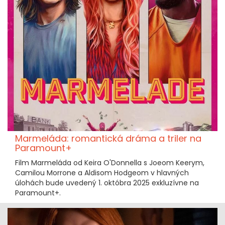
Marmeláda: romantická dráma a triler na
Paramount+
Film Marmeláda od Keira O'Donnella s Joeom Keerym,
Camilou Morrone a Aldisom Hodgeom v hlavných
úlohách bude uvedený 1. októbra 2025 exkluzívne na
Paramount+.