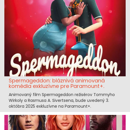
Spermageddon: bláznivá animovaná
komédia exkluzívne pre Paramount+.
Animovaný film Spermageddon režisérov Tommyho
Wirkoly a Rasmusa A. Sivertsena, bude uvedený 3.
októbra 2025 exkluzívne na Paramount+.