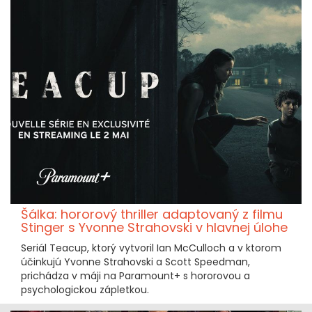
Šálka: hororový thriller adaptovaný z filmu
Stinger s Yvonne Strahovski v hlavnej úlohe
Seriál Teacup, ktorý vytvoril Ian McCulloch a v ktorom
účinkujú Yvonne Strahovski a Scott Speedman,
prichádza v máji na Paramount+ s hororovou a
psychologickou zápletkou.