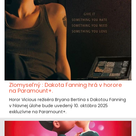
Zlomyseľný : Dakota Fanning hrá v horore
na Paramount+.
Horor Vicious režiséra Bryana Bertina s Dakotou Fanning
v hlavnej úlohe bude uvedený 10. októbra 2025
exkluzívne na Paramount+.