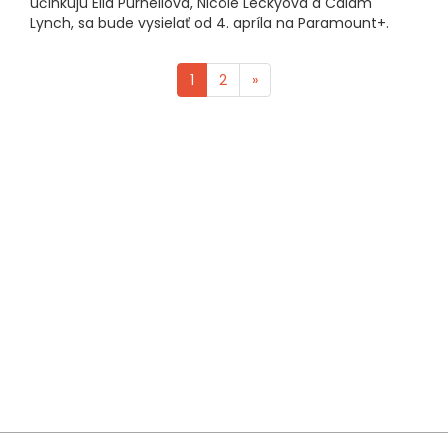
účinkujú Ella Purnellová, Nicôle Leckyová a Calam
Lynch, sa bude vysielať od 4. apríla na Paramount+.
1
2
»