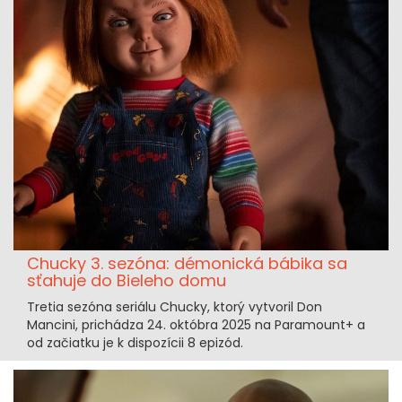
Chucky 3. sezóna: démonická bábika sa
sťahuje do Bieleho domu
Tretia sezóna seriálu Chucky, ktorý vytvoril Don
Mancini, prichádza 24. októbra 2025 na Paramount+ a
od začiatku je k dispozícii 8 epizód.