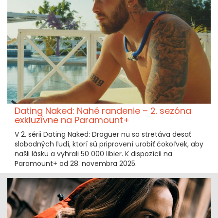
Dating Naked: Nahé randenie – 2. sezóna
exkluzívne na Paramount+
V 2. sérii Dating Naked: Draguer nu sa stretáva desať
slobodných ľudí, ktorí sú pripravení urobiť čokoľvek, aby
našli lásku a vyhrali 50 000 libier. K dispozícii na
Paramount+ od 28. novembra 2025.