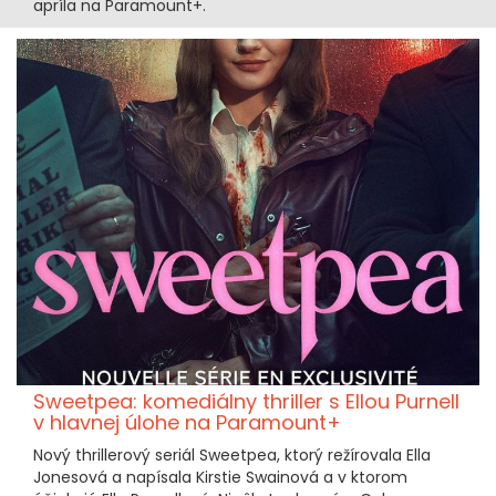
apríla na Paramount+.
Sweetpea: komediálny thriller s Ellou Purnell
v hlavnej úlohe na Paramount+
Nový thrillerový seriál Sweetpea, ktorý režírovala Ella
Jonesová a napísala Kirstie Swainová a v ktorom