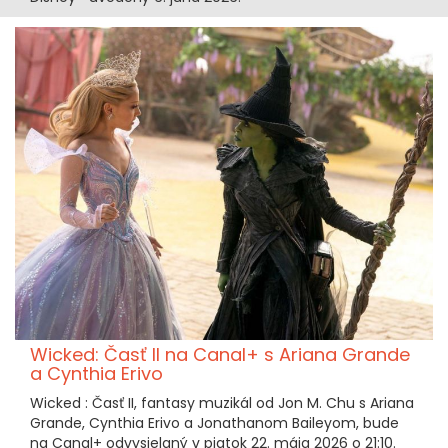
Wicked: Časť II na Canal+ s Ariana Grande
a Cynthia Erivo
Wicked : Časť II, fantasy muzikál od Jon M. Chu s Ariana
Grande, Cynthia Erivo a Jonathanom Baileyom, bude
na Canal+ odvysielaný v piatok 22. mája 2026 o 21:10.