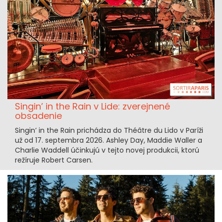
Singin’ in the Rain v Lide: zverejnené
obsadenie
Singin’ in the Rain prichádza do Théâtre du Lido v Paríži
už od 17. septembra 2026. Ashley Day, Maddie Waller a
Charlie Waddell účinkujú v tejto novej produkcii, ktorú
režíruje Robert Carsen.