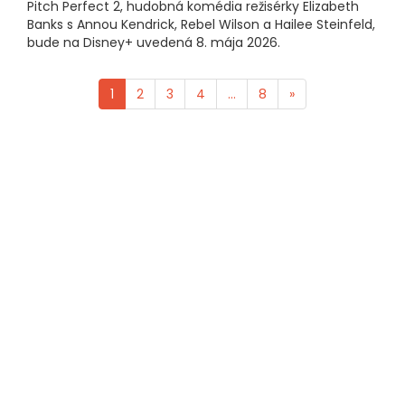
Pitch Perfect 2, hudobná komédia režisérky Elizabeth
Banks s Annou Kendrick, Rebel Wilson a Hailee Steinfeld,
bude na Disney+ uvedená 8. mája 2026.
1
2
3
4
...
8
»