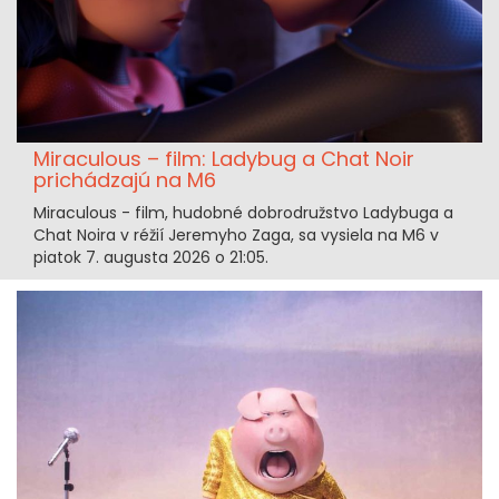
Miraculous – film: Ladybug a Chat Noir
prichádzajú na M6
Miraculous - film, hudobné dobrodružstvo Ladybuga a
Chat Noira v réžií Jeremyho Zaga, sa vysiela na M6 v
piatok 7. augusta 2026 o 21:05.