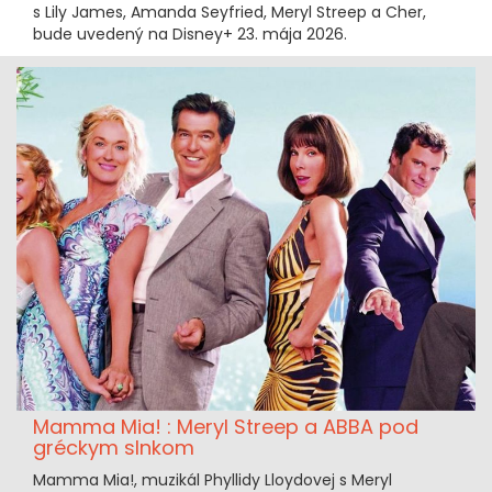
s Lily James, Amanda Seyfried, Meryl Streep a Cher,
bude uvedený na Disney+ 23. mája 2026.
Mamma Mia! : Meryl Streep a ABBA pod
gréckym slnkom
Mamma Mia!, muzikál Phyllidy Lloydovej s Meryl