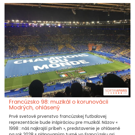
Francúzsko 98: muzikál o korunovácii
Modrých, ohlásený
Prvé svetové prvenstvo francúzskej futbalovej
reprezentácie bude inšpiráciou pre muzikál. Názov «
1998 : náš najkrajší príbeh », predstavenie je ohlásené
na rok 2028 s plánovaným turné vo Francúzsku pri