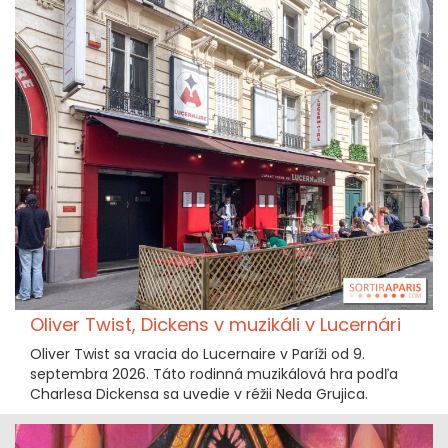
Oliver Twist, Dickens v muzikáli v Lucernári
Oliver Twist sa vracia do Lucernaire v Paríži od 9.
septembra 2026. Táto rodinná muzikálová hra podľa
Charlesa Dickensa sa uvedie v réžii Neda Grujica.