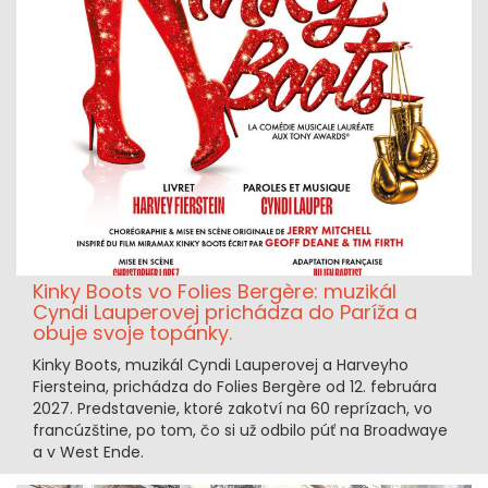
Kinky Boots vo Folies Bergère: muzikál
Cyndi Lauperovej prichádza do Paríža a
obuje svoje topánky.
Kinky Boots, muzikál Cyndi Lauperovej a Harveyho
Fiersteina, prichádza do Folies Bergère od 12. februára
2027. Predstavenie, ktoré zakotví na 60 reprízach, vo
francúzštine, po tom, čo si už odbilo púť na Broadwaye
a v West Ende.