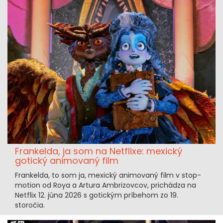
Frankelda, ja som na Netflixe: mexický
gotický animovaný film
Frankelda, to som ja, mexický animovaný film v stop-
motion od Roya a Artura Ambrizovcov, prichádza na
Netflix 12. júna 2026 s gotickým príbehom zo 19.
storočia.