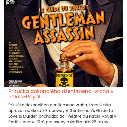
Príručka dokonalého džentlmena-vraha v
Palais-Royal
Príručka dokonalého gentlemana vraha, francúzska
úprava muzikálu z Broadway A Gentleman’s Guide to
Love & Murder, prichádza do Théâtre du Palais-Royal v
Paríži s cenou 10 € pre osoby mladšie ako 26 rokov.