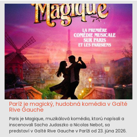
Paríž je magický, hudobná komédia v Gaîté
Rive Gauche
Paris je Magique, muzikálová komédia, ktorú napísali a
inscenovali Sacha Judaszko a Nicolas Nebot, sa
predstaví v Gaîté Rive Gauche v Paríži od 23. júna 2026.