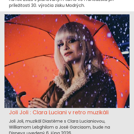
príležitosti 30. výročia zisku Modrých.
Joli Joli : Clara Luciani v retro muzikáli
Joli Joli, muzikál Diastème s Clara Lucianiovou,
Williamom Lebghilom a José Garciaom, bude na
Disney+ uvedený 6. júna 2026.