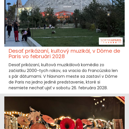
Desať prikázaní, kultový muzikál, v Dôme de
Paris vo februári 2028
Desať prikázaní, kultová muzikálová komédia zo
začiatku 2000-tych rokov, sa vracia do Francúzska len
s pár dátumami. V hlavnom meste sa zastaví v Dôme
de Paris na jedno jediné predstavenie, ktoré si
nesmiete nechať ujsť v sobotu 26. februára 2028.