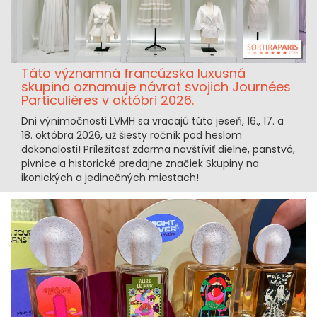
Táto významná francúzska luxusná
skupina oznamuje návrat svojich Journées
Particulières v októbri 2026.
Dni výnimočnosti LVMH sa vracajú túto jeseň, 16., 17. a
18. októbra 2026, už šiesty ročník pod heslom
dokonalosti! Príležitosť zdarma navštíviť dielne, panstvá,
pivnice a historické predajne značiek Skupiny na
ikonických a jedinečných miestach!