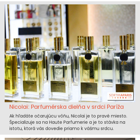
Nicolaï: Parfumérska dielňa v srdci Paríža
Ak hľadáte očarujúcu vôňu, Nicolaï je to pravé miesto.
Špecializuje sa na Haute Parfumerie a je to stávka na
istotu, ktorá vás dovedie priamo k vášmu srdcu.