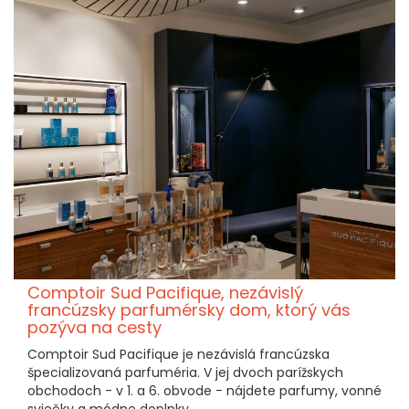
Comptoir Sud Pacifique, nezávislý
francúzsky parfumérsky dom, ktorý vás
pozýva na cesty
Comptoir Sud Pacifique je nezávislá francúzska
špecializovaná parfuméria. V jej dvoch parížskych
obchodoch - v 1. a 6. obvode - nájdete parfumy, vonné