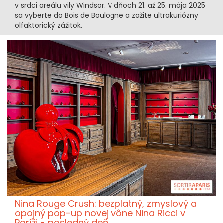
v srdci areálu vily Windsor. V dňoch 21. až 25. mája 2025
sa vyberte do Bois de Boulogne a zažite ultrakuriózny
olfaktorický zážitok.
Nina Rouge Crush: bezplatný, zmyslový a
opojný pop-up novej vône Nina Ricci v
Paríži - posledný deň