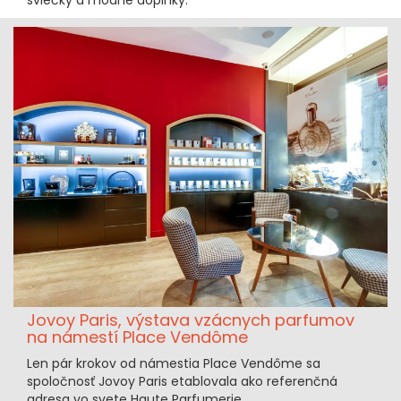
sviečky a módne doplnky.
Jovoy Paris, výstava vzácnych parfumov
na námestí Place Vendôme
Len pár krokov od námestia Place Vendôme sa
spoločnosť Jovoy Paris etablovala ako referenčná
adresa vo svete Haute Parfumerie.