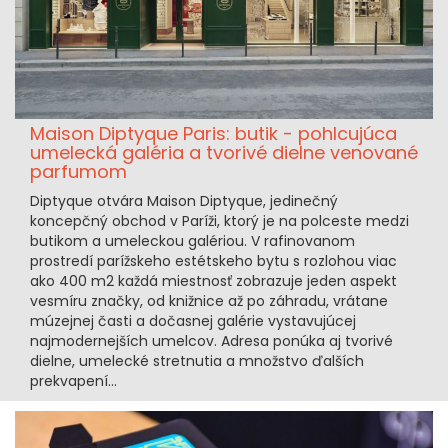
Maison Diptyque Paris: butik - pohlcujúca
umelecká galéria a tvorivé dielne venované
parfumom
Diptyque otvára Maison Diptyque, jedinečný
koncepčný obchod v Paríži, ktorý je na polceste medzi
butikom a umeleckou galériou. V rafinovanom
prostredí parížskeho estétskeho bytu s rozlohou viac
ako 400 m2 každá miestnosť zobrazuje jeden aspekt
vesmíru značky, od knižnice až po záhradu, vrátane
múzejnej časti a dočasnej galérie vystavujúcej
najmodernejších umelcov. Adresa ponúka aj tvorivé
dielne, umelecké stretnutia a množstvo ďalších
prekvapení...