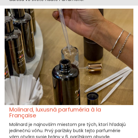
Molinard, luxusná parfuméria à la
Française
Molinard je najnovším miestom pre tých, ktorí hľadajú
jedinečnú vôňu. Prvý parížsky butik tejto parfumérie
vám otvára svoje brány v 6. parížskom obvode.