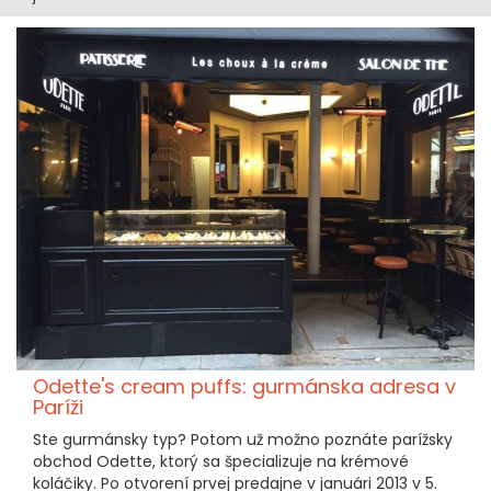
Odette's cream puffs: gurmánska adresa v
Paríži
Ste gurmánsky typ? Potom už možno poznáte parížsky
obchod Odette, ktorý sa špecializuje na krémové
koláčiky. Po otvorení prvej predajne v januári 2013 v 5.