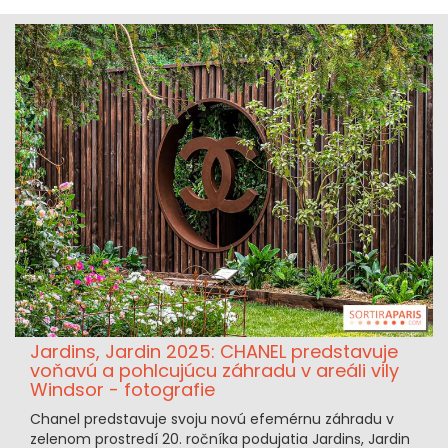
Jardins, Jardin 2025: CHANEL predstavuje
voňavú a pohlcujúcu záhradu v areáli vily
Windsor - fotografie
Chanel predstavuje svoju novú efemérnu záhradu v
zelenom prostredí 20. ročníka podujatia Jardins, Jardin