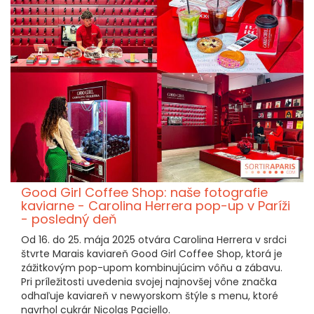
Good Girl Coffee Shop: naše fotografie
kaviarne - Carolina Herrera pop-up v Paríži
- posledný deň
Od 16. do 25. mája 2025 otvára Carolina Herrera v srdci
štvrte Marais kaviareň Good Girl Coffee Shop, ktorá je
zážitkovým pop-upom kombinujúcim vôňu a zábavu.
Pri príležitosti uvedenia svojej najnovšej vône značka
odhaľuje kaviareň v newyorskom štýle s menu, ktoré
navrhol cukrár Nicolas Paciello.