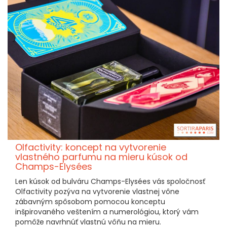
Olfactivity: koncept na vytvorenie
vlastného parfumu na mieru kúsok od
Champs-Elysées
Len kúsok od bulváru Champs-Elysées vás spoločnosť
Olfactivity pozýva na vytvorenie vlastnej vône
zábavným spôsobom pomocou konceptu
inšpirovaného veštením a numerológiou, ktorý vám
pomôže navrhnúť vlastnú vôňu na mieru.