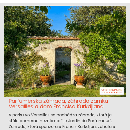
Parfumérska záhrada, záhrada zámku
Versailles a dom Francisa Kurkdjiana
V parku vo Versailles sa nachádza záhrada, ktorá je
stále pomerne neznáma: "Le Jardin du Parfumeur".
Záhrada, ktorú sponzoruje Francis Kurkdjian, zahaľuje