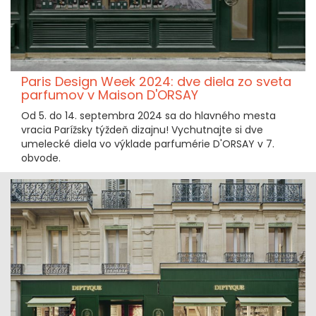
Paris Design Week 2024: dve diela zo sveta
parfumov v Maison D'ORSAY
Od 5. do 14. septembra 2024 sa do hlavného mesta
vracia Parížsky týždeň dizajnu! Vychutnajte si dve
umelecké diela vo výklade parfumérie D'ORSAY v 7.
obvode.