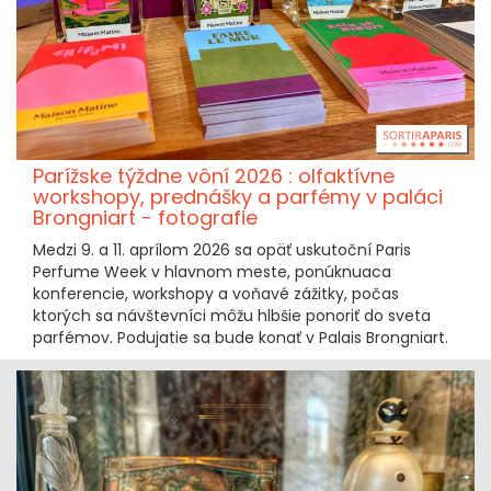
Parížske týždne vôní 2026 : olfaktívne
workshopy, prednášky a parfémy v paláci
Brongniart - fotografie
Medzi 9. a 11. aprílom 2026 sa opäť uskutoční Paris
Perfume Week v hlavnom meste, ponúknuaca
konferencie, workshopy a voňavé zážitky, počas
ktorých sa návštevníci môžu hlbšie ponoriť do sveta
parfémov. Podujatie sa bude konať v Palais Brongniart.