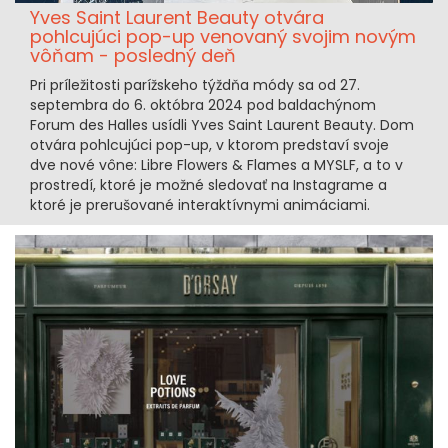
Yves Saint Laurent Beauty otvára
pohlcujúci pop-up venovaný svojim novým
vôňam - posledný deň
Pri príležitosti parížskeho týždňa módy sa od 27.
septembra do 6. októbra 2024 pod baldachýnom
Forum des Halles usídli Yves Saint Laurent Beauty. Dom
otvára pohlcujúci pop-up, v ktorom predstaví svoje
dve nové vône: Libre Flowers & Flames a MYSLF, a to v
prostredí, ktoré je možné sledovať na Instagrame a
ktoré je prerušované interaktívnymi animáciami.