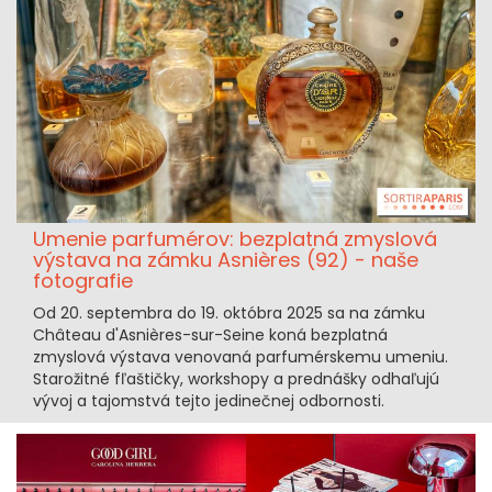
Umenie parfumérov: bezplatná zmyslová
výstava na zámku Asnières (92) - naše
fotografie
Od 20. septembra do 19. októbra 2025 sa na zámku
Château d'Asnières-sur-Seine koná bezplatná
zmyslová výstava venovaná parfumérskemu umeniu.
Starožitné fľaštičky, workshopy a prednášky odhaľujú
vývoj a tajomstvá tejto jedinečnej odbornosti.