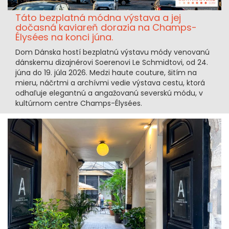
Táto bezplatná módna výstava a jej
dočasná kaviareň dorazia na Champs-
Élysées na konci júna.
Dom Dánska hostí bezplatnú výstavu módy venovanú
dánskemu dizajnérovi Soerenovi Le Schmidtovi, od 24.
júna do 19. júla 2026. Medzi haute couture, šitím na
mieru, náčrtmi a archívmi vedie výstava cestu, ktorá
odhaľuje elegantnú a angažovanú severskú módu, v
kultúrnom centre Champs-Élysées.