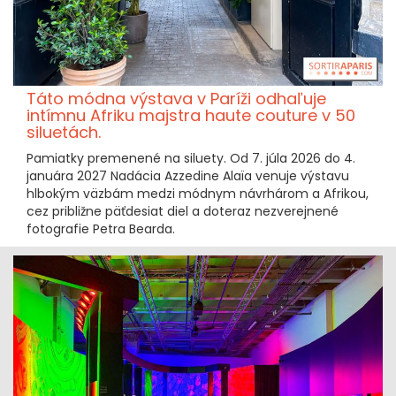
Táto módna výstava v Paríži odhaľuje
intímnu Afriku majstra haute couture v 50
siluetách.
Pamiatky premenené na siluety. Od 7. júla 2026 do 4.
januára 2027 Nadácia Azzedine Alaïa venuje výstavu
hlbokým väzbám medzi módnym návrhárom a Afrikou,
cez približne päťdesiat diel a doteraz nezverejnené
fotografie Petra Bearda.