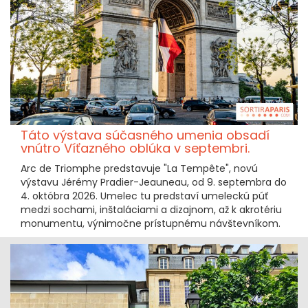
Táto výstava súčasného umenia obsadí
vnútro Víťazného oblúka v septembri.
Arc de Triomphe predstavuje "La Tempête", novú
výstavu Jérémy Pradier-Jeauneau, od 9. septembra do
4. októbra 2026. Umelec tu predstaví umeleckú púť
medzi sochami, inštaláciami a dizajnom, až k akrotériu
monumentu, výnimočne prístupnému návštevníkom.