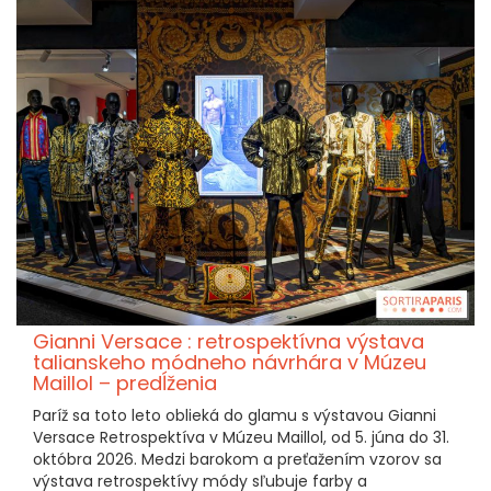
Gianni Versace : retrospektívna výstava
talianskeho módneho návrhára v Múzeu
Maillol – predĺženia
Paríž sa toto leto oblieká do glamu s výstavou Gianni
Versace Retrospektíva v Múzeu Maillol, od 5. júna do 31.
októbra 2026. Medzi barokom a preťažením vzorov sa
výstava retrospektívy módy sľubuje farby a