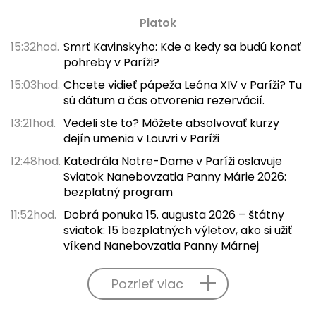
Piatok
15:32hod.
Smrť Kavinskyho: Kde a kedy sa budú konať
pohreby v Paríži?
15:03hod.
Chcete vidieť pápeža Leóna XIV v Paríži? Tu
sú dátum a čas otvorenia rezervácií.
13:21hod.
Vedeli ste to? Môžete absolvovať kurzy
dejín umenia v Louvri v Paríži
12:48hod.
Katedrála Notre-Dame v Paríži oslavuje
Sviatok Nanebovzatia Panny Márie 2026:
bezplatný program
11:52hod.
Dobrá ponuka 15. augusta 2026 – štátny
sviatok: 15 bezplatných výletov, ako si užiť
víkend Nanebovzatia Panny Márnej
Pozrieť viac