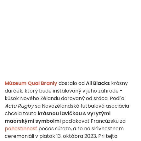
Múzeum Quai Branly
dostalo od
All Blacks
krásny
darček, ktorý bude inštalovaný v jeho záhrade -
kúsok Nového Zélandu darovaný od srdca. Podľa
Actu Rugby
sa Novozélandská futbalová asociácia
chcela touto
krásnou lavičkou s vyrytými
maorskými symbolmi
poďakovať Francúzsku za
pohostinnosť
počas súťaže, a to na slávnostnom
ceremoniáli v piatok 13. októbra 2023. Pri tejto