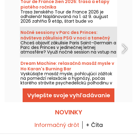
Tour de France žien 2026: trasa a etapy
piatého ročníka
Trasa ženského Tour de France 2026 je
odhalená! Naplánovaná na 1. až 9. august
2026 zahŕňa 9 etáp, štart bude vo
Švajčiarsku a cieľ v Nice. Pozrite sa, čo nás
tento rok čaká.
Nočné sessiony v Parc des Princes:
návšteva zákulisia PSG v noci a tanečný
Chceš objaviť zákulisie Paris Saint-Germain a
večer s DJ setmi
Parc des Princes v jedinečnej letnej
atmosfére? Využi nočné session na vstup na
štadión za tmy a uži si množstvo zábavných
podujatí. Tu je program na leto 2026!
Dream Machine: relaxačná masáž mysle v
Ho Karan's Burning Bar
Vyskúšajte masáž mysle, pohlcujúci zážitok
na pomedzí relaxácie a hypnózy, počas
ktorého strávite psychedelickú polhodinu v
príjemnom zmenenom stave vedomia
vďaka fotostimulácii.
Vylepšte svoje vyhľadávanie
NOVINKY
Informačný drôt
+ Číta