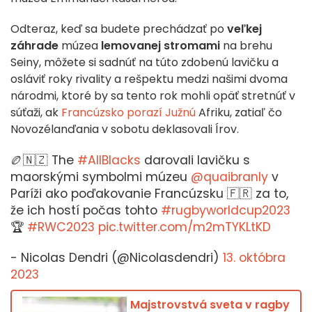
Odteraz, keď sa budete prechádzať po
veľkej
záhrade
múzea
lemovanej stromami
na brehu
Seiny, môžete si sadnúť na túto zdobenú lavičku a
osláviť roky rivality a rešpektu medzi našimi dvoma
národmi, ktoré by sa tento rok mohli opäť stretnúť v
súťaži, ak
Francúzsko porazí Južnú
Afriku, zatiaľ čo
Novozélanďania v sobotu deklasovali Írov.
🏉🇳🇿 The
#AllBlacks
darovali lavičku s
maorskými symbolmi múzeu
@quaibranly
v
Paríži ako poďakovanie Francúzsku 🇫🇷 za to,
že ich hostí počas tohto
#rugbyworldcup2023
🏆
#RWC2023
pic.twitter.com/m2mTYKLtKD
- Nicolas Dendri (@Nicolasdendri)
13. októbra
2023
Majstrovstvá sveta v ragby