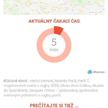
AKTUÁLNY ČAKACÍ ČAS
Kľúčové slová :
všetci černosi
,
Novinky Paríž
,
Paríž 7
,
majstrovstvá sveta v ragby 2023
,
Okres Gros Caillou
,
Musée
du Quai Branly Jacques Chirac - sprievodca
,
sprievodca
svetovým pohárom v rugby
,
paríž
PREČÍTAJTE SI TIEŽ ...