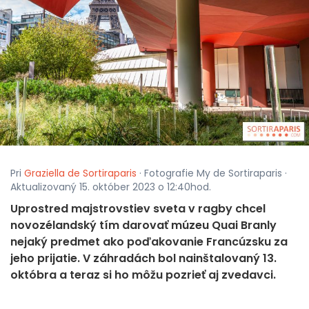
Pri
Graziella de Sortiraparis
· Fotografie My de Sortiraparis ·
Aktualizovaný 15. október 2023 o 12:40hod.
Uprostred majstrovstiev sveta v ragby chcel
novozélandský tím darovať múzeu Quai Branly
nejaký predmet ako poďakovanie Francúzsku za
jeho prijatie. V záhradách bol nainštalovaný 13.
októbra a teraz si ho môžu pozrieť aj zvedavci.