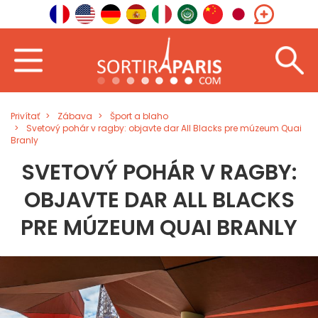
Privítať
Zábava
Šport a blaho
Svetový pohár v ragby: objavte dar All Blacks pre múzeum Quai
Branly
SVETOVÝ POHÁR V RAGBY:
OBJAVTE DAR ALL BLACKS
PRE MÚZEUM QUAI BRANLY