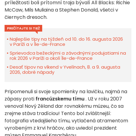
príležitosti boli prítomní traja bývalí All Blacks:
Richie
McCaw, Mils Muliaina a Stephen Donald, všetci v
čiernych dresoch
.
PREČÍTAJTE SI TIEŽ
Najlepšie tipy na týždeň od 10. do 16. augusta 2026
v Paríži a v Île-de-France
Sprievodca bežeckými a závodnými podujatiami na
rok 2026 v Paríži a okolí Île-de-France
Desať tipov na víkend v Yvelínach, 8. a 9. augusta
2026, dobré nápady
Pripomenuli si svoje spomienky na lavičku,
najmä na
zápasy proti
francúzskemu tímu
.
Už v roku 2007
venoval Nový Zéland dar rovnakému múzeu, čo sa
zrejme stáva tradíciou! Tento bol zvláštnejší:
fotografia vtedajšieho tímu, vytlačená atramentom
vyrobeným z krvi hráčov, ako uviedol prezident
múzea Emmanuel Kasarhérou.