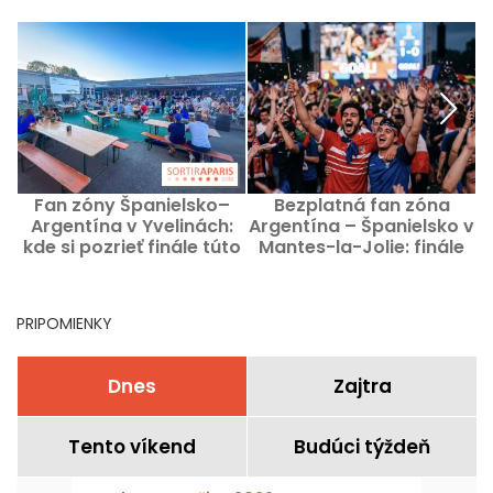
Fan zóny Španielsko–
Bezplatná fan zóna
F
Argentína v Yvelinách:
Argentína – Španielsko v
v
kde si pozrieť finále túto
Mantes-la-Jolie: finále
nedeľu?
na veľkej obrazovke
PRIPOMIENKY
Dnes
Zajtra
Tento víkend
Budúci týždeň