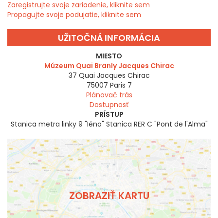
Zaregistrujte svoje zariadenie, kliknite sem
Propagujte svoje podujatie, kliknite sem
UŽITOČNÁ INFORMÁCIA
MIESTO
Múzeum Quai Branly Jacques Chirac
37 Quai Jacques Chirac
75007
Paris 7
Plánovač trás
Dostupnosť
PRÍSTUP
Stanica metra linky 9 "Iéna" Stanica RER C "Pont de l'Alma"
ZOBRAZIŤ KARTU