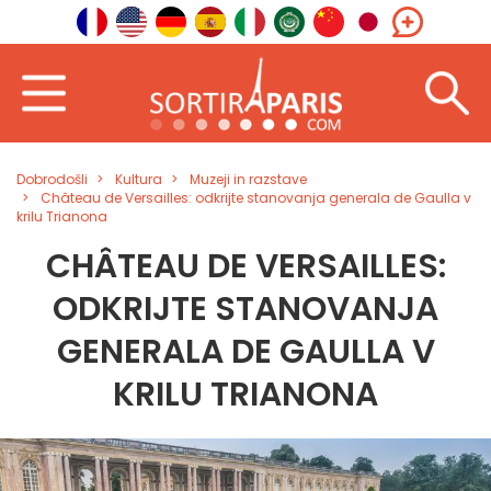
Dobrodošli
Kultura
Muzeji in razstave
Château de Versailles: odkrijte stanovanja generala de Gaulla v
krilu Trianona
CHÂTEAU DE VERSAILLES:
ODKRIJTE STANOVANJA
GENERALA DE GAULLA V
KRILU TRIANONA