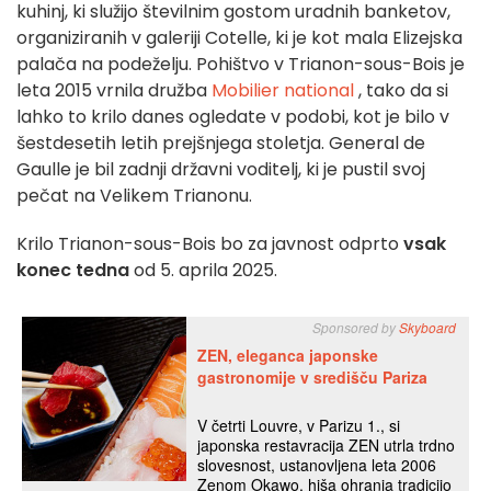
kuhinj, ki služijo številnim gostom uradnih banketov,
organiziranih v galeriji Cotelle, ki je kot mala Elizejska
palača na podeželju. Pohištvo v Trianon-sous-Bois je
leta 2015 vrnila družba
Mobilier national
, tako da si
lahko to krilo danes ogledate v podobi, kot je bilo v
šestdesetih letih prejšnjega stoletja. General de
Gaulle je bil zadnji državni voditelj, ki je pustil svoj
pečat na Velikem Trianonu.
Krilo Trianon-sous-Bois bo za javnost odprto
vsak
konec tedna
od 5. aprila 2025.