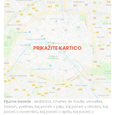
PRIKAŽITE KARTICO
Ključne besede :
dediščina
,
Charles de Gaulle
,
versailles
,
trianon
,
yvelines
,
kaj početi v juliju
,
kaj početi v oktobru
,
kaj
početi v novembru
,
kaj početi v aprilu
,
kaj početi v