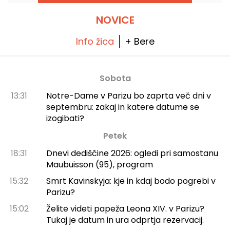
stvari!
NOVICE
Info žica
+ Bere
Sobota
13:31
Notre-Dame v Parizu bo zaprta več dni v
septembru: zakaj in katere datume se
izogibati?
Petek
18:31
Dnevi dediščine 2026: ogledi pri samostanu
Maubuisson (95), program
15:32
Smrt Kavinskyja: kje in kdaj bodo pogrebi v
Parizu?
15:02
Želite videti papeža Leona XIV. v Parizu?
Tukaj je datum in ura odprtja rezervacij.