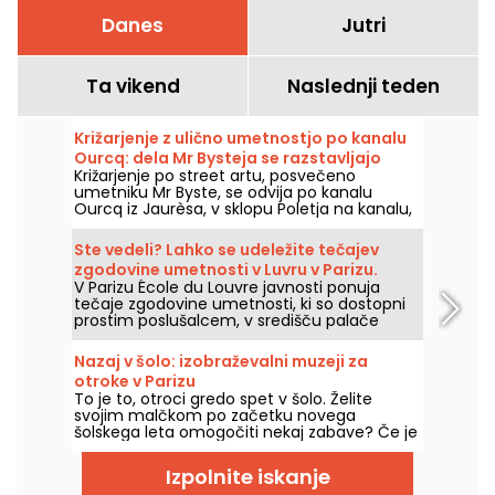
Danes
Jutri
Ta vikend
Naslednji teden
Križarjenje z ulično umetnostjo po kanalu
Ourcq: dela Mr Bysteja se razstavljajo
Križarjenje po street artu, posvečeno
vzdolž vode
umetniku Mr Byste, se odvija po kanalu
Ourcq iz Jaurèsa, v sklopu Poletja na kanalu,
v soboto 8. avgusta 2026. Na sporedu:
razstava na palubi, voden ogled fresk, ki jih
Ste vedeli? Lahko se udeležite tečajev
lahko občudujete z vode, in odkrivanje
zgodovine umetnosti v Luvru v Parizu.
umetnikovega sveta skozi njegov šablonski
V Parizu École du Louvre javnosti ponuja
izraz.
tečaje zgodovine umetnosti, ki so dostopni
prostim poslušalcem, v središču palače
Louvre, vsako leto od septembra do junija.
Muzej občasno organizira tudi brezplačna
Nazaj v šolo: izobraževalni muzeji za
predavanja. Zato boste popolnoma
otroke v Parizu
seznanjeni z zgodovino umetnosti!
To je to, otroci gredo spet v šolo. Želite
svojim malčkom po začetku novega
šolskega leta omogočiti nekaj zabave? Če je
tako, vam ponujamo naš izbor izobraževalnih
muzejev v Parizu, v katerih se boste tudi z
Izpolnite iskanje
otroki lahko zabavali ob učenju številnih