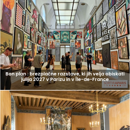
Bon plan : brezplačne razstave, ki jih velja obiskati
julija 2027 v Parizu in v Île-de-France