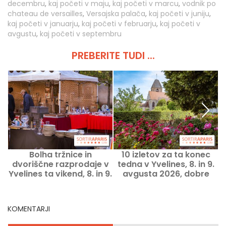
decembru
,
kaj početi v maju
,
kaj početi v marcu
,
vodnik po
chateau de versailles
,
Versajska palača
,
kaj početi v juniju
,
kaj početi v januarju
,
kaj početi v februarju
,
kaj početi v
avgustu
,
kaj početi v septembru
PREBERITE TUDI ...
Bolha tržnice in
10 izletov za ta konec
B
dvoriščne razprodaje v
tedna v Yvelines, 8. in 9.
Yvelines ta vikend, 8. in 9.
avgusta 2026, dobre
avgusta 2026 - 78
ideje
KOMENTARJI