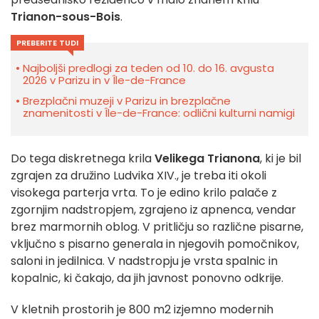
Trianon-sous-Bois
.
PREBERITE TUDI
Najboljši predlogi za teden od 10. do 16. avgusta
2026 v Parizu in v Île-de-France
Brezplačni muzeji v Parizu in brezplačne
znamenitosti v Île-de-France: odlični kulturni namigi
Do tega diskretnega krila
Velikega Trianona
, ki je bil
zgrajen za družino Ludvika XIV., je treba iti okoli
visokega parterja vrta. To je edino krilo palače z
zgornjim nadstropjem, zgrajeno iz apnenca, vendar
brez marmornih oblog. V pritličju so različne pisarne,
vključno s pisarno generala in njegovih pomočnikov,
saloni in jedilnica. V nadstropju je vrsta spalnic in
kopalnic, ki čakajo, da jih javnost ponovno odkrije.
V kletnih prostorih je 800 m2 izjemno modernih