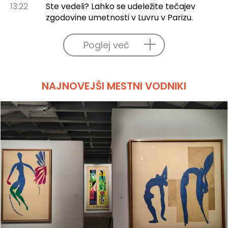
13:22
Ste vedeli? Lahko se udeležite tečajev
zgodovine umetnosti v Luvru v Parizu.
Poglej več
NAJNOVEJŠI MESTNI VODNIKI