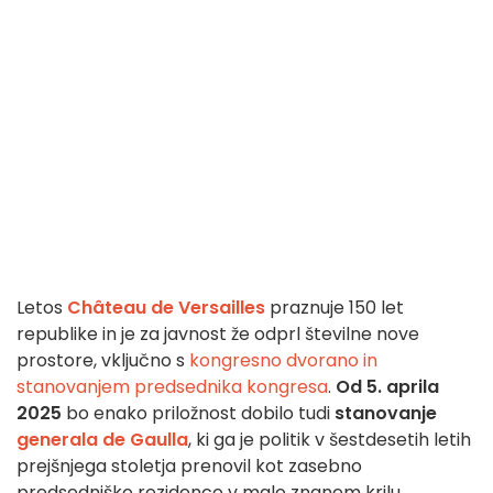
Letos
Château de Versailles
praznuje 150 let
republike in je za javnost že odprl številne nove
prostore, vključno s
kongresno dvorano in
stanovanjem predsednika kongresa
.
Od 5. aprila
2025
bo enako priložnost dobilo tudi
stanovanje
generala de Gaulla
, ki ga je politik v šestdesetih letih
prejšnjega stoletja prenovil kot zasebno
predsedniško rezidenco v malo znanem krilu