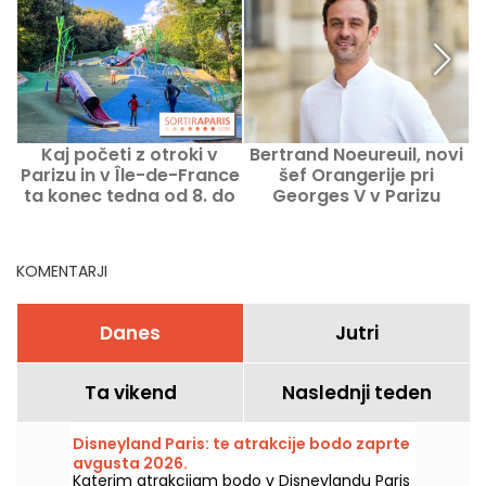
Kaj početi z otroki v
Bertrand Noeureuil, novi
Parizu in v Île-de-France
šef Orangerije pri
P
ta konec tedna od 8. do
Georges V v Parizu
9. avgusta 2026?
KOMENTARJI
Danes
Jutri
Ta vikend
Naslednji teden
Disneyland Paris: te atrakcije bodo zaprte
avgusta 2026.
Katerim atrakcijam bodo v Disneylandu Paris