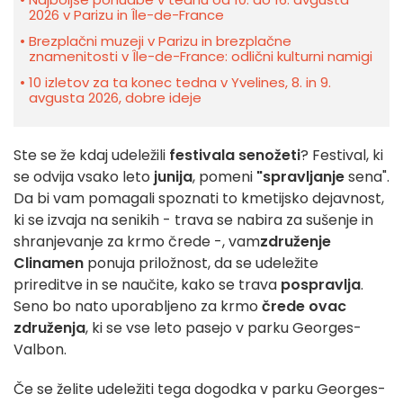
2026 v Parizu in Île-de-France
Brezplačni muzeji v Parizu in brezplačne
znamenitosti v Île-de-France: odlični kulturni namigi
10 izletov za ta konec tedna v Yvelines, 8. in 9.
avgusta 2026, dobre ideje
Ste se že kdaj udeležili
festivala senožeti
? Festival, ki
se odvija vsako leto
junija
, pomeni
"spravljanje
sena".
Da bi vam pomagali spoznati to kmetijsko dejavnost,
ki se izvaja na senikih - trava se nabira za sušenje in
shranjevanje za krmo črede -, vam
združenje
Clinamen
ponuja priložnost, da se udeležite
prireditve in se naučite, kako se trava
pospravlja
.
Seno bo nato uporabljeno za krmo
črede ovac
združenja
, ki se vse leto pasejo v parku Georges-
Valbon.
Če se želite udeležiti tega dogodka v parku Georges-