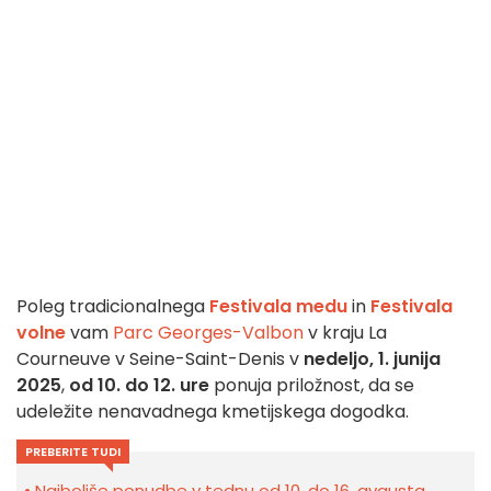
Poleg tradicionalnega
Festivala medu
in
Festivala
volne
vam
Parc Georges-Valbon
v kraju La
Courneuve v Seine-Saint-Denis v
nedeljo, 1. junija
2025
,
od 10. do 12. ure
ponuja priložnost, da se
udeležite nenavadnega kmetijskega dogodka.
PREBERITE TUDI
Najboljše ponudbe v tednu od 10. do 16. avgusta