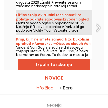
avgusta 2026 zaprli? Preverite seznam
začasno nedostopnih atrakcij zaradi
vzdrževanja ali obnove, da boste lahko
pripravili obisk v parkih Disney.
Eifflov stolp v virtualni resničnosti: to
poletje odkrijte zgodovinski voden ogled
Odkrijte voden ogled s popolnoma 3D VR
Viality Tour.
izkušnjo Eiffelove stolpnice v Parizu, ki ga
podpisuje Viality Tour. Vstopite v srce
Champ de Marsa in oživite gradnjo ter
odprtje Dame de Fer leta 1889. Nova verzija,
Kraji, ki jih ne smete zamuditi za bukolični
še bolj zvesta kot kadarkoli prej, je izšla 31.
sprehod v Auvers-sur-Oise, po sledeh Van
marca 2026. Ob tej priložnosti za vas imamo
Vincent Van Gogh je zadnje dni svojega
Gogha
promocijsko kodo! In da bi se lažje spoprijeli z
življenja preživel v Auvers-sur-Oise, le nekaj
vročino, vsi njihovi ogledi potekajo v senci.
kilometrov od Pariza. To čudovito mesto je
odličen kraj za sprehod po sledeh enega
najslavnejših svetovnih slikarjev. Van Gogh in
Izpolnite iskanje
mesto Auvers še nista razkrila vseh svojih
skrivnosti...
NOVICE
Info žica
+ Bere
Nedelja