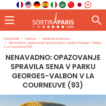
Dobrodošli
Zabava
Sprehodi & Narava
Nenavadno: opazovanje spravila sena v parku Georges-Valbon
v La Courneuve (93)
NENAVADNO: OPAZOVANJE
SPRAVILA SENA V PARKU
GEORGES-VALBON V LA
COURNEUVE (93)