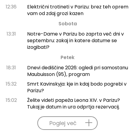
12:36
Električni trotineti v Parizu: brez teh oprem
vam od zdaj grozi kazen
Sobota
13:31
Notre-Dame v Parizu bo zaprta več dni v
septembru: zakaj in katere datume se
izogibati?
Petek
18:31
Dnevi dediščine 2026: ogledi pri samostanu
Maubuisson (95), program
15:32
Smrt Kavinskyja: kje in kdaj bodo pogrebi v
Parizu?
15:02
Želite videti papeža Leona XIV. v Parizu?
Tukaj je datum in ura odprtja rezervacij.
Poglej več