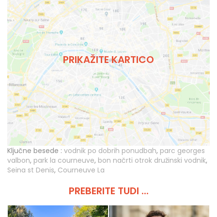
PRIKAŽITE KARTICO
Ključne besede :
vodnik po dobrih ponudbah
,
parc georges
valbon
,
park la courneuve
,
bon načrti otrok družinski vodnik
,
Seina st Denis
,
Courneuve La
PREBERITE TUDI ...