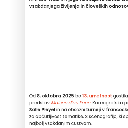
vsakdanjega življenja in človeških odnoso
Od
8. oktobra 2025
bo
13. umetnost
gostil
predstav
Maison d'en Face
. Koreografska pr
Salle Pleyel
in na obsežni
turneji v francosk
za občutljivost tematike. S scenografijo, ki
najbolj vsakdanjim čustvom.