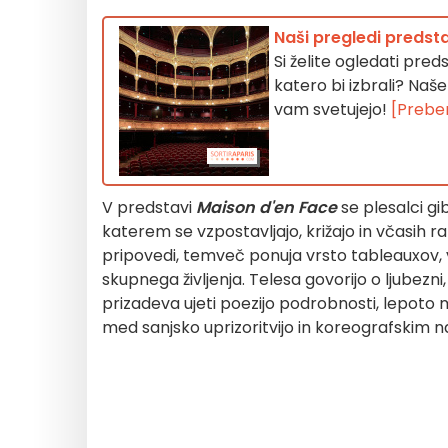
Naši pregledi predstav
Si želite ogledati pred
katero bi izbrali? Naše
vam svetujejo!
[Preber
V predstavi
Maison d'en Face
se plesalci gib
katerem se vzpostavljajo, križajo in včasih r
pripovedi, temveč ponuja vrsto tableauxov, v 
skupnega življenja. Telesa govorijo o ljubezni,
prizadeva ujeti poezijo podrobnosti, lepoto ma
med sanjsko uprizoritvijo in koreografskim 