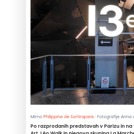
Mimo
Philippine de Sortiraparis
· Fotografije Anna 
Po razprodanih predstavah v Parizu in na 
Art. Léo Walk in njegova skupina La March