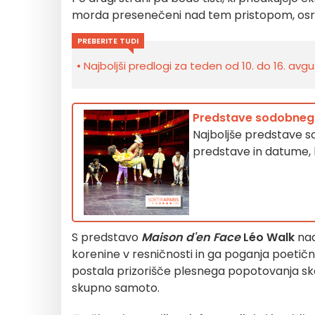
morda presenečeni nad tem pristopom, osr
PREBERITE TUDI
Najboljši predlogi za teden od 10. do 16. avgu
Predstave sodobnega i
Najboljše predstave s
predstave in datume, k
S predstavo
Maison d'en Face
Léo Walk
nad
korenine v resničnosti in ga poganja poetičn
postala prizorišče plesnega popotovanja skoz
skupno samoto.