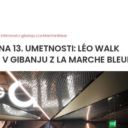
e intimnost v gibanju z La Marche Bleue
NA 13. UMETNOSTI: LÉO WALK
 V GIBANJU Z LA MARCHE BLEU