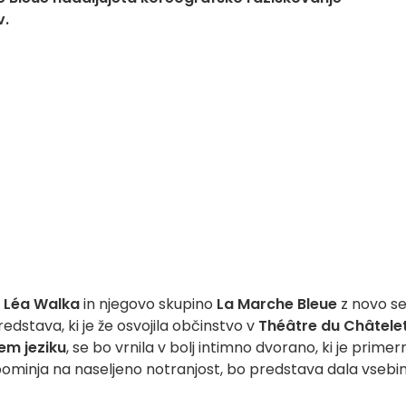
v.
a
Léa Walka
in njegovo skupino
La Marche Bleue
z novo se
edstava, ki je že osvojila občinstvo v
Théâtre du Châtele
em jeziku
, se bo vrnila v bolj intimno dvorano, ki je primer
 spominja na naseljeno notranjost, bo predstava dala vsebi