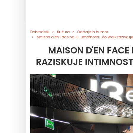
Dobrodošli
Kultura
Oddaje in humor
Maison d'en Face na 13. umetnosti: Léo Walk raziskuj
MAISON D'EN FACE 
RAZISKUJE INTIMNOST