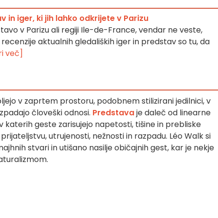
 in iger, ki jih lahko odkrijete v Parizu
stavo v Parizu ali regiji Ile-de-France, vendar ne veste,
 recenzije aktualnih gledaliških iger in predstav so tu, da
i več]
ljejo v zaprtem prostoru, podobnem stilizirani jedilnici, v
azpadajo človeški odnosi.
Predstava
je daleč od linearne
katerih geste zarisujejo napetosti, tišine in prebliske
 prijateljstvu, utrujenosti, nežnosti in razpadu. Léo Walk si
jhnih stvari in utišano nasilje običajnih gest, kar je nekje
naturalizmom.