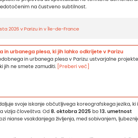
edotočenim na čustveno subtilnost.
sta 2026 v Parizu in v Île-de-France
n urbanega plesa, ki jih lahko odkrijete v Parizu
odobnega in urbanega plesa v Parizu: ustvarjalne projekte
i jih ne smete zamuditi.
[Preberi več]
aljuje svoje iskanje občutljivega koreografskega jezika, ki
a vizija človeštva. Od
8. oktobra 2025
bo
13. umetnost
i nianse vsakdanjega življenja, med sobivanjem, ljubeznij