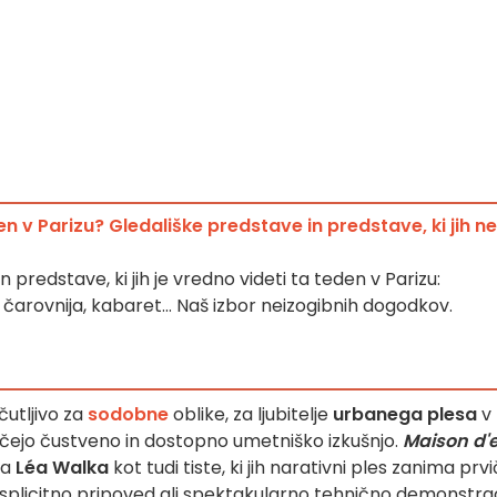
en v Parizu? Gledališke predstave in predstave, ki jih ne
 predstave, ki jih je vredno videti ta teden v Parizu:
 čarovnija, kabaret... Naš izbor neizogibnih dogodkov.
čutljivo za
sodobne
oblike, za ljubitelje
urbanega plesa
v
 iščejo čustveno in dostopno umetniško izkušnjo.
Maison d'
la
Léa Walka
kot tudi tiste, ki jih narativni ples zanima prvi
 eksplicitno pripoved ali spektakularno tehnično demonstrac