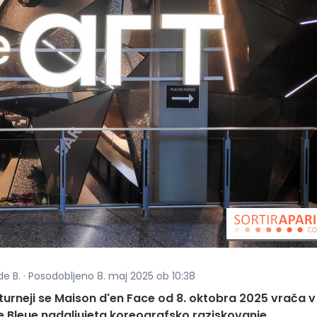
de B. · Posodobljeno 8. maj 2025 ob 10:38
turneji se Maison d'en Face od 8. oktobra 2025 vrača v
e Bleue nadaljujeta koreografsko raziskovanje