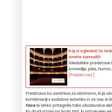
Kaj si ogledati ta ted
smete zamuditi
Gledališke predstave in
komedije, ples, humor,
[Preberi več]
Predstava bo zanimiva za občinstvo, ki je ob
kombinaciji s sodobno estetiko in za vse, ki
Face
bi lahko pritegnila tako oboževalce de
Po drugi strani pa bodo tisti, ki pričakujejo