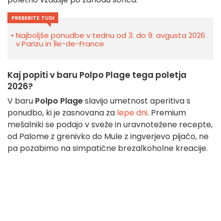
PREBERITE TUDI
Najboljše ponudbe v tednu od 3. do 9. avgusta 2026
v Parizu in Île-de-France
Kaj popiti v baru Polpo Plage tega poletja
2026?
V baru
Polpo Plage
slavijo umetnost aperitiva s
ponudbo, ki je zasnovana za
lepe dni
. Premium
mešalniki se podajo v sveže in uravnotežene recepte,
od Palome z grenivko do Mule z ingverjevo pijačo, ne
pa pozabimo na simpatične brezalkoholne kreacije.