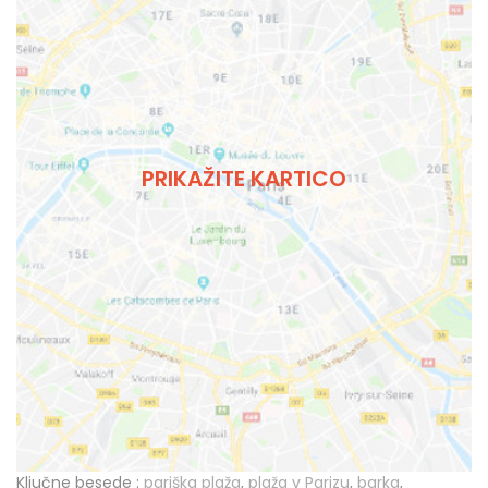
PRIKAŽITE KARTICO
Ključne besede :
pariška plaža
,
plaža v Parizu
,
barka
,