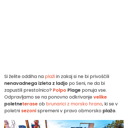
Si želite oddiha na
plaži
in zakaj si ne bi privoščili
nenavadnega izleta z ladjo
po Seni, ne da bi
zapustili prestolnico?
Polpo
Plage
ponuja vse.
Odpravljamo se na ponovno odkrivanje
velike
poletne
terase
ob
brunarici z morsko hrano
, ki se v
poletni
sezoni
spremeni v pravo obmorsko
plažo
.