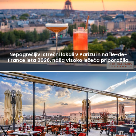
Nepogrešljivi strešni lokali v Parizu in na Île-de-
France leta 2026, naša visoko ležeča priporočila