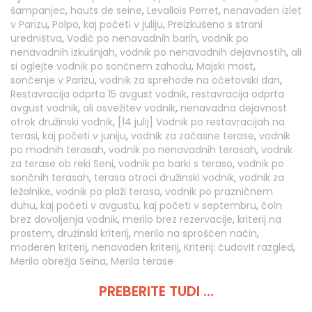
šampanjec
,
hauts de seine
,
Levallois Perret
,
nenavaden izlet
v Parizu
,
Polpo
,
kaj početi v juliju
,
Preizkušeno s strani
uredništva
,
Vodič po nenavadnih barih
,
vodnik po
nenavadnih izkušnjah
,
vodnik po nenavadnih dejavnostih
,
ali
si oglejte vodnik po sončnem zahodu
,
Majski most
,
sončenje v Parizu
,
vodnik za sprehode na očetovski dan
,
Restavracija odprta 15 avgust vodnik
,
restavracija odprta
avgust vodnik
,
ali osvežitev vodnik
,
nenavadna dejavnost
otrok družinski vodnik
,
[14 julij] Vodnik po restavracijah na
terasi
,
kaj početi v juniju
,
vodnik za začasne terase
,
vodnik
po modnih terasah
,
vodnik po nenavadnih terasah
,
vodnik
za terase ob reki Seni
,
vodnik po barki s teraso
,
vodnik po
sončnih terasah
,
terasa otroci družinski vodnik
,
vodnik za
ležalnike
,
vodnik po plaži terasa
,
vodnik po prazničnem
duhu
,
kaj početi v avgustu
,
kaj početi v septembru
,
čoln
brez dovoljenja vodnik
,
merilo brez rezervacije
,
kriterij na
prostem
,
družinski kriterij
,
merilo na sproščen način
,
moderen kriterij
,
nenavaden kriterij
,
Kriterij: čudovit razgled
,
Merilo obrežja Seina
,
Merila terase
PREBERITE TUDI ...