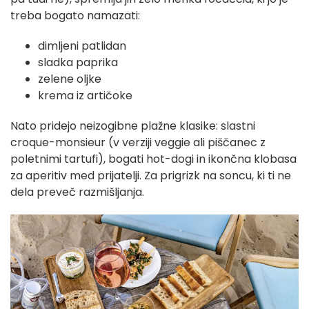
treba bogato namazati:
dimljeni patlidan
sladka paprika
zelene oljke
krema iz artičoke
Nato pridejo neizogibne plažne klasike: slastni
croque-monsieur (v verziji veggie ali piščanec z
poletnimi tartufi), bogati hot-dogi in ikončna klobasa
za aperitiv med prijatelji. Za prigrizk na soncu, ki ti ne
dela preveč razmišljanja.