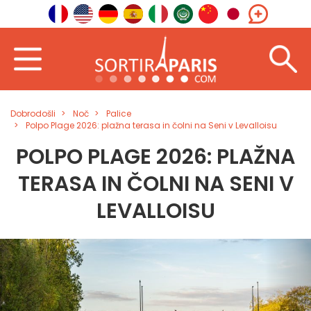
Dobrodošli
Noč
Palice
Polpo Plage 2026: plažna terasa in čolni na Seni v Levalloisu
POLPO PLAGE 2026: PLAŽNA
TERASA IN ČOLNI NA SENI V
LEVALLOISU