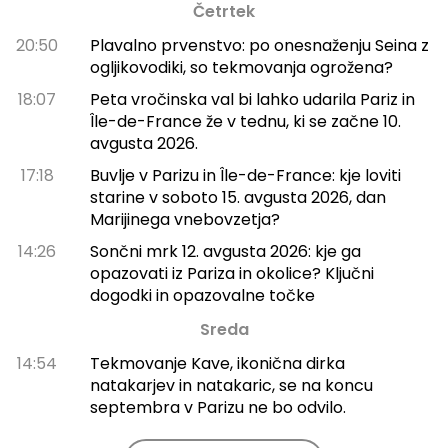
Četrtek
20:50
Plavalno prvenstvo: po onesnaženju Seina z
ogljikovodiki, so tekmovanja ogrožena?
18:07
Peta vročinska val bi lahko udarila Pariz in
Île-de-France že v tednu, ki se začne 10.
avgusta 2026.
17:18
Buvlje v Parizu in Île-de-France: kje loviti
starine v soboto 15. avgusta 2026, dan
Marijinega vnebovzetja?
14:26
Sončni mrk 12. avgusta 2026: kje ga
opazovati iz Pariza in okolice? Ključni
dogodki in opazovalne točke
Sreda
14:54
Tekmovanje Kave, ikonična dirka
natakarjev in natakaric, se na koncu
septembra v Parizu ne bo odvilo.