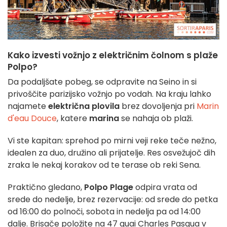
Kako izvesti vožnjo z električnim čolnom s plaže
Polpo?
Da podaljšate pobeg, se odpravite na Seino in si
privoščite parizijsko vožnjo po vodah. Na kraju lahko
najamete
električna plovila
brez dovoljenja pri
Marin
d'eau Douce
, katere
marina
se nahaja ob plaži.
Vi ste kapitan: sprehod po mirni veji reke teče nežno,
idealen za duo, družino ali prijatelje. Res osvežujoč dih
zraka le nekaj korakov od te terase ob reki Sena.
Praktično gledano,
Polpo Plage
odpira vrata od
srede do nedelje, brez rezervacije: od srede do petka
od 16:00 do polnoči, sobota in nedelja pa od 14:00
dalje. Brisače položite na 47 quai Charles Pasqua v