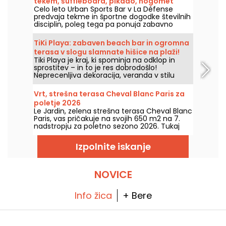
tekem, šuffleboard, pikado, nogomet
Celo leto Urban Sports Bar v La Défense
predvaja tekme in športne dogodke številnih
disciplin, poleg tega pa ponuja zabavno
ponudbo za shuffleboard, pikado, nogomet
na pet oseb in namizni tenis.
TiKi Playa: zabaven beach bar in ogromna
terasa v slogu slamnate hišice na plaži!
Tiki Playa je kraj, ki spominja na odklop in
sprostitev – in to je res dobrodošlo!
Neprecenljiva dekoracija, veranda v stilu
plažnih kočic, bambus bar, ogromna terasa
in klub v kleti... in odprto je vsak dan!
Vrt, strešna terasa Cheval Blanc Paris za
poletje 2026
Le Jardin, zelena strešna terasa Cheval Blanc
Paris, vas pričakuje na svojih 650 m2 na 7.
nadstropju za poletno sezono 2026. Tukaj
najdete svežo ponudbo Williama Béquina in
slavne ledene kupice Maxime Frédérica, od
Izpolnite iskanje
srede do nedelje skozi celo poletje.
NOVICE
Info žica
+ Bere