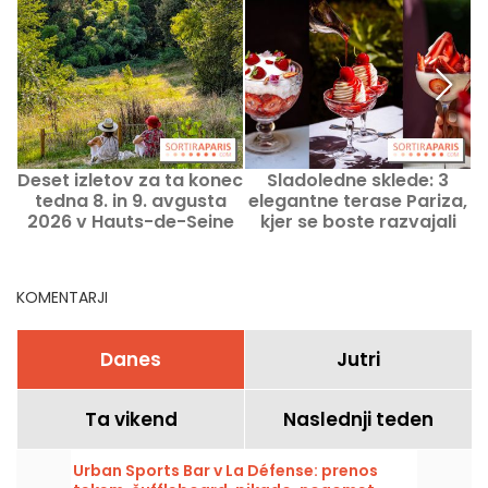
Deset izletov za ta konec
Sladoledne sklede: 3
tedna 8. in 9. avgusta
elegantne terase Pariza,
2026 v Hauts-de-Seine
kjer se boste razvajali
(92)
KOMENTARJI
Danes
Jutri
Ta vikend
Naslednji teden
Urban Sports Bar v La Défense: prenos