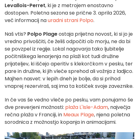
Levallois-Perret
, ki je z metrojem enostavno
dostopen. Poletna sezona se prične 3. aprila 2026,
več informacij na
uradni strani Polpo
.
Naš vtis?
Polpo Plage
ostaja prijetna novost, ki si jo je
vredno privoščiti, če želiš odpočiti ob morju, ne da bi
se povzpel iz regije. Lokal nagovarja tako ljubitelje
počitniškega lenarjenja na plaži kot tudi družine
prijateljev, ki iščejo aperitiv s klekorčkom v pesku, ter
pare in družine, ki jih vleče sprehod ali vožnja z ladjico.
Majhen nasvet: v lepih dneh je bolje, da si prihod
vnaprej rezerviraš, saj ima ta kotiček svoje zaveznike.
In če vas še vedno vleče po pesku, vam ponujamo še
dve preverjeni možnosti:
plaža L'Isle-Adam
, največja
rečna plaža v Franciji, in
Meaux Plage
, njena poletna
sorodnica z možnostjo kopanja in animacijami.