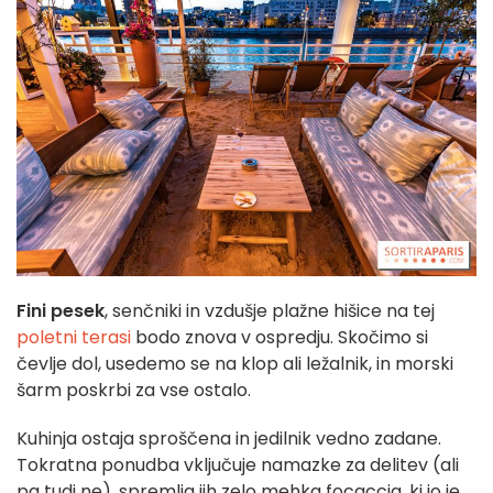
Fini pesek
, senčniki in vzdušje plažne hišice na tej
poletni terasi
bodo znova v ospredju. Skočimo si
čevlje dol, usedemo se na klop ali ležalnik, in morski
šarm poskrbi za vse ostalo.
Kuhinja ostaja sproščena in jedilnik vedno zadane.
Tokratna ponudba vključuje namazke za delitev (ali
pa tudi ne), spremlja jih zelo mehka focaccia, ki jo je