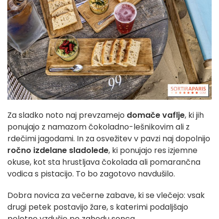
Za sladko noto naj prevzamejo
domače vaflje
, ki jih
ponujajo z namazom čokoladno-lešnikovim ali z
rdečimi jagodami. In za osvežitev v pavzi naj dopolnijo
ročno izdelane sladolede
, ki ponujajo res izjemne
okuse, kot sta hrustljava čokolada ali pomarančna
vodica s pistacijo. To bo zagotovo navdušilo.
Dobra novica za večerne zabave, ki se vlečejo: vsak
drugi petek postavijo žare, s katerimi podaljšajo
poletno vzdušje po zahodu sonca.