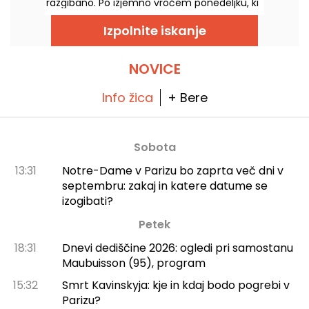
razgibano. Po izjemno vročem ponedeljku, ki
ga je zaznamovala nevarnost nevihte, se
temperature postopoma znižajo, preden se
Izpolnite iskanje
konec tedna vrne toplejše in sončno vreme.
NOVICE
Info žica
+ Bere
Sobota
13:31
Notre-Dame v Parizu bo zaprta več dni v
septembru: zakaj in katere datume se
izogibati?
Petek
18:31
Dnevi dediščine 2026: ogledi pri samostanu
Maubuisson (95), program
15:32
Smrt Kavinskyja: kje in kdaj bodo pogrebi v
Parizu?