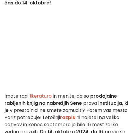
čas do 14. oktobra!
Imate radi
literaturo
in menite, da so
prodajalne
rabljenih knjig na nabrežjih Sene
prava
institucija, ki
je
v prestolnici ne smete zamuditi? Potem vas mesto
Pariz potrebuje! Letošnji
razpis
ni naletel na veliko
odzivov in konec septembra je bilo 16 mest žal še
vedno praznih. Do
14. oktobra 2024, do
16. ure, je še