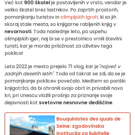
Več kot
900 škatel
je postavljenih v vrsto, vendar je
veliko škatel brez lastnikov. Po zaprtih prostorih,
pomanjkanju turistov in
olimpijskih igrah,
ki so jih
skoraj stale mesta, so knjigarne rabljenih knjig v
nevarnosti
. Toda naslednje leto, po uspehu
olimpijskih iger, naj bi se v prestolnico vrnili številni
turisti, kar je morda priložnost za oživitev tega
poklica!
Leta 2022 je mesto prejelo 71 vlog, kar je
"največ v
zadnjih desetih letih"
. Toda od takrat se zdi, da se je
pomanjkanje poklicev povečalo. Medtem so pariški
knjigotržci, da bi ohranili svojo obrt in privabili novo
kri, pri Unescu vložili prošnjo za priznanje svoje
dejavnosti kot
svetovne nesnovne dediščine
.
Bouquinistes des quais de
Seine: zgodovinska
institucija za ljubitelje