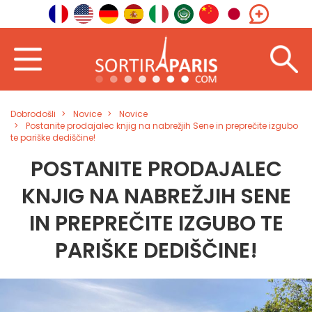
Dobrodošli
Novice
Novice
Postanite prodajalec knjig na nabrežjih Sene in preprečite izgubo
te pariške dediščine!
POSTANITE PRODAJALEC
KNJIG NA NABREŽJIH SENE
IN PREPREČITE IZGUBO TE
PARIŠKE DEDIŠČINE!