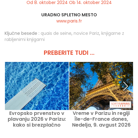
Od 8. oktober 2024 Ob 14. oktober 2024
URADNO SPLETNO MESTO
www.paris.fr
Ključne besede :
quais de seine
,
novice Pariz
,
knjigarne z
rabljenimi knjigami
PREBERITE TUDI ...
Evropsko prvenstvo v
Vreme v Parizu in regiji
plavanju 2026 v Parizu:
Île-de-France danes,
kako si brezplačno
Nedelja, 9. avgust 2026
d
ogledati nekatere
ter jutri
tekme?