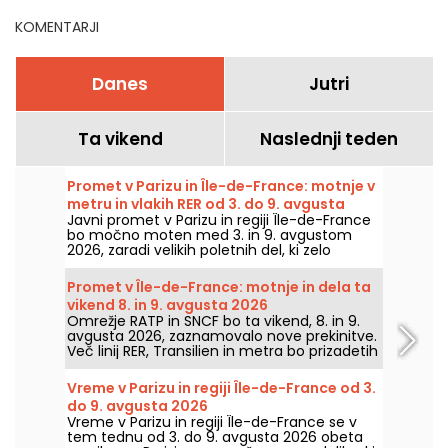
KOMENTARJI
Danes
Jutri
Ta vikend
Naslednji teden
Promet v Parizu in Île-de-France: motnje v
metru in vlakih RER od 3. do 9. avgusta
Javni promet v Parizu in regiji Île-de-France
2026
bo močno moten med 3. in 9. avgustom
2026, zaradi velikih poletnih del, ki zelo
močno prizadenejo nekatere linije, po
navedbah RATP in SNCF.
Promet v Île-de-France: motnje in dela ta
vikend 8. in 9. avgusta 2026
Omrežje RATP in SNCF bo ta vikend, 8. in 9.
avgusta 2026, zaznamovalo nove prekinitve.
Več linij RER, Transilien in metra bo prizadetih
zaradi del in prekinitv, povemo vam vse, da
si pri načrtovanju potovanj lažje pripravite.
Vreme v Parizu in regiji Île-de-France od 3.
do 9. avgusta 2026
Vreme v Parizu in regiji Île-de-France se v
tem tednu od 3. do 9. avgusta 2026 obeta