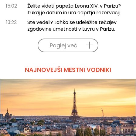
15:02
Želite videti papeža Leona XIV. v Parizu?
Tukaj je datum in ura odprtja rezervacij.
13:22
Ste vedeli? Lahko se udeležite tečajev
zgodovine umetnosti v Luvru v Parizu.
Poglej več
NAJNOVEJŠI MESTNI VODNIKI