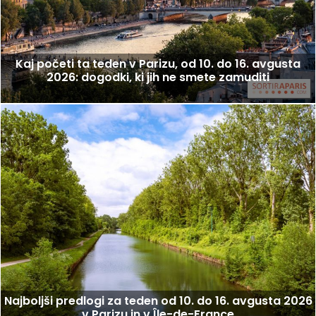
Kaj početi ta teden v Parizu, od 10. do 16. avgusta
2026: dogodki, ki jih ne smete zamuditi
Najboljši predlogi za teden od 10. do 16. avgusta 2026
v Parizu in v Île-de-France