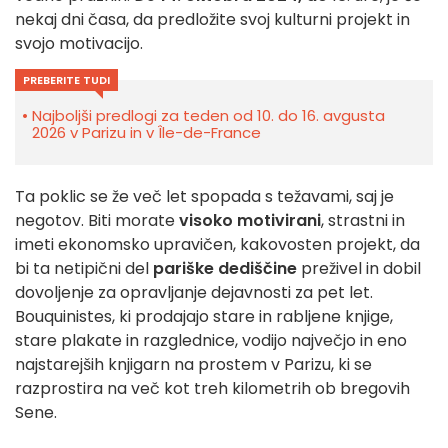
nekaj dni časa, da predložite svoj kulturni projekt in
svojo motivacijo.
PREBERITE TUDI
Najboljši predlogi za teden od 10. do 16. avgusta
2026 v Parizu in v Île-de-France
Ta poklic se že več let spopada s težavami, saj je
negotov. Biti morate
visoko motivirani
, strastni in
imeti ekonomsko upravičen, kakovosten projekt, da
bi ta netipični del
pariške dediščine
preživel in dobil
dovoljenje za opravljanje dejavnosti za pet let.
Bouquinistes, ki prodajajo stare in rabljene knjige,
stare plakate in razglednice, vodijo največjo in eno
najstarejših knjigarn na prostem v Parizu, ki se
razprostira na več kot treh kilometrih ob bregovih
Sene.