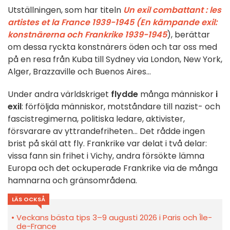
Utställningen, som har titeln
Un exil combattant : les
artistes et la France 1939-1945 (En kämpande exil:
konstnärerna och Frankrike 1939-1945
), berättar
om dessa ryckta konstnärers öden och tar oss med
på en resa från Kuba till Sydney via London, New York,
Alger, Brazzaville och Buenos Aires...
Under andra världskriget
flydde
många människor
i
exil
: förföljda människor, motståndare till nazist- och
fascistregimerna, politiska ledare, aktivister,
försvarare av yttrandefriheten... Det rådde ingen
brist på skäl att fly. Frankrike var delat i två delar:
vissa fann sin frihet i Vichy, andra försökte lämna
Europa och det ockuperade Frankrike via de många
hamnarna och gränsområdena.
LÄS OCKSÅ
Veckans bästa tips 3–9 augusti 2026 i Paris och Île-
de-France