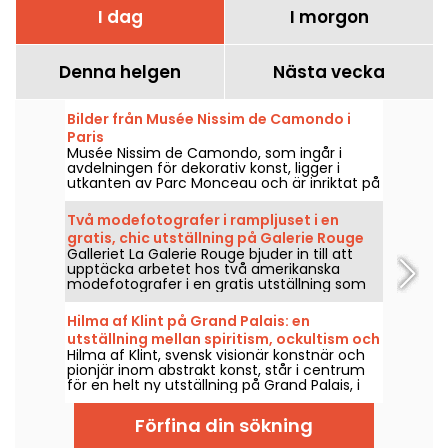
I dag
I morgon
Denna helgen
Nästa vecka
Bilder från Musée Nissim de Camondo i
Paris
Musée Nissim de Camondo, som ingår i
avdelningen för dekorativ konst, ligger i
utkanten av Parc Monceau och är inriktat på
fransk dekorativ konst från andra hälften av
1600-talet.
Två modefotografer i rampljuset i en
gratis, chic utställning på Galerie Rouge
Galleriet La Galerie Rouge bjuder in till att
upptäcka arbetet hos två amerikanska
modefotografer i en gratis utställning som
visas 29 maj–19 september 2026.
Hilma af Klint på Grand Palais: en
utställning mellan spiritism, ockultism och
Hilma af Klint, svensk visionär konstnär och
abstraktion
pionjär inom abstrakt konst, står i centrum
för en helt ny utställning på Grand Palais, i
samarbete med Centre Pompidou, 6 maj–
30 augusti 2026. Hennes mystiska verk,
Förfina din sökning
närda av spiritism och det ockulta, visas för
första gången i Frankrike i en presentation