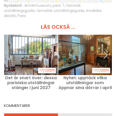
Nyckelord :
Armémuseum
,
paris 7
,
historisk
utställningsguide
,
tematisk utställningsguide
,
Invalides
distrikt
,
Paris
LÄS OCKSÅ ...
Det är snart över: dessa
Nyhet: upptäck vilka
parisiska utställningar
utställningar som
stänger i juni 2027
öppnar sina dörrar i april
s
2027 på Paris museer
KOMMENTARER