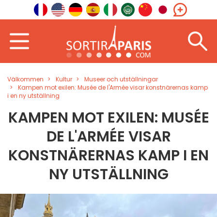
Välkommen
Kultur
Museer och utställningar
Kampen mot exilen: Musée de l'Armée visar konstnärernas kamp
i en ny utställning
KAMPEN MOT EXILEN: MUSÉE
DE L'ARMÉE VISAR
KONSTNÄRERNAS KAMP I EN
NY UTSTÄLLNING