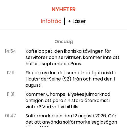
som samlar nästan alla verk ur cykeln
Templets målningar, hennes största bedrift.
NYHETER
Infotråd
+ Läser
Onsdag
14:54
Kaffeloppet, den ikoniska tävlingen för
servitörer och servitriser, kommer inte att
hållas i september i Paris.
12:11
Elsparkcyklar: det som blir obligatoriskt i
Hauts-de-Seine (92) från och med den 1
augusti
11:31
Kommer Champs-Élysées julmarknad
äntligen att göra sin stora återkomst i
vinter? Vad vet vi hittills.
01:47
Solförmörkelsen den 12 augusti 2026: Går
det att använda solförmörkelseglasögon