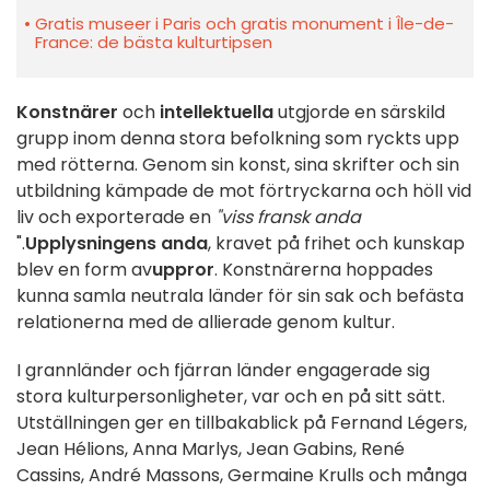
Gratis museer i Paris och gratis monument i Île-de-
France: de bästa kulturtipsen
Konstnärer
och
intellektuella
utgjorde en särskild
grupp inom denna stora befolkning som ryckts upp
med rötterna. Genom sin konst, sina skrifter och sin
utbildning kämpade de mot förtryckarna och höll vid
liv och exporterade en
"viss fransk anda
".
Upplysningens anda
, kravet på frihet och kunskap
blev en form av
uppror
. Konstnärerna hoppades
kunna samla neutrala länder för sin sak och befästa
relationerna med de allierade genom kultur.
I grannländer och fjärran länder engagerade sig
stora kulturpersonligheter, var och en på sitt sätt.
Utställningen ger en tillbakablick på Fernand Légers,
Jean Hélions, Anna Marlys, Jean Gabins, René
Cassins, André Massons, Germaine Krulls och många