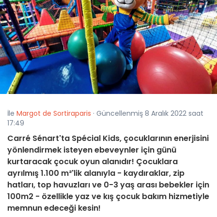
İle
Margot de Sortiraparis
· Güncellenmiş 8 Aralık 2022 saat
17:49
Carré Sénart'ta Spécial Kids, çocuklarının enerjisini
yönlendirmek isteyen ebeveynler için günü
kurtaracak çocuk oyun alanıdır! Çocuklara
ayrılmış 1.100 m²'lik alanıyla - kaydıraklar, zip
hatları, top havuzları ve 0-3 yaş arası bebekler için
100m2 - özellikle yaz ve kış çocuk bakım hizmetiyle
memnun edeceği kesin!