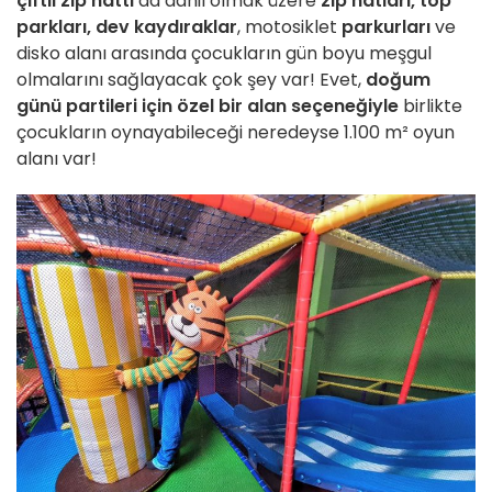
çiftli
zip hattı
da dahil olmak üzere
zip hatları
, top
parkları, dev kaydıraklar
, motosiklet
parkurları
ve
disko alanı arasında çocukların gün boyu meşgul
olmalarını sağlayacak çok şey var! Evet,
doğum
günü partileri için özel bir alan seçeneğiyle
birlikte
çocukların oynayabileceği neredeyse 1.100 m² oyun
alanı var!