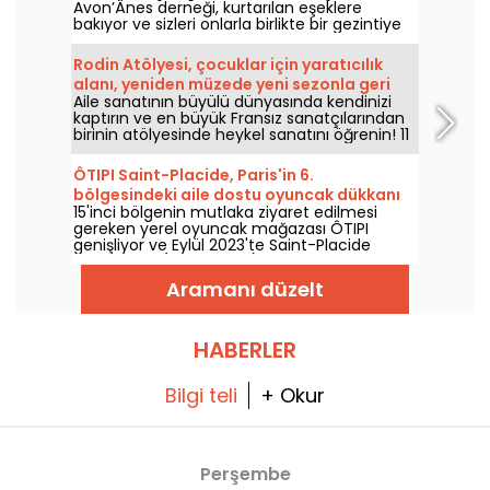
Avon’Ânes derneği, kurtarılan eşeklere
bakıyor ve sizleri onlarla birlikte bir gezintiye
çıkmaya davet ediyor.
Rodin Atölyesi, çocuklar için yaratıcılık
alanı, yeniden müzede yeni sezonla geri
Aile sanatının büyülü dünyasında kendinizi
döndü
kaptırın ve en büyük Fransız sanatçılarından
birinin atölyesinde heykel sanatını öğrenin! 11
Nisan'dan 6 Eylül 2026’ya kadar, Rodin Müzesi,
minik meraklıları heykel sanatıyla tanıştırmak
ÔTIPI Saint-Placide, Paris'in 6.
için Atelier Rodin’i ziyaretçilerine açıyor. 2026
bölgesindeki aile dostu oyuncak dükkanı
sezonunun yeniliklerini keşfetmeye hazır
15'inci bölgenin mutlaka ziyaret edilmesi
olun.
gereken yerel oyuncak mağazası ÔTIPI
genişliyor ve Eylül 2023'te Saint-Placide
bölgesinde (6'ncı bölge) yeni bir adres
açacak.
Aramanı düzelt
HABERLER
Bilgi teli
+ Okur
Perşembe