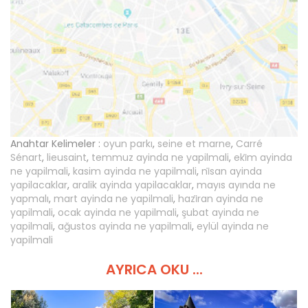
Anahtar Kelimeler :
oyun parkı
,
seine et marne
,
Carré
Sénart
,
lieusaint
,
temmuz ayinda ne yapilmali
,
eki̇m ayinda
ne yapilmali
,
kasim ayinda ne yapilmali
,
ni̇san ayinda
yapilacaklar
,
aralik ayinda yapilacaklar
,
mayıs ayında ne
yapmalı
,
mart ayinda ne yapilmali
,
hazi̇ran ayinda ne
yapilmali
,
ocak ayinda ne yapilmali
,
şubat ayinda ne
yapilmali
,
ağustos ayinda ne yapilmali
,
eylül ayinda ne
yapilmali
AYRICA OKU ...