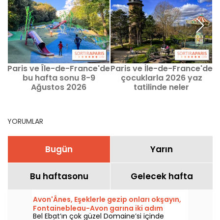
Paris ve Île-de-France'de
Paris ve İle-de-France'de
P
bu hafta sonu 8-9
çocuklarla 2026 yaz
Ağustos 2026
tatilinde neler
tarihlerinde çocuklarla
yapabilirsiniz?
neler yapabilirsiniz?
YORUMLAR
Bugün
Yarın
Bu haftasonu
Gelecek hafta
Avon'Ânes, Eşeklerle gezip onları okşayın,
Fontainebleau-Avon garına iki adım
Bel Ebat’ın çok güzel Domaine’si içinde
mesafede