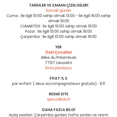
TARIHLER VE ZAMAN ÇIZELGELERI
Sonraki günler
Cuma :
i̇le ilgili 10:00 sahip olmak 13:00 - i̇le ilgili 16:00 sahip
olmak 19:00
CUMARTESİ :
i̇le ilgili 10:00 sahip olmak 19:00
Pazar :
i̇le ilgili 10:00 sahip olmak 19:00
Çarşamba :
i̇le ilgili 10:00 sahip olmak 19:00
YER
Özel Çocuklar
Allée du Préambule
77127
Lieusaint
Rota planlayıcı
FIYAT:% S
par enfant ( deux accompagnateurs gratuits) : €11
RESMI SITE
specialkids.fr
DAHA FAZLA BILGI
Açılış saatleri: Çarşamba günleri, hafta sonları ve resmi