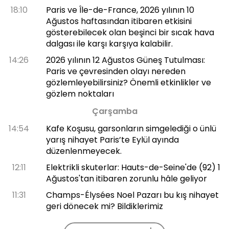
18:10
Paris ve Île-de-France, 2026 yılının 10
Ağustos haftasından itibaren etkisini
gösterebilecek olan beşinci bir sıcak hava
dalgası ile karşı karşıya kalabilir.
14:26
2026 yılının 12 Ağustos Güneş Tutulması:
Paris ve çevresinden olayı nereden
gözlemleyebilirsiniz? Önemli etkinlikler ve
gözlem noktaları
Çarşamba
14:54
Kafe Koşusu, garsonların simgelediği o ünlü
yarış nihayet Paris’te Eylül ayında
düzenlenmeyecek.
12:11
Elektrikli skuterlar: Hauts-de-Seine'de (92) 1
Ağustos'tan itibaren zorunlu hâle geliyor
11:31
Champs-Élysées Noel Pazarı bu kış nihayet
geri dönecek mi? Bildiklerimiz