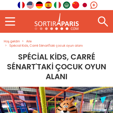
Hoş geldin
Aile
Spécial Kids, Carré Sénart'taki çocuk oyun alanı
SPÉCIAL KIDS, CARRÉ
SÉNART'TAKI ÇOCUK OYUN
ALANI