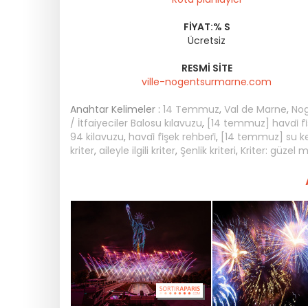
FIYAT:% S
Ücretsiz
RESMI SITE
ville-nogentsurmarne.com
Anahtar Kelimeler :
14 Temmuz
,
Val de Marne
,
Nog
/ İtfaiyeciler Balosu kılavuzu
,
[14 temmuz] havai̇ fi̇
94 kilavuzu
,
havai̇ fi̇şek rehberi̇
,
[14 temmuz] su kena
kriter
,
aileyle ilgili kriter
,
Şenlik kriteri
,
Kriter: güzel 