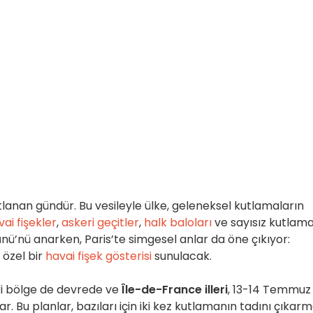
lanan gündür. Bu vesileyle ülke, geleneksel kutlamaların
vai fişekler
,
askeri geçitler
,
halk baloları
ve sayısız kutlama.
Günü’nü anarken, Paris’te simgesel anlar da öne çıkıyor:
 özel bir
havai fişek gösterisi
sunulacak.
ki bölge de devrede ve
Île-de-France illeri
, 13-14 Temmuz
. Bu planlar, bazıları için iki kez kutlamanın tadını çıkar