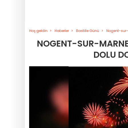
Hoş geldin
Haberler
Bastille Günü
Nogent-sur-
NOGENT-SUR-MARNE'D
DOLU D