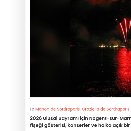
İle
Manon de Sortiraparis
,
Graziella de Sortiraparis
2026 Ulusal Bayramı için Nogent-sur-Marn
fişeği gösterisi, konserler ve halka açık bir