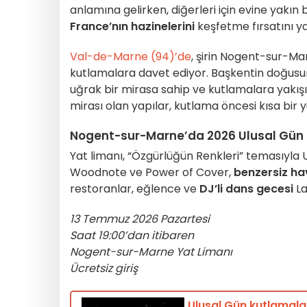
anlamına gelirken, diğerleri için evine yakı
France’nın hazinelerini
keşfetme fırsatını ya
Val-de-Marne (94)’de
, şirin Nogent-sur-Ma
kutlamalara davet ediyor. Başkentin doğusun
uğrak bir mirasa sahip ve kutlamalara yakışı
mirası olan yapılar, kutlama öncesi kısa bir y
Nogent-sur-Marne’da 2026 Ulusal Gün
Yat limanı, “Özgürlüğün Renkleri” temasıyla 
Woodnote ve Power of Cover,
benzersiz hav
restoranlar, eğlence ve
DJ’li dans gecesi
La
13 Temmuz 2026 Pazartesi
Saat 19:00’dan itibaren
Nogent-sur-Marne Yat Limanı
Ücretsiz giriş
Ulusal Gün kutlamalar