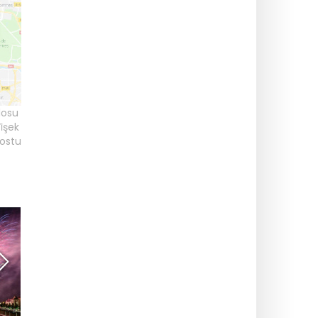
losu
̇şek
dostu