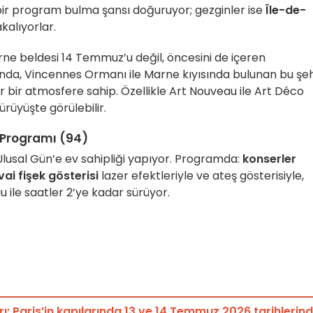
n bir program bulma şansı doğuruyor; gezginler ise
Île-de-
kalıyorlar.
rne beldesi 14 Temmuz’u değil, öncesini de içeren
da, Vincennes Ormanı ile Marne kıyısında bulunan bu şeh
r bir atmosfere sahip. Özellikle Art Nouveau ile Art Déco
ürüyüşte görülebilir.
 Programı (94)
Ulusal Gün’e ev sahipliği yapıyor. Programda:
konserler
ai fişek gösterisi
lazer efektleriyle ve ateş gösterisiyle,
u ile saatler 2’ye kadar sürüyor.
ı: Paris’in kapılarında 13 ve 14 Temmuz 2026 tarihlerin