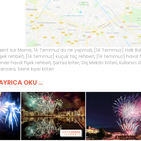
ent sur Marne
,
14 Temmuz'da ne yapmalı
,
[14 Temmuz] Halk Ba
şek rehberi̇
,
[14 temmuz] küçük taç rehberi̇
,
[14 temmuz] havai̇ fi
ri havai̇ fi̇şek rehberi̇
,
Şartsız kriter
,
Dış Mekân Kriteri
,
kullanıcı 
manzara
,
Seine kıyısı kriteri
AYRICA OKU ...