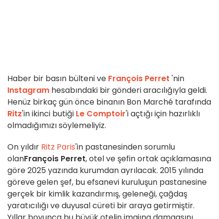
Haber bir basın bülteni ve
François Perret
'nin
Instagram
hesabındaki bir gönderi aracılığıyla geldi.
Henüz birkaç gün önce binanın Bon Marché tarafında
Ritz
'in ikinci butiği
Le Comptoir
'i açtığı için hazırlıklı
olmadığımızı söylemeliyiz.
On yıldır
Ritz Paris
'in
pastanesinden sorumlu
olan
François Perret
, otel ve şefin ortak açıklamasına
göre 2025 yazında kurumdan ayrılacak. 2015 yılında
göreve gelen şef, bu efsanevi kuruluşun pastanesine
gerçek bir kimlik kazandırmış, geleneği, çağdaş
yaratıcılığı ve duyusal cüreti bir araya getirmiştir.
Yıllar boyunca bu büyük otelin imajına damgasını