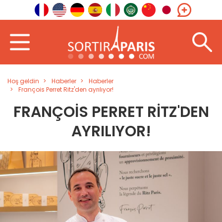
Hoş geldin
Haberler
Haberler
François Perret Ritz'den ayrılıyor!
FRANÇOIS PERRET RITZ'DEN
AYRILIYOR!