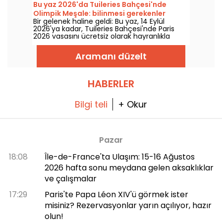
nasıl ulaşılır? Size yanıt veriyoruz.
Bu yaz 2026'da Tuileries Bahçesi'nde
Olimpik Meşale: bilinmesi gerekenler
Bir gelenek haline geldi: Bu yaz, 14 Eylül
2026'ya kadar, Tuileries Bahçesi'nde Paris
2026 vasasını ücretsiz olarak hayranlıkla
izleyin.
Aramanı düzelt
HABERLER
Bilgi teli
+ Okur
Pazar
18:08
Île-de-France'ta Ulaşım: 15-16 Ağustos
2026 hafta sonu meydana gelen aksaklıklar
ve çalışmalar
17:29
Paris'te Papa Léon XIV'ü görmek ister
misiniz? Rezervasyonlar yarın açılıyor, hazır
olun!