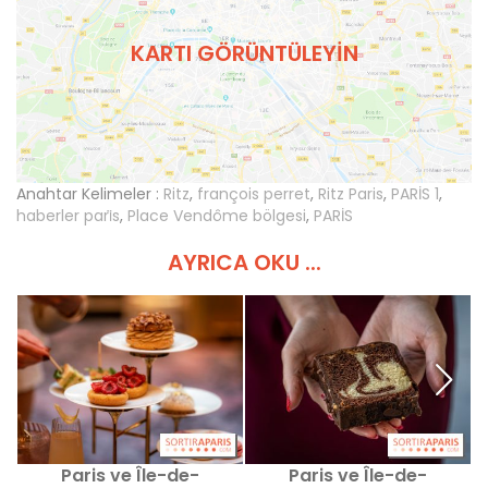
KARTI GÖRÜNTÜLEYIN
Anahtar Kelimeler :
Ritz
,
françois perret
,
Ritz Paris
,
PARİS 1
,
haberler pari̇s
,
Place Vendôme bölgesi
,
PARİS
AYRICA OKU ...
Paris ve Île-de-
Paris ve Île-de-