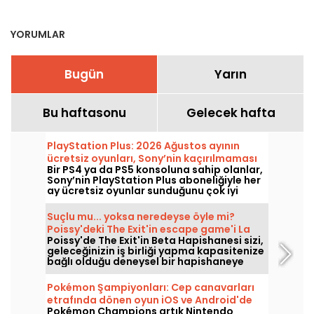
Strasbourg-Saint-Denis
yakınlarında
YORUMLAR
Bugün
Yarın
Bu haftasonu
Gelecek hafta
PlayStation Plus: 2026 Ağustos ayının
ücretsiz oyunları, Sony’nin kaçırılmaması
Bir PS4 ya da PS5 konsoluna sahip olanlar,
gereken hediyeleri
Sony’nin PlayStation Plus aboneliğiyle her
ay ücretsiz oyunlar sunduğunu çok iyi
biliyor. Peki Ağustos 2026’da hangi
oyunlar ücretsiz? Bu ayın seçkisini
Suçlu mu... yoksa neredeyse öyle mi?
inceleyin.
Poissy'deki The Exit'in escape game'i La
Poissy'de The Exit'in Beta Hapishanesi sizi,
Prison Bêta'yı keşfedin.
geleceğinizin iş birliği yapma kapasitenize
bağlı olduğu deneysel bir hapishaneye
götürüyor. Kaçış temasını özgün bir
senaryoyla saptıran bir görev.
Pokémon Şampiyonları: Cep canavarları
etrafında dönen oyun iOS ve Android'de
Pokémon Champions artık Nintendo
mevcut