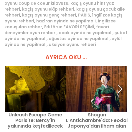
oyunu coup de coeur kılavuzu
,
kaçış oyunu hint yaz
rehberi
,
kaçiş oyunu eki̇p rehberi̇
,
kaçış oyunu çocuk aile
rehberi
,
kaçış oyunu genç rehberi
,
PARİS
,
i̇ngi̇li̇zce kaçiş
oyunu rehberi̇
,
hazi̇ran ayinda ne yapilmali
,
İngilizce
konuşulan rehber
,
Editörün FAVORİ SEÇİMİ
,
favori
deneyimler oyun rehberi
,
ocak ayinda ne yapilmali
,
şubat
ayinda ne yapilmali
,
ağustos ayinda ne yapilmali
,
eylül
ayinda ne yapilmali
,
aksiyon oyunu rehberi
AYRICA OKU ...
Unleash Escape Game
Shogun
Paris'te: Bercy'in
L’Antichambre'da: Feodal
yakınında keşfedilecek
Japonya'dan ilham alan
maceralar
kaçış oyunu Paris'te