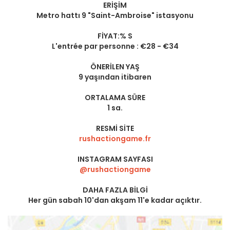
ERIŞIM
Metro hattı 9 "Saint-Ambroise" istasyonu
FIYAT:% S
L'entrée par personne : €28 - €34
ÖNERILEN YAŞ
9 yaşından itibaren
ORTALAMA SÜRE
1 sa.
RESMI SITE
rushactiongame.fr
INSTAGRAM SAYFASI
@rushactiongame
DAHA FAZLA BILGI
Her gün sabah 10'dan akşam 11'e kadar açıktır.