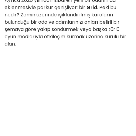
Ayrıca 2026 yılından itibaren yeni bir odanın da
eklenmesiyle parkur genişliyor: bir
Grid
. Peki bu
nedir? Zemin üzerinde ışıklandırılmış karoların
bulunduğu bir oda ve adımlarınızı onları belirli bir
şemaya göre yakıp söndürmek veya başka türlü
oyun modlarıyla etkileşim kurmak üzerine kurulu bir
alan.