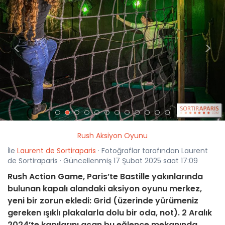
<
>
Rush Aksiyon Oyunu
İle
Laurent de Sortiraparis
· Fotoğraflar tarafından Laurent
de Sortiraparis · Güncellenmiş 17 Şubat 2025 saat 17:09
Rush Action Game, Paris’te Bastille yakınlarında
bulunan kapalı alandaki aksiyon oyunu merkez,
yeni bir zorun ekledi: Grid (üzerinde yürümeniz
gereken ışıklı plakalarla dolu bir oda, not). 2 Aralık
2024’te kapılarını açan bu eğlence mekanında,