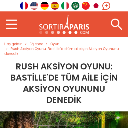
Hoş geldin
Eğlence
Oyun
Rush Aksiyon Oyunu: Bastille'de tüm aile için Aksiyon Oyununu
denedik
RUSH AKSIYON OYUNU:
BASTILLE'DE TÜM AILE IÇIN
AKSIYON OYUNUNU
DENEDIK