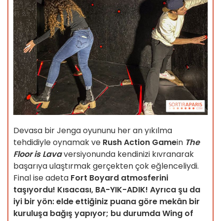
Devasa bir Jenga oyununu her an yıkılma
tehdidiyle oynamak ve
Rush Action Game
in
The
Floor is Lava
versiyonunda kendinizi kıvranarak
başarıya ulaştırmak gerçekten çok eğlenceliydi.
Final ise adeta
Fort Boyard atmosferini
taşıyordu! Kısacası, BA-YIK-ADIK! Ayrıca şu da
iyi bir yön: elde ettiğiniz puana göre mekân bir
kuruluşa bağış yapıyor; bu durumda Wing of