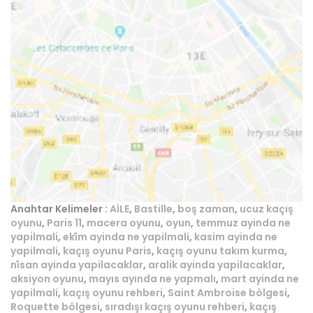
Anahtar Kelimeler :
AİLE
,
Bastille
,
boş zaman
,
ucuz kaçış
oyunu
,
Paris 11
,
macera oyunu
,
oyun
,
temmuz ayinda ne
yapilmali
,
eki̇m ayinda ne yapilmali
,
kasim ayinda ne
yapilmali
,
kaçış oyunu Paris
,
kaçış oyunu takım kurma
,
ni̇san ayinda yapilacaklar
,
aralik ayinda yapilacaklar
,
aksiyon oyunu
,
mayıs ayında ne yapmalı
,
mart ayinda ne
yapilmali
,
kaçış oyunu rehberi
,
Saint Ambroise bölgesi
,
Roquette bölgesi
,
sıradışı kaçış oyunu rehberi
,
kaçış