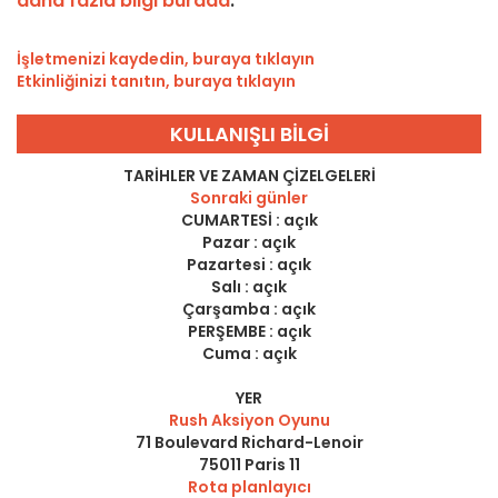
daha fazla bilgi burada
.
İşletmenizi kaydedin, buraya tıklayın
Etkinliğinizi tanıtın, buraya tıklayın
KULLANIŞLI BILGI
TARIHLER VE ZAMAN ÇIZELGELERI
Sonraki günler
CUMARTESİ :
açık
Pazar :
açık
Pazartesi :
açık
Salı :
açık
Çarşamba :
açık
PERŞEMBE :
açık
Cuma :
açık
YER
Rush Aksiyon Oyunu
71 Boulevard Richard-Lenoir
75011
Paris 11
Rota planlayıcı