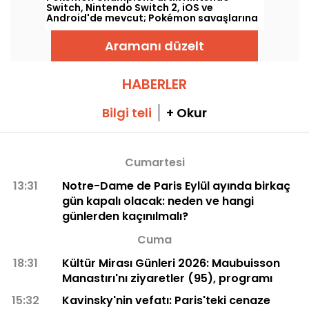
Switch, Nintendo Switch 2, iOS ve
Android'de mevcut; Pokémon savaşlarına
ve rekabetçi stratejiye odaklanan bir
deneyim sunuyor. Bu yeni bölüm, konsol
Aramanı düzelt
sürümünün 8 Nisan 2026'daki çıkışının
ardından mobilde 17 Haziran 2026'da
piyasaya sürüldü ve tüm oyuncu
profillerine hitap eden karşılaşmalara
HABERLER
odaklanıyor.
Bilgi teli
+ Okur
Cumartesi
13:31
Notre-Dame de Paris Eylül ayında birkaç
gün kapalı olacak: neden ve hangi
günlerden kaçınılmalı?
Cuma
18:31
Kültür Mirası Günleri 2026: Maubuisson
Manastırı'nı ziyaretler (95), programı
15:32
Kavinsky'nin vefatı: Paris'teki cenaze