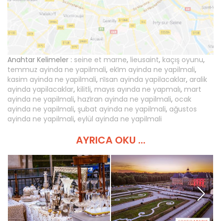
Anahtar Kelimeler :
seine et marne
,
lieusaint
,
kaçış oyunu
,
temmuz ayinda ne yapilmali
,
eki̇m ayinda ne yapilmali
,
kasim ayinda ne yapilmali
,
ni̇san ayinda yapilacaklar
,
aralik
ayinda yapilacaklar
,
kilitli
,
mayıs ayında ne yapmalı
,
mart
ayinda ne yapilmali
,
hazi̇ran ayinda ne yapilmali
,
ocak
ayinda ne yapilmali
,
şubat ayinda ne yapilmali
,
ağustos
ayinda ne yapilmali
,
eylül ayinda ne yapilmali
AYRICA OKU ...