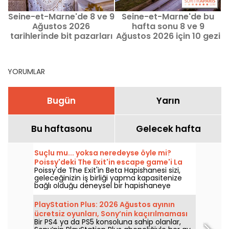
Seine-et-Marne'de 8 ve 9
Seine-et-Marne'de bu
Ağustos 2026
hafta sonu 8 ve 9
tarihlerinde bit pazarları
Ağustos 2026 için 10 gezi
ve ikinci el açık hava
önerisi (77)
pazarları - 77
YORUMLAR
Bugün
Yarın
Bu haftasonu
Gelecek hafta
Suçlu mu... yoksa neredeyse öyle mi?
Poissy'deki The Exit'in escape game'i La
Poissy'de The Exit'in Beta Hapishanesi sizi,
Prison Bêta'yı keşfedin.
geleceğinizin iş birliği yapma kapasitenize
bağlı olduğu deneysel bir hapishaneye
götürüyor. Kaçış temasını özgün bir
senaryoyla saptıran bir görev.
PlayStation Plus: 2026 Ağustos ayının
ücretsiz oyunları, Sony’nin kaçırılmaması
Bir PS4 ya da PS5 konsoluna sahip olanlar,
gereken hediyeleri