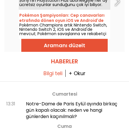
Sony’nin PlayStation Plus aboneliğiyle her ay
ücretsiz oyunlar sunduğunu çok iyi biliyor.
Peki Ağustos 2026’da hangi oyunlar ücretsiz?
Bu ayın seçkisini inceleyin.
Pokémon Şampiyonları: Cep canavarları
etrafında dönen oyun iOS ve Android'de
Pokémon Champions artık Nintendo Switch,
mevcut
Nintendo Switch 2, iOS ve Android'de
mevcut; Pokémon savaşlarına ve rekabetçi
stratejiye odaklanan bir deneyim sunuyor. Bu
yeni bölüm, konsol sürümünün 8 Nisan
Aramanı düzelt
2026'daki çıkışının ardından mobilde 17
Haziran 2026'da piyasaya sürüldü ve tüm
oyuncu profillerine hitap eden karşılaşmalara
odaklanıyor.
HABERLER
Bilgi teli
+ Okur
Cumartesi
13:31
Notre-Dame de Paris Eylül ayında birkaç
gün kapalı olacak: neden ve hangi
günlerden kaçınılmalı?
Cuma