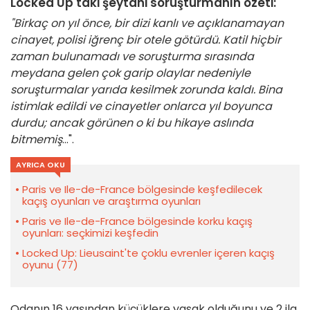
Locked Up'taki şeytani soruşturmanın özeti:
"Birkaç on yıl önce, bir dizi kanlı ve açıklanamayan
cinayet, polisi iğrenç bir otele götürdü. Katil hiçbir
zaman bulunamadı ve soruşturma sırasında
meydana gelen çok garip olaylar nedeniyle
soruşturmalar yarıda kesilmek zorunda kaldı. Bina
istimlak edildi ve cinayetler onlarca yıl boyunca
durdu; ancak görünen o ki bu hikaye aslında
bitmemiş
...".
AYRICA OKU
Paris ve Ile-de-France bölgesinde keşfedilecek
kaçış oyunları ve araştırma oyunları
Paris ve Ile-de-France bölgesinde korku kaçış
oyunları: seçkimizi keşfedin
Locked Up: Lieusaint'te çoklu evrenler içeren kaçış
oyunu (77)
Odanın 16 yaşından küçüklere yasak olduğunu ve 2 ila