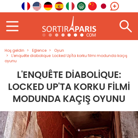
Hoş geldin
Eğlence
Oyun
L'enquête diabolique: Locked Up'ta korku filmi modunda kaçış
oyunu
L'ENQUÊTE DIABOLIQUE:
LOCKED UP'TA KORKU FILMI
MODUNDA KAÇIŞ OYUNU