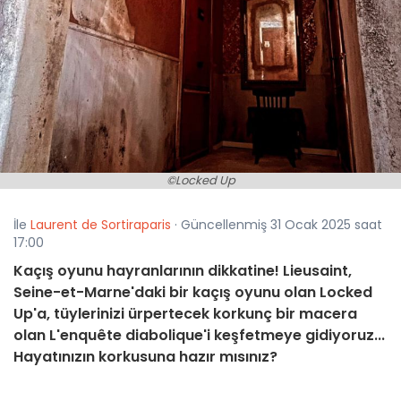
©Locked Up
İle
Laurent de Sortiraparis
· Güncellenmiş 31 Ocak 2025 saat
17:00
Kaçış oyunu hayranlarının dikkatine! Lieusaint,
Seine-et-Marne'daki bir kaçış oyunu olan Locked
Up'a, tüylerinizi ürpertecek korkunç bir macera
olan L'enquête diabolique'i keşfetmeye gidiyoruz...
Hayatınızın korkusuna hazır mısınız?