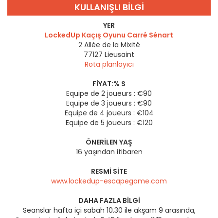
KULLANIŞLI BILGI
YER
LockedUp Kaçış Oyunu Carré Sénart
2 Allée de la Mixité
77127
Lieusaint
Rota planlayıcı
FIYAT:% S
Equipe de 2 joueurs : €90
Equipe de 3 joueurs : €90
Equipe de 4 joueurs : €104
Equipe de 5 joueurs : €120
ÖNERILEN YAŞ
16 yaşından itibaren
RESMI SITE
www.lockedup-escapegame.com
DAHA FAZLA BILGI
Seanslar hafta içi sabah 10.30 ile akşam 9 arasında,