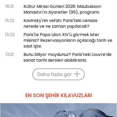
18:31
Kültür Mirası Günleri 2026: Maubuisson
Manastırı'nı ziyaretler (95), programı
15:32
Kavinsky'nin vefatı: Paris'teki cenaze
nerede ve ne zaman yapılacak?
15:02
Paris'te Papa Léon XIV'ü görmek ister
misiniz? Rezervasyonların açılacağı tarih ve
saat işte.
13:21
Bunu biliyor muydunuz? Paris’teki Louvre’de
sanat tarihi dersleri alabilirsiniz.
Daha fazla gör
EN SON ŞEHIR KILAVUZLARI