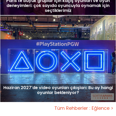
Paris'te büyük gruplar için kaçış oyunları ve oyun
deneyimleri: çok sayıda oyuncuyla oynamak için
seçtiklerimiz
Haziran 2027'de video oyunları çıkışları: Bu ay hangi
oyunlar bekleniyor?
Tüm Rehberler : Eğlence >