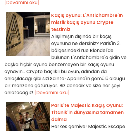
[Devamını oku]
Kaçış oyunu: L'Antichambre'ın
mistik kaçış oyunu Crypte
testimiz
Alışılmışın dışında bir kaçış
oyununa ne dersiniz? Paris'in 3.
bölgesindeki rue Blondel'de
bulunan L'Antichambre'a gidin ve
başka hiçbir oyuna benzemeyen bir kaçış oyunu
oynayın... Crypte başlıklı bu oyun, adından da
anlaşılacağı gibi sizi Sainte-Apolline'in gömülü olduğu
bir mahzene götürüyor. Biz denedik ve size her şeyi
anlatacağız!
[Devamını oku]
Paris'te Majestic Kaçış Oyunu:
Titanik'in dünyasına tamamen
dalma
Herkes gemiye! Majestic Escape