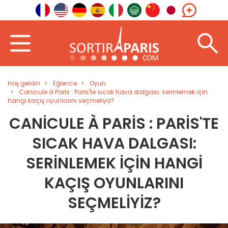
Hoş geldin
Eğlence
Oyun
Canicule à Paris : Paris'te sıcak hava dalgası: serinlemek için
hangi kaçış oyunlarını seçmeliyiz?
CANICULE À PARIS : PARIS'TE
SICAK HAVA DALGASI:
SERINLEMEK IÇIN HANGI
KAÇIŞ OYUNLARINI
SEÇMELIYIZ?