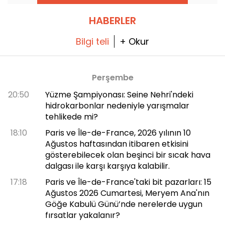
sahnede olacak.
HABERLER
Bilgi teli
+ Okur
Perşembe
20:50
Yüzme Şampiyonası: Seine Nehri'ndeki
hidrokarbonlar nedeniyle yarışmalar
tehlikede mi?
18:10
Paris ve Île-de-France, 2026 yılının 10
Ağustos haftasından itibaren etkisini
gösterebilecek olan beşinci bir sıcak hava
dalgası ile karşı karşıya kalabilir.
17:18
Paris ve Île-de-France'taki bit pazarları: 15
Ağustos 2026 Cumartesi, Meryem Ana'nın
Göğe Kabulü Günü’nde nerelerde uygun
fırsatlar yakalanır?