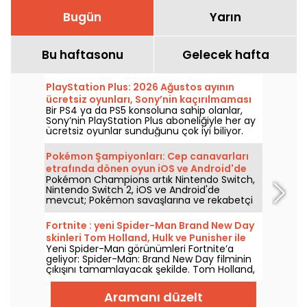
Bugün
Yarın
Bu haftasonu
Gelecek hafta
PlayStation Plus: 2026 Ağustos ayının
ücretsiz oyunları, Sony’nin kaçırılmaması
Bir PS4 ya da PS5 konsoluna sahip olanlar,
gereken hediyeleri
Sony’nin PlayStation Plus aboneliğiyle her ay
ücretsiz oyunlar sunduğunu çok iyi biliyor.
Peki Ağustos 2026’da hangi oyunlar ücretsiz?
Bu ayın seçkisini inceleyin.
Pokémon Şampiyonları: Cep canavarları
etrafında dönen oyun iOS ve Android'de
Pokémon Champions artık Nintendo Switch,
mevcut
Nintendo Switch 2, iOS ve Android'de
mevcut; Pokémon savaşlarına ve rekabetçi
stratejiye odaklanan bir deneyim sunuyor. Bu
yeni bölüm, konsol sürümünün 8 Nisan
Fortnite : yeni Spider-Man Brand New Day
2026'daki çıkışının ardından mobilde 17
skinleri Tom Holland, Hulk ve Punisher ile
Haziran 2026'da piyasaya sürüldü ve tüm
Yeni Spider-Man görünümleri Fortnite’a
geliyor
oyuncu profillerine hitap eden karşılaşmalara
geliyor: Spider-Man: Brand New Day filminin
odaklanıyor.
çıkışını tamamlayacak şekilde. Tom Holland,
Epic Games’in oyununda Peter Parker
kostümünü tekrar giyecek; Hulk ve Punisher
Aramanı düzelt
ile birlikte 31 Temmuz 2026’dan itibaren