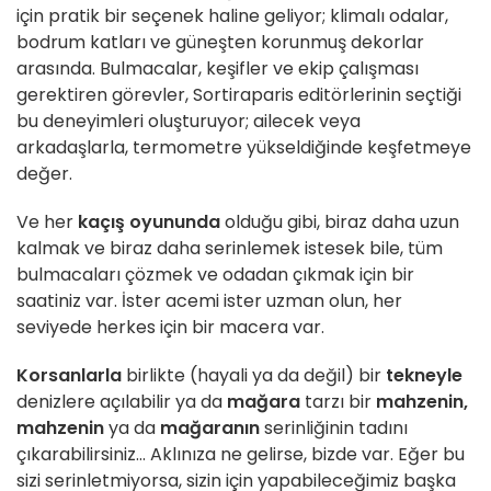
için pratik bir seçenek haline geliyor; klimalı odalar,
bodrum katları ve güneşten korunmuş dekorlar
arasında. Bulmacalar, keşifler ve ekip çalışması
gerektiren görevler, Sortiraparis editörlerinin seçtiği
bu deneyimleri oluşturuyor; ailecek veya
arkadaşlarla, termometre yükseldiğinde keşfetmeye
değer.
Ve her
kaçış oyununda
olduğu gibi, biraz daha uzun
kalmak ve biraz daha serinlemek istesek bile, tüm
bulmacaları çözmek ve odadan çıkmak için bir
saatiniz var. İster acemi ister uzman olun, her
seviyede herkes için bir macera var.
Korsanlarla
birlikte (hayali ya da değil) bir
tekneyle
denizlere açılabilir ya da
mağara
tarzı bir
mahzenin,
mahzenin
ya da
mağaranın
serinliğinin tadını
çıkarabilirsiniz... Aklınıza ne gelirse, bizde var. Eğer bu
sizi serinletmiyorsa, sizin için yapabileceğimiz başka