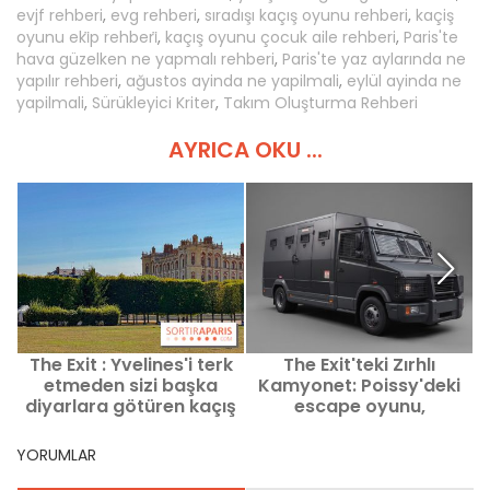
evjf rehberi
,
evg rehberi
,
sıradışı kaçış oyunu rehberi
,
kaçiş
oyunu eki̇p rehberi̇
,
kaçış oyunu çocuk aile rehberi
,
Paris'te
hava güzelken ne yapmalı rehberi
,
Paris'te yaz aylarında ne
yapılır rehberi
,
ağustos ayinda ne yapilmali
,
eylül ayinda ne
yapilmali
,
Sürükleyici Kriter
,
Takım Oluşturma Rehberi
AYRICA OKU ...
The Exit : Yvelines'i terk
The Exit'teki Zırhlı
etmeden sizi başka
Kamyonet: Poissy'deki
diyarlara götüren kaçış
escape oyunu,
oyunları
soygununuzun nihayet
başarıya ulaşabileceği
YORUMLAR
yer