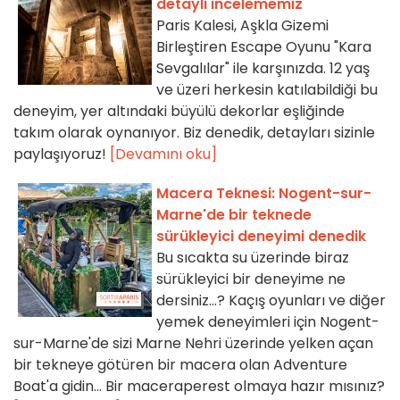
detaylı incelememiz
Paris Kalesi, Aşkla Gizemi
Birleştiren Escape Oyunu "Kara
Sevgalılar" ile karşınızda. 12 yaş
ve üzeri herkesin katılabildiği bu
deneyim, yer altındaki büyülü dekorlar eşliğinde
takım olarak oynanıyor. Biz denedik, detayları sizinle
paylaşıyoruz!
[Devamını oku]
Macera Teknesi: Nogent-sur-
Marne'de bir teknede
sürükleyici deneyimi denedik
Bu sıcakta su üzerinde biraz
sürükleyici bir deneyime ne
dersiniz...? Kaçış oyunları ve diğer
yemek deneyimleri için Nogent-
sur-Marne'de sizi Marne Nehri üzerinde yelken açan
bir tekneye götüren bir macera olan Adventure
Boat'a gidin... Bir maceraperest olmaya hazır mısınız?