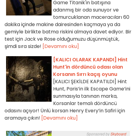
Game Titanik'in batışına
adanmış bir oda sunuyor ve
tomurcuklanan maceracıları 60
dakika içinde makine dairesinden kaçmaya ya da
gemiyle birlikte batma riskini almaya davet ediyor. Bir
test için Jack ve Rose olduğumuzu düşünmüştük,
şimdi sıra sizde!
[Devamını oku]
[KALICI OLARAK KAPANDI] Hint
Hunt'in dördüncü odası olan
Korsanın Sırrı kaçış oyunu
[KALICI ŞEKİLDE KAPATILDI] Hint
Hunt, Paris’in ilk Escape Game’ini
sunmasıyla tanınan marka,
Korsanlar temalı dördüncü
odasını açıyor! Ünlü korsan Henry Every’in Safiri için
aramaya çıkın!
[Devamını oku]