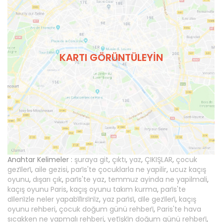
KARTI GÖRÜNTÜLEYIN
Anahtar Kelimeler :
şuraya git
,
çıktı
,
yaz
,
ÇIKIŞLAR
,
çocuk
gezi̇leri̇
,
aile gezisi
,
pari̇s'te çocuklarla ne yapilir
,
ucuz kaçış
oyunu
,
dışarı çık
,
pari̇s'te yaz
,
temmuz ayinda ne yapilmali
,
kaçış oyunu Paris
,
kaçış oyunu takım kurma
,
pari̇s'te
ai̇leni̇zle neler yapabi̇li̇rsi̇ni̇z
,
yaz pari̇si̇
,
ai̇le gezi̇leri̇
,
kaçış
oyunu rehberi
,
çocuk doğum günü rehberi̇
,
Paris'te hava
sıcakken ne yapmalı rehberi
,
yeti̇şki̇n doğum günü rehberi̇
,