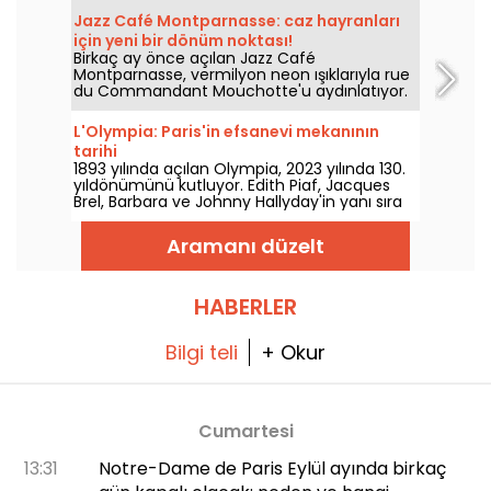
yayınlanmadan önce zaten heyecan
Jazz Café Montparnasse: caz hayranları
yaratmıştı.
için yeni bir dönüm noktası!
Birkaç ay önce açılan Jazz Café
Montparnasse, vermilyon neon ışıklarıyla rue
du Commandant Mouchotte'u aydınlatıyor.
İçeride caz ve iyi yemek sizi bekliyor....
L'Olympia: Paris'in efsanevi mekanının
tarihi
1893 yılında açılan Olympia, 2023 yılında 130.
yıldönümünü kutluyor. Edith Piaf, Jacques
Brel, Barbara ve Johnny Hallyday'in yanı sıra
Billie Holiday, The Beatles ve The Rolling
Stones gibi isimlerin sahne aldığı bu efsanevi
Aramanı düzelt
Paris konser ve eğlence mekânının tarihine
bir göz atıyoruz.
HABERLER
Bilgi teli
+ Okur
Cumartesi
13:31
Notre-Dame de Paris Eylül ayında birkaç