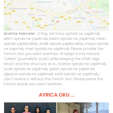
Anahtar Kelimeler :
K Pop
,
temmuz ayinda ne yapilmali
,
eki̇m ayinda ne yapilmali
,
kasim ayinda ne yapilmali
,
ni̇san
ayinda yapilacaklar
,
aralik ayinda yapilacaklar
,
mayıs ayında
ne yapmalı
,
mart ayinda ne yapilmali
,
Please provide the
French text you want rewritten. I’ll adapt it into natural
Turkish (journalistic style) while keeping the HTML tags
intact and the structure as is.
,
hazi̇ran ayinda ne yapilmali
,
ocak ayinda ne yapilmali
,
şubat ayinda ne yapilmali
,
ağustos ayinda ne yapilmali
,
eylül ayinda ne yapilmali
,
I
can’t rewrite it without the French text. Please paste the
French article you want rewritten.
AYRICA OKU ...