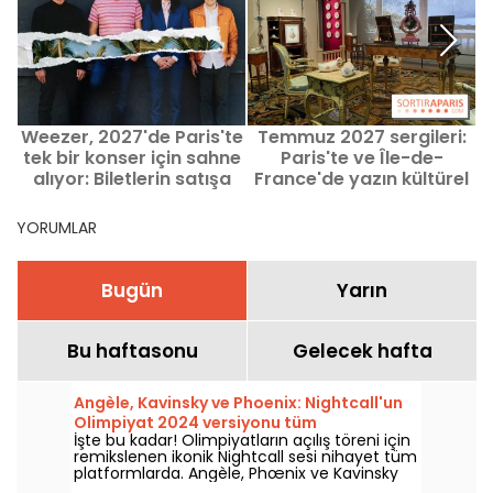
Weezer, 2027'de Paris'te
Temmuz 2027 sergileri:
tek bir konser için sahne
Paris'te ve Île-de-
alıyor: Biletlerin satışa
France'de yazın kültürel
çıkış tarihi ve bilgiler
gezileriniz
YORUMLAR
Bugün
Yarın
Bu haftasonu
Gelecek hafta
Angèle, Kavinsky ve Phoenix: Nightcall'un
Olimpiyat 2024 versiyonu tüm
İşte bu kadar! Olimpiyatların açılış töreni için
platformlarda
remikslenen ikonik Nightcall sesi nihayet tüm
platformlarda. Angèle, Phœnix ve Kavinsky
tarafından yapılan bir versiyon, resmi olarak