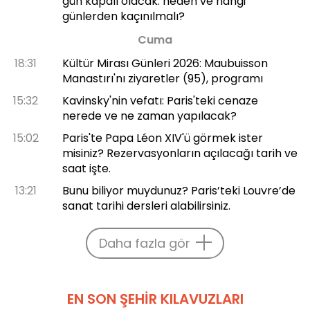
gün kapalı olacak: neden ve hangi
günlerden kaçınılmalı?
Cuma
18:31
Kültür Mirası Günleri 2026: Maubuisson
Manastırı'nı ziyaretler (95), programı
15:32
Kavinsky'nin vefatı: Paris'teki cenaze
nerede ve ne zaman yapılacak?
15:02
Paris'te Papa Léon XIV'ü görmek ister
misiniz? Rezervasyonların açılacağı tarih ve
saat işte.
13:21
Bunu biliyor muydunuz? Paris’teki Louvre’de
sanat tarihi dersleri alabilirsiniz.
Daha fazla gör
EN SON ŞEHIR KILAVUZLARI