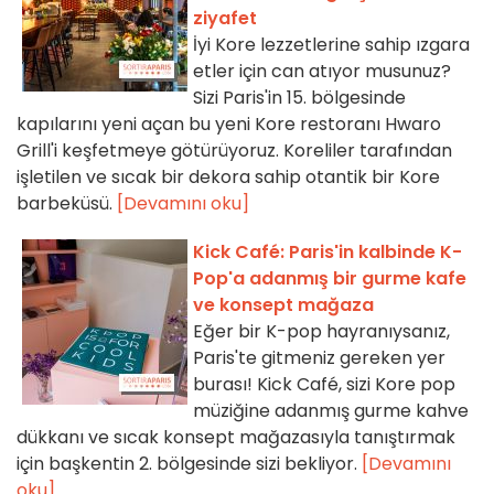
ziyafet
İyi Kore lezzetlerine sahip ızgara
etler için can atıyor musunuz?
Sizi Paris'in 15. bölgesinde
kapılarını yeni açan bu yeni Kore restoranı Hwaro
Grill'i keşfetmeye götürüyoruz. Koreliler tarafından
işletilen ve sıcak bir dekora sahip otantik bir Kore
barbeküsü.
[Devamını oku]
Kick Café: Paris'in kalbinde K-
Pop'a adanmış bir gurme kafe
ve konsept mağaza
Eğer bir K-pop hayranıysanız,
Paris'te gitmeniz gereken yer
burası! Kick Café, sizi Kore pop
müziğine adanmış gurme kahve
dükkanı ve sıcak konsept mağazasıyla tanıştırmak
için başkentin 2. bölgesinde sizi bekliyor.
[Devamını
oku]