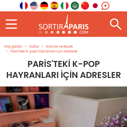
Hoş geldin
Kültür
Konser ve Müzik
Paris'teki K-pop hayranları için adresler
PARIS'TEKI K-POP
HAYRANLARI IÇIN ADRESLER