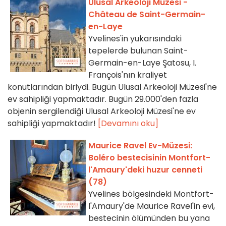
Ulusal Arkeoloji Müzesi -
Château de Saint-Germain-
en-Laye
Yvelines'in yukarısındaki
tepelerde bulunan Saint-
Germain-en-Laye Şatosu, I.
François'nın kraliyet
konutlarından biriydi. Bugün Ulusal Arkeoloji Müzesi'ne
ev sahipliği yapmaktadır. Bugün 29.000'den fazla
objenin sergilendiği Ulusal Arkeoloji Müzesi'ne ev
sahipliği yapmaktadır!
[Devamını oku]
Maurice Ravel Ev-Müzesi:
Boléro bestecisinin Montfort-
l'Amaury'deki huzur cenneti
(78)
Yvelines bölgesindeki Montfort-
l'Amaury'de Maurice Ravel'in evi,
bestecinin ölümünden bu yana