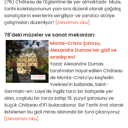
(78) Château de l'Églantine'de yer almaktadır. Müze,
tarihi koleksiyonunun yanı sıra düzenli olarak çağdaş
sanatçıların eserlerini sergiliyor ve yaratıcı atölye
çalışmaları düzenliyor!
[Devamını oku]
78'deki müzeler ve sanat mekanları:
Monte-Cristo Şatosu,
Alexandre Dumas'nın gizli ve
sıradışı evi
Yazar Alexandre Dumas
tarafından hayal edilen Château
de Monte-Cristo'yu keşfedin.
Yvelines'in kalbinde, Saint-
Germain-en-Laye'de İngiliz tarzı bir bahçede yer
alan, coşkulu bir tarza sahip 19. yüzyıl şatosunu ve
küçük Château d'If'i bulacaksınız. Sizi Tarihi Anıt olarak
listelenen bu gizli miras alanında bir tura çıkarıyoruz.
[Devamını oku]