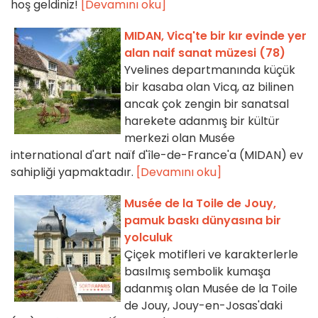
hoş geldiniz!
[Devamını oku]
MIDAN, Vicq'te bir kır evinde yer
alan naif sanat müzesi (78)
Yvelines departmanında küçük
bir kasaba olan Vicq, az bilinen
ancak çok zengin bir sanatsal
harekete adanmış bir kültür
merkezi olan Musée
international d'art naïf d'île-de-France'a (MIDAN) ev
sahipliği yapmaktadır.
[Devamını oku]
Musée de la Toile de Jouy,
pamuk baskı dünyasına bir
yolculuk
Çiçek motifleri ve karakterlerle
basılmış sembolik kumaşa
adanmış olan Musée de la Toile
de Jouy, Jouy-en-Josas'daki