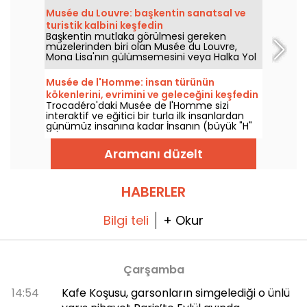
2026’dan bu yana ziyaretçilerle buluşuyor.
Musée du Louvre: başkentin sanatsal ve
Ressam, bakışı her gün ziyaretçileri
turistik kalbini keşfedin
karşılayan, güvenliği sağlayan ve onlara eşlik
Başkentin mutlaka görülmesi gereken
eden bu kişilere kaydırıyor.
müzelerinden biri olan Musée du Louvre,
Mona Lisa'nın gülümsemesini veya Halka Yol
Gösteren Özgürlük'ün coşkusunu
düşünmeye gelen yılda 8 milyon ziyaretçinin
Musée de l'Homme: insan türünün
de kanıtladığı gibi, sergilediği birçok
kökenlerini, evrimini ve geleceğini keşfedin
başyapıtla Fransız ve Avrupa kültürünü
Trocadéro'daki Musée de l'Homme sizi
tanıtmaktadır. Burası, sanatın iki yüzyıldır
interaktif ve eğitici bir turla ilk insanlardan
geliştiği, tarihle iç içe bir yer ve Paris'te
günümüz insanına kadar İnsanın (büyük "H"
kalıyorsanız mutlaka görmeniz gereken bir
ile) evrimini keşfetmeye davet ediyor.
yer!
Aramanı düzelt
HABERLER
Bilgi teli
+ Okur
Çarşamba
14:54
Kafe Koşusu, garsonların simgelediği o ünlü