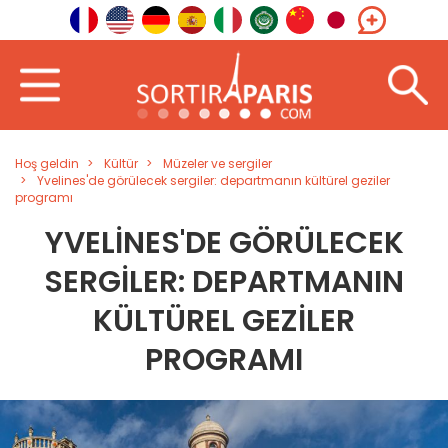
Hoş geldin
Kültür
Müzeler ve sergiler
Yvelines'de görülecek sergiler: departmanın kültürel geziler
programı
YVELINES'DE GÖRÜLECEK
SERGILER: DEPARTMANIN
KÜLTÜREL GEZILER
PROGRAMI