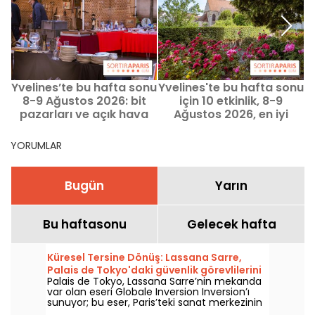
Yvelines’te bu hafta sonu
Yvelines'te bu hafta sonu
8-9 Ağustos 2026: bit
için 10 etkinlik, 8-9
pazarları ve açık hava
Ağustos 2026, en iyi
garaj satışları - 78
öneriler
YORUMLAR
Bugün
Yarın
Bu haftasonu
Gelecek hafta
Küresel Tersine Dönüş: Lassana Sarre,
Palais de Tokyo'daki güvenlik görevlilerini
Palais de Tokyo, Lassana Sarre’nin mekanda
öne çıkarıyor
var olan eseri Globale Inversion Inversion’ı
sunuyor; bu eser, Paris’teki sanat merkezinin
güvenlik ekiplerine adanmıştır ve 5 Haziran