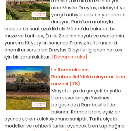
d'Émile Zola'nın arazisinde yer
alan Musée Dreyfus, edebiyat ve
yargı tarihiyle dolu bir yer olarak
duruyor. Paris'ten arabayla
sadece bir saat uzaklıktaki Médan'da bulunan bu
müze ve tarihi ev, Émile Zola'nın hayatı ve eserlerinin
yanı sıra 19. yüzyılın sonunda Fransız kültürünün iki
önemli unsuru olan Dreyfus Olayı ile ilgilenen herkes
için bir zorunluluktur.
[Devamını oku]
Le Rambolitrain,
Rambouillet'deki minyatür tren
müzesi (78)
Minyatür ya da gerçek boyutlu
tren severler için Yvelines
bölgesindeki Rambouillet'de
bulunan Rambolitrain, eşsiz bir
oyuncak tren koleksiyonuna sahiptir. Tarih, ölçekli
modeller ve rehberli turlar: oyuncak tren tapınağına