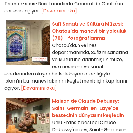
Trianon-sous-Bois kanadında General de Gaulle'ün
dairesini açıyor.
[Devamını oku]
Sufi Sanatı ve Kültürü Müzesi:
Chatou'da manevi bir yolculuk
(78) - fotoğraflarımız
Chatou'da, Yvelines
departmanında, Sufizm sanatına
ve kültürüne adanmış ilk müze,
eski nesneler ve sanat
eserlerinden oluşan bir koleksiyon aracılığıyla
İslam'ın bu manevi akımını keşfetmeniz için kapılarını
açıyor.
[Devamını oku]
Maison de Claude Debussy:
Saint-Germain-en-Laye'de
bestecinin dünyasını keşfedin
Ünlü Fransız besteci Claude
Debussy'nin evi, Saint-Germain-