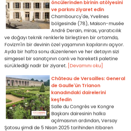
öncülerinden birinin atölyesini
ve parkını ziyaret edin
Chambourcy'de, Yvelines
bölgesinde (78), Maison-musée
André Derain, miras, yaratıcılık
ve doğayı teknik renklerle birleştiren bir ortamda,
Fovizm'in bir devinin özel yaşamının kapılarını açıyor.
Ayda bir hafta sonu düzenlenen ve her detayın sizi
simgesel bir sanatçının canlı ve hareketli paletine
sürüklediği nadir bir ziyaret.
[Devamını oku]
Château de Versailles: General
de Gaulle'ün Trianon
kanadındaki dairelerini
keşfedin
Salle du Congrès ve Kongre
Başkanı dairesinin halka
açılmasının ardından, Versay
Şatosu şimdi de 5 Nisan 2025 tarihinden itibaren