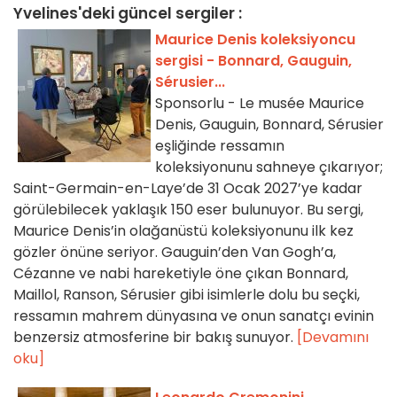
Yvelines'deki güncel sergiler :
Maurice Denis koleksiyoncu
sergisi - Bonnard, Gauguin,
Sérusier...
Sponsorlu - Le musée Maurice
Denis, Gauguin, Bonnard, Sérusier
eşliğinde ressamın
koleksiyonunu sahneye çıkarıyor;
Saint-Germain-en-Laye’de 31 Ocak 2027’ye kadar
görülebilecek yaklaşık 150 eser bulunuyor. Bu sergi,
Maurice Denis’in olağanüstü koleksiyonunu ilk kez
gözler önüne seriyor. Gauguin’den Van Gogh’a,
Cézanne ve nabi hareketiyle öne çıkan Bonnard,
Maillol, Ranson, Sérusier gibi isimlerle dolu bu seçki,
ressamın mahrem dünyasına ve onun sanatçı evinin
benzersiz atmosferine bir bakış sunuyor.
[Devamını
oku]