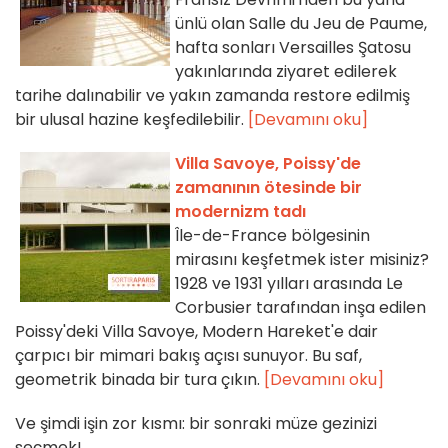
ünlü olan Salle du Jeu de Paume,
hafta sonları Versailles Şatosu
yakınlarında ziyaret edilerek
tarihe dalınabilir ve yakın zamanda restore edilmiş
bir ulusal hazine keşfedilebilir.
[Devamını oku]
Villa Savoye, Poissy'de
zamanının ötesinde bir
modernizm tadı
Île-de-France bölgesinin
mirasını keşfetmek ister misiniz?
1928 ve 1931 yılları arasında Le
Corbusier tarafından inşa edilen
Poissy'deki Villa Savoye, Modern Hareket'e dair
çarpıcı bir mimari bakış açısı sunuyor. Bu saf,
geometrik binada bir tura çıkın.
[Devamını oku]
Ve şimdi işin zor kısmı: bir sonraki müze gezinizi
seçmek!