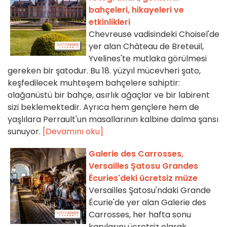
bahçeleri, hikayeleri ve
etkinlikleri
Chevreuse vadisindeki Choisel'de
yer alan Château de Breteuil,
Yvelines'te mutlaka görülmesi
gereken bir şatodur. Bu 18. yüzyıl mücevheri şato,
keşfedilecek muhteşem bahçelere sahiptir:
olağanüstü bir bahçe, asırlık ağaçlar ve bir labirent
sizi beklemektedir. Ayrıca hem gençlere hem de
yaşlılara Perrault'un masallarının kalbine dalma şansı
sunuyor.
[Devamını oku]
Galerie des Carrosses,
Versailles Şatosu Grandes
Écuries'deki ücretsiz müze
Versailles Şatosu'ndaki Grande
Écurie'de yer alan Galerie des
Carrosses, her hafta sonu
kapılarını ücretsiz olarak