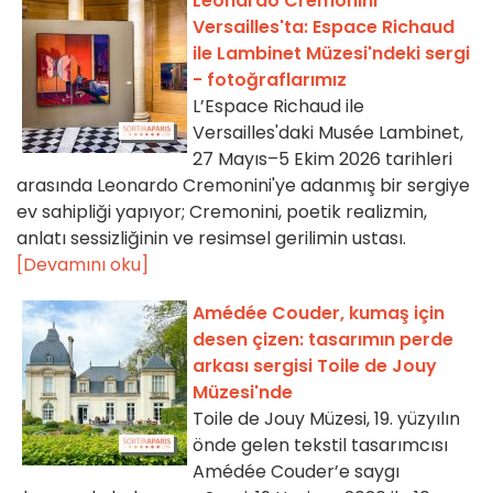
Leonardo Cremonini
Versailles'ta: Espace Richaud
ile Lambinet Müzesi'ndeki sergi
- fotoğraflarımız
L’Espace Richaud ile
Versailles'daki Musée Lambinet,
27 Mayıs–5 Ekim 2026 tarihleri
arasında Leonardo Cremonini'ye adanmış bir sergiye
ev sahipliği yapıyor; Cremonini, poetik realizmin,
anlatı sessizliğinin ve resimsel gerilimin ustası.
[Devamını oku]
Amédée Couder, kumaş için
desen çizen: tasarımın perde
arkası sergisi Toile de Jouy
Müzesi'nde
Toile de Jouy Müzesi, 19. yüzyılın
önde gelen tekstil tasarımcısı
Amédée Couder’e saygı