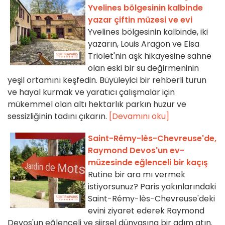
Yvelines bölgesinin kalbinde
yazar çiftin müzesi ve evi
Yvelines bölgesinin kalbinde, iki
yazarın, Louis Aragon ve Elsa
Triolet'nin aşk hikayesine sahne
olan eski bir su değirmeninin
yeşil ortamını keşfedin. Büyüleyici bir rehberli turun
ve hayal kurmak ve yaratıcı çalışmalar için
mükemmel olan altı hektarlık parkın huzur ve
sessizliğinin tadını çıkarın.
[Devamını oku]
Saint-Rémy-lès-Chevreuse'de,
Raymond Devos'un ev-
müzesinde eğlenceli bir kaçış
Rutine bir ara mı vermek
istiyorsunuz? Paris yakınlarındaki
Saint-Rémy-lès-Chevreuse'deki
evini ziyaret ederek Raymond
Devos'un eğlenceli ve şiirsel dünyasına bir adım atın.