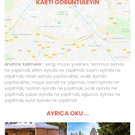
KARTI GÖRÜNTÜLEYIN
Anahtar Kelimeler :
sergi
,
müze
,
yvelines
,
temmuz ayinda
ne yapilmali
,
eki̇m ayinda ne yapilmali
,
kasim ayinda ne
yapilmali
,
ni̇san ayinda yapilacaklar
,
aralik ayinda
yapilacaklar
,
mayıs ayında ne yapmalı
,
mart ayinda ne
yapilmali
,
hazi̇ran ayinda ne yapilmali
,
ocak ayinda ne
yapilmali
,
şubat ayinda ne yapilmali
,
ağustos ayinda ne
yapilmali
,
eylül ayinda ne yapilmali
AYRICA OKU ...