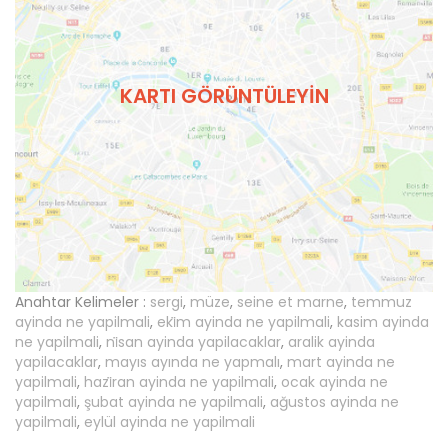
KARTI GÖRÜNTÜLEYIN
Anahtar Kelimeler :
sergi
,
müze
,
seine et marne
,
temmuz
ayinda ne yapilmali
,
eki̇m ayinda ne yapilmali
,
kasim ayinda
ne yapilmali
,
ni̇san ayinda yapilacaklar
,
aralik ayinda
yapilacaklar
,
mayıs ayında ne yapmalı
,
mart ayinda ne
yapilmali
,
hazi̇ran ayinda ne yapilmali
,
ocak ayinda ne
yapilmali
,
şubat ayinda ne yapilmali
,
ağustos ayinda ne
yapilmali
,
eylül ayinda ne yapilmali