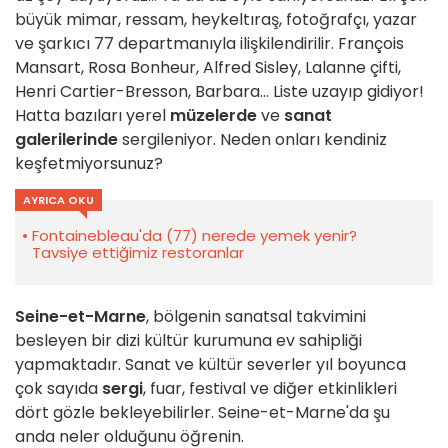
büyük mimar, ressam, heykeltıraş, fotoğrafçı, yazar
ve şarkıcı 77 departmanıyla ilişkilendirilir. François
Mansart, Rosa Bonheur, Alfred Sisley, Lalanne çifti,
Henri Cartier-Bresson, Barbara... Liste uzayıp gidiyor!
Hatta bazıları yerel
müzelerde
ve
sanat
galerilerinde
sergileniyor. Neden onları kendiniz
keşfetmiyorsunuz?
AYRICA OKU
Fontainebleau'da (77) nerede yemek yenir?
Tavsiye ettiğimiz restoranlar
Seine-et-Marne
, bölgenin sanatsal takvimini
besleyen bir dizi kültür kurumuna ev sahipliği
yapmaktadır. Sanat ve kültür severler yıl boyunca
çok sayıda
sergi
, fuar, festival ve diğer etkinlikleri
dört gözle bekleyebilirler. Seine-et-Marne'da şu
anda neler olduğunu öğrenin.