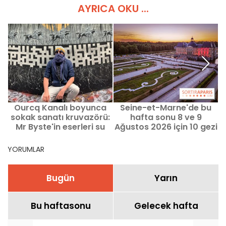
AYRICA OKU ...
Ourcq Kanalı boyunca
Seine-et-Marne'de bu
C
sokak sanatı kruvazörü:
hafta sonu 8 ve 9
Mr Byste'in eserleri su
Ağustos 2026 için 10 gezi
üzerinde sergileniyor
önerisi (77)
YORUMLAR
Bugün
Yarın
Bu haftasonu
Gelecek hafta