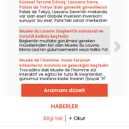
Küresel Tersine Dönüş: Lassana Sarre,
Palais de Tokyo'daki güvenlik görevlilerini
Palais de Tokyo, Lassana Sarre’nin mekanda
öne çıkarıyor
var olan eseri Globale Inversion Inversion’ı
sunuyor; bu eser, Paris’teki sanat merkezinin
güvenlik ekiplerine adanmıştır ve 5 Haziran
2026’dan bu yana ziyaretçilerle buluşuyor.
Musée du Louvre: başkentin sanatsal ve
Ressam, bakışı her gün ziyaretçileri
turistik kalbini keşfedin
karşılayan, güvenliği sağlayan ve onlara eşlik
Başkentin mutlaka görülmesi gereken
eden bu kişilere kaydırıyor.
müzelerinden biri olan Musée du Louvre,
Mona Lisa'nın gülümsemesini veya Halka Yol
Gösteren Özgürlük'ün coşkusunu
düşünmeye gelen yılda 8 milyon ziyaretçinin
Musée de l'Homme: insan türünün
de kanıtladığı gibi, sergilediği birçok
kökenlerini, evrimini ve geleceğini keşfedin
başyapıtla Fransız ve Avrupa kültürünü
Trocadéro'daki Musée de l'Homme sizi
tanıtmaktadır. Burası, sanatın iki yüzyıldır
interaktif ve eğitici bir turla ilk insanlardan
geliştiği, tarihle iç içe bir yer ve Paris'te
günümüz insanına kadar İnsanın (büyük "H"
kalıyorsanız mutlaka görmeniz gereken bir
ile) evrimini keşfetmeye davet ediyor.
yer!
Aramanı düzelt
HABERLER
Bilgi teli
+ Okur