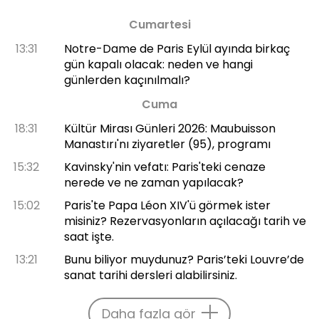
Cumartesi
13:31
Notre-Dame de Paris Eylül ayında birkaç
gün kapalı olacak: neden ve hangi
günlerden kaçınılmalı?
Cuma
18:31
Kültür Mirası Günleri 2026: Maubuisson
Manastırı'nı ziyaretler (95), programı
15:32
Kavinsky'nin vefatı: Paris'teki cenaze
nerede ve ne zaman yapılacak?
15:02
Paris'te Papa Léon XIV'ü görmek ister
misiniz? Rezervasyonların açılacağı tarih ve
saat işte.
13:21
Bunu biliyor muydunuz? Paris’teki Louvre’de
sanat tarihi dersleri alabilirsiniz.
Daha fazla gör