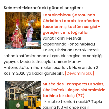
Seine-et-Marne'deki güncel sergiler :
Fontainebleau Şatosu'nda
Christian Lacroix tarafından
tasarlanmış kostüm sergisi -
görüşler ve fotoğraflar
Sanat Tarihi Festivali
kapsamında Fontainebleau
Kalesi, Christian Lacroix imzalı
sahne kostümlerinden oluşan bir sergiye ev sahipliği
yapıyor. Moda tutkusuyla tanınan Marie-
Antoinette’tan ilham alan eserler, 5 Haziran’dan 2
Kasım 2026’ya kadar görülebilir.
[Devamını oku]
Musée des Transports Urbains,
Chelles'teki ulaşım sistemimizin
tarihine bir dalış (77)
İlk metro trenleri nasıldı? Toplu
taşıma 150 yıl önce nasıl