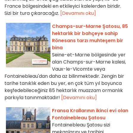
France bölgesindeki en etkileyici kalelerden biridir.
Sizi bir tura çıkaracağız.
[Devamını oku]
Champs-sur-Marne Şatosu, 85
hektarlık bir bahçeye sahip
Rönesans tarzı muhteşem bir
bina
Seine-et-Marne bölgesinde yer
alan Champs-sur-Marne kalesi,
Vaux-le-Vicomte veya
Fontainebleau'dan daha az bilinmektedir. Zengin bir
tarihe tanıklık eden bu yer, en çok tüm yıl boyunca
keşfedebileceğiniz 85 hektarlık muazzam ormanlık
parkıyla tanınmaktadır!
[Devamını oku]
Fransa Krallarının ikinci evi olan
Fontainebleau Şatosu
Fontainebleau Şatosu sizi
mekanlarını ve tarihini