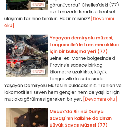
görünüyordu? Chelles'deki (77)
özel müzede kendinizi kentsel
ulaşımın tarihine bırakın. Hazır mısınız?
[Devamını
oku]
Yaşayan demiryolu müzesi,
Longueville'de tren meraklıları
için bir buluşma yeri (77)
Seine-et-Marne bölgesindeki
Provins'e sadece birkaç
kilometre uzaklıkta, küçük
Longueville kasabasında
Yaşayan Demiryolu Müzesi'ni bulacaksınız. Trenleri ve
lokomotifleri seven hem gençler hem de yaşlılar için
mutlaka görülmesi gereken bir yer.
[Devamını oku]
Meaux'da Birinci Dünya
Savaşı'nın kalbine daldıran
Büyük Savaş Müzesi (77)