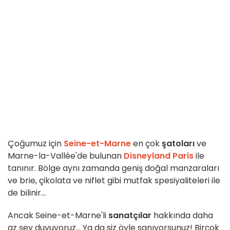
Çoğumuz için
Seine-et-Marne
en çok
şatoları
ve
Marne-la-Vallée'de bulunan
Disneyland Paris
ile
tanınır. Bölge aynı zamanda geniş doğal manzaraları
ve brie, çikolata ve niflet gibi mutfak spesiyaliteleri ile
de bilinir...
Ancak Seine-et-Marne'li
sanatçılar
hakkında daha
az şey duyuyoruz... Ya da siz öyle sanıyorsunuz! Birçok