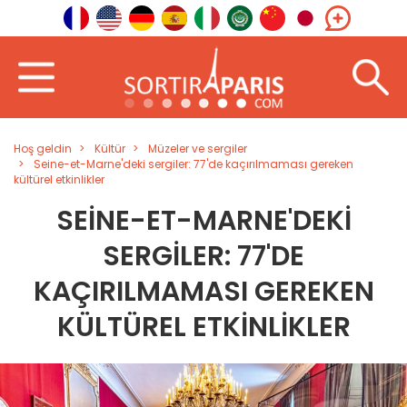
Hoş geldin
Kültür
Müzeler ve sergiler
Seine-et-Marne'deki sergiler: 77'de kaçırılmaması gereken
kültürel etkinlikler
SEINE-ET-MARNE'DEKI
SERGILER: 77'DE
KAÇIRILMAMASI GEREKEN
KÜLTÜREL ETKINLIKLER