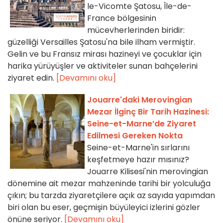
le-Vicomte Şatosu, Île-de-
France bölgesinin
mücevherlerinden biridir:
güzelliği Versailles Şatosu'na bile ilham vermiştir.
Gelin ve bu Fransız mirası hazineyi ve çocuklar için
harika yürüyüşler ve aktiviteler sunan bahçelerini
ziyaret edin.
[Devamını oku]
Jouarre'daki Merovingian
Mezar İlginç Bir Tarih Hazinesi:
Seine-et-Marne’de Ziyaret
Edilmesi Gereken Nokta
Seine-et-Marne'in sırlarını
keşfetmeye hazır mısınız?
Jouarre Kilisesi'nin merovingian
dönemine ait mezar mahzeninde tarihi bir yolculuğa
çıkın; bu tarzda ziyaretçilere açık az sayıda yapımdan
biri olan bu eser, geçmişin büyüleyici izlerini gözler
önüne seriyor.
[Devamını oku]