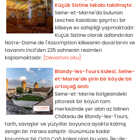
Küçük Sistine lakabı takılmıştır.
Seine-et-Marne'da bulunan
Lesches kasabası şaşırtıcı bir
kiliseye ev sahipliği yapmaktadır:
Küçük Sistine olarak adlandırılan
Notre-Dame de l'Assomption kilisesinin duvarlarını ve
tavanını İncil'den 235 sahnenin resimleri
kaplamaktadır.
[Devamını oku]
Blandy-les-Tours kalesi, Seine-
et-Marne'de şirin bir köyde bir
ortaçağ anıtı
Seine-et-Marne bölgesindeki
pitoresk bir köyün tam
merkezinde yer alan az bilinen
Château de Blandy-les-Tours,
tarih, savaşlar ve yüzyıllar boyunca ayakta kalmış
zengin bir mirasa sahiptir. Günümüze kadar
korunmuş bir Orta Çağ kalesi olan bu yapı, Île-de-