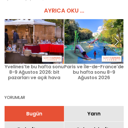
AYRICA OKU ...
Yvelines’te bu hafta sonu
Paris ve Île-de-France'de
Y
8-9 Ağustos 2026: bit
bu hafta sonu 8-9
pazarları ve açık hava
Ağustos 2026
garaj satışları - 78
tarihlerinde çocuklarla
neler yapabilirsiniz?
YORUMLAR
Bugün
Yarın