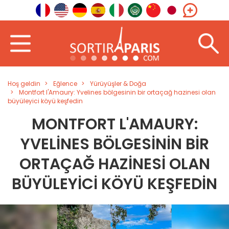
Hoş geldin
Eğlence
Yürüyüşler & Doğa
Montfort l'Amaury: Yvelines bölgesinin bir ortaçağ hazinesi olan
büyüleyici köyü keşfedin
MONTFORT L'AMAURY:
YVELINES BÖLGESININ BIR
ORTAÇAĞ HAZINESI OLAN
BÜYÜLEYICI KÖYÜ KEŞFEDIN