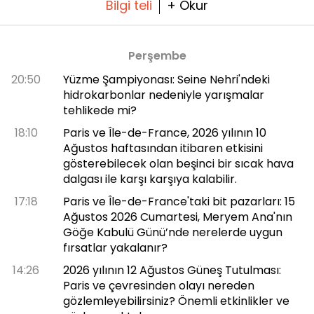
Bilgi teli
+ Okur
Perşembe
20:50
Yüzme Şampiyonası: Seine Nehri'ndeki
hidrokarbonlar nedeniyle yarışmalar
tehlikede mi?
18:10
Paris ve Île-de-France, 2026 yılının 10
Ağustos haftasından itibaren etkisini
gösterebilecek olan beşinci bir sıcak hava
dalgası ile karşı karşıya kalabilir.
17:18
Paris ve Île-de-France'taki bit pazarları: 15
Ağustos 2026 Cumartesi, Meryem Ana'nın
Göğe Kabulü Günü’nde nerelerde uygun
fırsatlar yakalanır?
14:26
2026 yılının 12 Ağustos Güneş Tutulması:
Paris ve çevresinden olayı nereden
gözlemleyebilirsiniz? Önemli etkinlikler ve