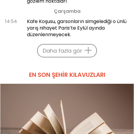
gözlem noktaları
Çarşamba
14:54
Kafe Koşusu, garsonların simgelediği o ünlü
yarış nihayet Paris’te Eylül ayında
düzenlenmeyecek.
Daha fazla gör
EN SON ŞEHIR KILAVUZLARI