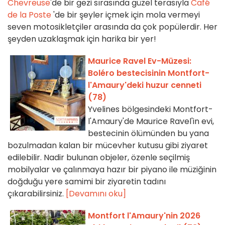
Chevreuse
'de bir gezi sırasında güzel terasıyla
Café
de la Poste
'de bir şeyler içmek için mola vermeyi
seven motosikletçiler arasında da çok popülerdir. Her
şeyden uzaklaşmak için harika bir yer!
Maurice Ravel Ev-Müzesi:
Boléro bestecisinin Montfort-
l'Amaury'deki huzur cenneti
(78)
Yvelines bölgesindeki Montfort-
l'Amaury'de Maurice Ravel'in evi,
bestecinin ölümünden bu yana
bozulmadan kalan bir mücevher kutusu gibi ziyaret
edilebilir. Nadir bulunan objeler, özenle seçilmiş
mobilyalar ve çalınmaya hazır bir piyano ile müziğinin
doğduğu yere samimi bir ziyaretin tadını
çıkarabilirsiniz.
[Devamını oku]
Montfort l'Amaury'nin 2026