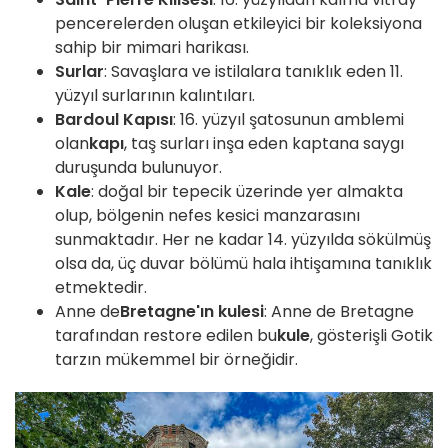
pencerelerden oluşan etkileyici bir koleksiyona
sahip bir mimari harikası.
Surlar
: Savaşlara ve istilalara tanıklık eden 11.
yüzyıl surlarının kalıntıları.
Bardoul Kapısı
: 16. yüzyıl şatosunun amblemi
olan
kapı
, taş surları inşa eden kaptana saygı
duruşunda bulunuyor.
Kale
: doğal bir tepecik üzerinde yer almakta
olup, bölgenin nefes kesici manzarasını
sunmaktadır. Her ne kadar 14. yüzyılda sökülmüş
olsa da, üç duvar bölümü hala ihtişamına tanıklık
etmektedir.
Anne de
Bretagne'ın kulesi
: Anne de Bretagne
tarafından restore edilen bu
kule
, gösterişli Gotik
tarzın mükemmel bir örneğidir.