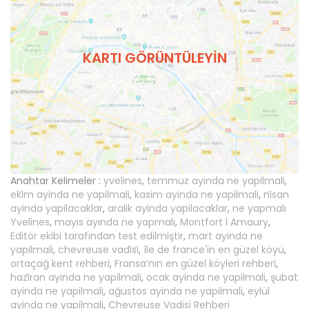
KARTI GÖRÜNTÜLEYIN
Anahtar Kelimeler :
yvelines
,
temmuz ayinda ne yapilmali
,
eki̇m ayinda ne yapilmali
,
kasim ayinda ne yapilmali
,
ni̇san
ayinda yapilacaklar
,
aralik ayinda yapilacaklar
,
ne yapmalı
Yvelines
,
mayıs ayında ne yapmalı
,
Montfort l Amaury
,
Editör ekibi tarafından test edilmiştir
,
mart ayinda ne
yapilmali
,
chevreuse vadi̇si̇
,
île de france'in en güzel köyü
,
ortaçağ kent rehberi
,
Fransa’nın en güzel köyleri rehberi
,
hazi̇ran ayinda ne yapilmali
,
ocak ayinda ne yapilmali
,
şubat
ayinda ne yapilmali
,
ağustos ayinda ne yapilmali
,
eylül
ayinda ne yapilmali
,
Chevreuse Vadisi Rehberi