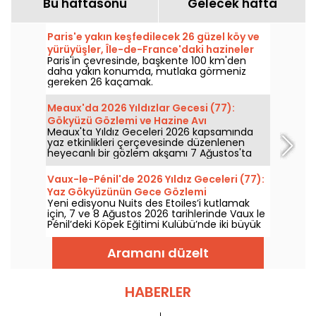
Bu haftasonu
Gelecek hafta
Paris'e yakın keşfedilecek 26 güzel köy ve
yürüyüşler, Île-de-France'daki hazineler
Paris'in çevresinde, başkente 100 km'den
daha yakın konumda, mutlaka görmeniz
gereken 26 kaçamak.
Meaux'da 2026 Yıldızlar Gecesi (77):
Gökyüzü Gözlemi ve Hazine Avı
Meaux'ta Yıldız Geceleri 2026 kapsamında
yaz etkinlikleri çerçevesinde düzenlenen
heyecanlı bir gözlem akşamı 7 Ağustos'ta
olacak; gezegenler ve yıldızlar hakkında
adeta uzmanlaşacaksınız!
Vaux-le-Pénil'de 2026 Yıldız Geceleri (77):
Yaz Gökyüzünün Gece Gözlemi
Yeni edisyonu Nuits des Etoiles’i kutlamak
için, 7 ve 8 Ağustos 2026 tarihlerinde Vaux le
Pénil’deki Köpek Eğitimi Kulübü’nde iki büyük
gökyüzü gözlem gecesi düzenlenecek.
Aramanı düzelt
HABERLER