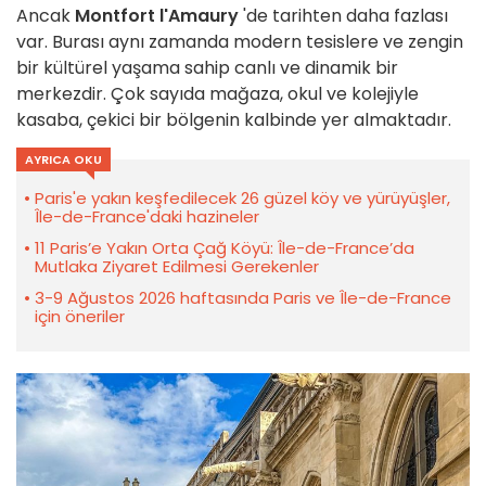
Ancak
Montfort l'Amaury
'de tarihten daha fazlası
var. Burası aynı zamanda modern tesislere ve zengin
bir kültürel yaşama sahip canlı ve dinamik bir
merkezdir. Çok sayıda mağaza, okul ve kolejiyle
kasaba, çekici bir bölgenin kalbinde yer almaktadır.
AYRICA OKU
Paris'e yakın keşfedilecek 26 güzel köy ve yürüyüşler,
Île-de-France'daki hazineler
11 Paris’e Yakın Orta Çağ Köyü: Île-de-France’da
Mutlaka Ziyaret Edilmesi Gerekenler
3-9 Ağustos 2026 haftasında Paris ve Île-de-France
için öneriler