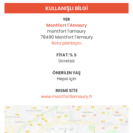
KULLANIŞLI BILGI
YER
Montfort l'Amaury
montfort l'amaury
78490
Montfort l'Amaury
Rota planlayıcı
FIYAT:% S
Ücretsiz
ÖNERILEN YAŞ
Hepsi için
RESMI SITE
www.montfortlamaury.fr